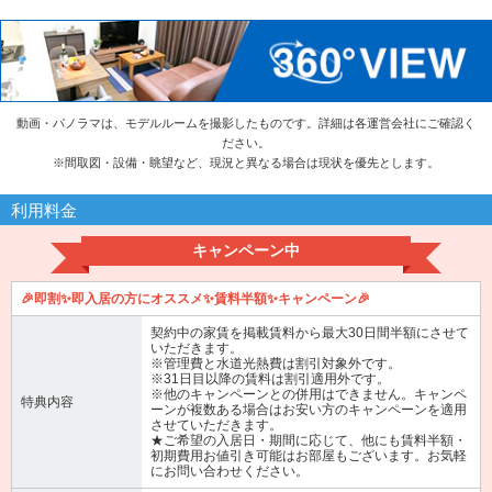
動画・パノラマは、モデルルームを撮影したものです。詳細は各運営会社にご確認く
ださい。
※
間取図・設備・眺望など、現況と異なる場合は現状を優先とします。
利用料金
キャンペーン中
🎉即割✨即入居の方にオススメ✨賃料半額✨キャンペーン🎉
契約中の家賃を掲載賃料から最大30日間半額にさせて
いただきます。
※管理費と水道光熱費は割引対象外です。
※31日目以降の賃料は割引適用外です。
※他のキャンペーンとの併用はできません。キャンペ
特典内容
ーンが複数ある場合はお安い方のキャンペーンを適用
させていただきます。
★ご希望の入居日・期間に応じて、他にも賃料半額・
初期費用お値引き可能はお部屋もございます。お気軽
にお問い合わせください。