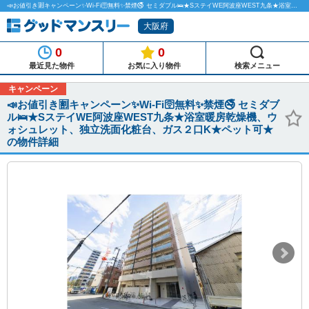
📣お値引き🈹キャンペーン✨Wi-Fi🛜無料✨禁煙🚭 セミダブル🛌★SステイWE阿波座WEST九条★浴室暖房乾燥機、ウォシュレット、独立洗面化粧台、ガス２口K★ペット可★のマンスリーマンション物件詳細「グッドマンスリー」
大阪府
0
0
最近見た物件
お気に入り物件
検索メニュー
キャンペーン
📣お値引き🈹キャンペーン✨Wi-Fi🛜無料✨禁煙🚭 セミダブ
ル🛌★SステイWE阿波座WEST九条★浴室暖房乾燥機、ウ
ォシュレット、独立洗面化粧台、ガス２口K★ペット可★
の物件詳細