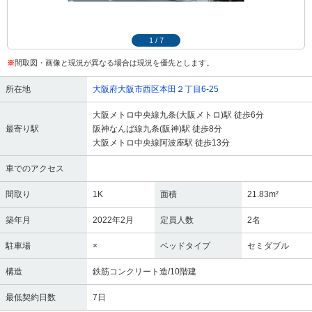
1
/
7
※
間取図・画像と現況が異なる場合は現況を優先とします。
所在地
大阪府大阪市西区本田２丁目6-25
大阪メトロ中央線九条(大阪メトロ)駅 徒歩6分
最寄り駅
阪神なんば線九条(阪神)駅 徒歩8分
大阪メトロ中央線阿波座駅 徒歩13分
車でのアクセス
間取り
1K
面積
21.83m²
築年月
2022年2月
定員人数
2名
駐車場
×
ベッドタイプ
セミダブル
構造
鉄筋コンクリート造/10階建
最低契約日数
7日