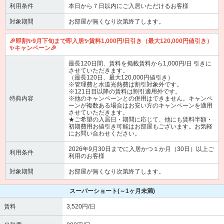
利用条件
本日から７日以内にご入居いただけるお客様
対象期間
お部屋が無くなり次第終了します。
🎉即割✨9月下旬まで即入居✨賃料1,000円/日引き（最大120,000円値引き）
✨キャンペーン🎉
最長120日間、賃料を掲載賃料から1,000円/日 引きに
させていただきます。
（最長120日、最大120,000円値引き）
※管理費と水道光熱費は割引対象外です。
※121日目以降の賃料は割引適用外です。
特典内容
※他のキャンペーンとの併用はできません。キャンペ
ーンが複数ある場合はお安い方のキャンペーンを適用
させていただきます。
★ご希望の入居日・期間に応じて、他にも賃料半額・
初期費用お値引き可能はお部屋もございます。お気軽
にお問い合わせください。
2026年9月30日までに入居かつ１か月（30日）以上ご
利用条件
利用のお客様
対象期間
お部屋が無くなり次第終了します。
スーパーショート
(～1ヶ月未満)
賃料
3,520円/日