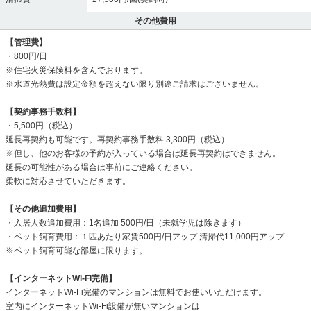
その他費用
【管理費】
・800円/日
※住宅火災保険料を含んでおります。
※水道光熱費は設定金額を超えない限り別途ご請求はございません。
【契約事務手数料】
・5,500円（税込）
延長再契約も可能です。再契約事務手数料 3,300円（税込）
※但し、他のお客様の予約が入っている場合は延長再契約はできません。
延長の可能性がある場合は事前にご連絡ください。
柔軟に対応させていただきます。
【その他追加費用】
・入居人数追加費用：1名追加 500円/日（未就学児は除きます）
・ペット飼育費用：１匹あたり家賃500円/日アップ 清掃代11,000円アップ
※ペット飼育可能な部屋に限ります。
【インターネットWi-Fi完備】
インターネットWi-Fi完備のマンションは無料でお使いいただけます。
室内にインターネットWi-Fi設備が無いマンションは