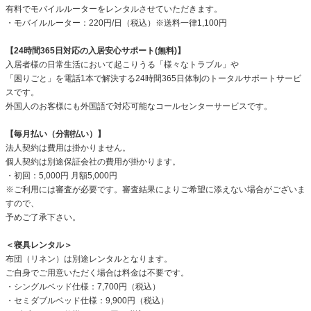
有料でモバイルルーターをレンタルさせていただきます。
・モバイルルーター：220円/日（税込）※送料一律1,100円
【24時間365日対応の入居安心サポート(無料)】
入居者様の日常生活において起こりうる「様々なトラブル」や
「困りごと」を電話1本で解決する24時間365日体制のトータルサポートサービ
スです。
外国人のお客様にも外国語で対応可能なコールセンターサービスです。
【毎月払い（分割払い）】
法人契約は費用は掛かりません。
個人契約は別途保証会社の費用が掛かります。
・初回：5,000円 月額5,000円
※ご利用には審査が必要です。審査結果によりご希望に添えない場合がございま
すので、
予めご了承下さい。
＜寝具レンタル＞
布団（リネン）は別途レンタルとなります。
ご自身でご用意いただく場合は料金は不要です。
・シングルベッド仕様：7,700円（税込）
・セミダブルベッド仕様：9,900円（税込）