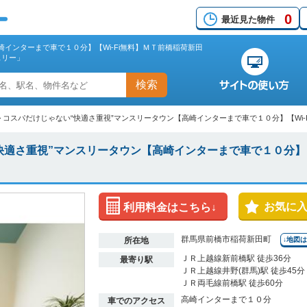
0
最近見た物件
インターまで車で１０分】【Wi-Fi無料】ＭＴ前橋稲荷新田
スリー」
検索
>
コスパだけじゃない“快適さ重視”マンスリータウン【高崎インターまで車で１０分】【Wi-F
適さ重視”マンスリータウン【高崎インターまで車で１０分】【
お気に
利用料金はこちら↓
群馬県前橋市稲荷新田町
所在地
↓地図
ＪＲ上越線新前橋駅 徒歩36分
最寄り駅
ＪＲ上越線井野(群馬)駅 徒歩45分
ＪＲ両毛線前橋駅 徒歩60分
高崎インターまで１０分
車でのアクセス