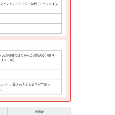
クイン＆レイトアウト無料 ( チェックイン
認・お見積書の送付からご契約のやり取り・
8 【メール】
すので、ご遠方の方でも対応が可能で
い。
清掃費