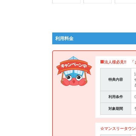
利用料金
🏢法人様必見!! 
特典内容
利用条件
対象期間
☆マンスリータウン