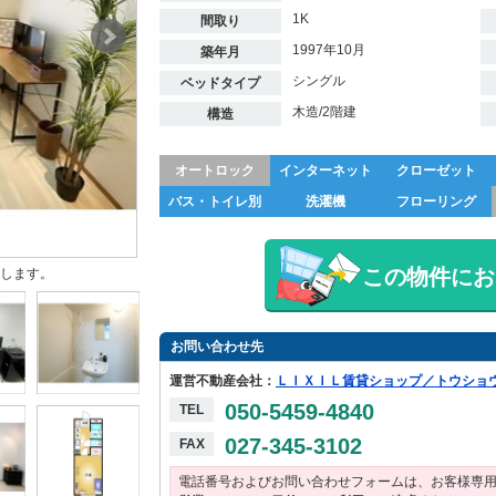
1K
間取り
1997年10月
築年月
シングル
ベッドタイプ
木造/2階建
構造
オートロック
インターネット
クローゼット
バス・トイレ別
洗濯機
フローリング
この物件にお
します。
お問い合わせ先
運営不動産会社：
ＬＩＸＩＬ賃貸ショップ／トウショ
050-5459-4840
TEL
027-345-3102
FAX
電話番号およびお問い合わせフォームは、お客様専