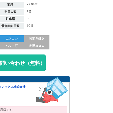
29.94m²
面積
1名
定員人数
○
駐車場
30日
最低契約日数
エアコン
洗面所独立
ペット可
宅配ＢＯＸ
問い合わせ（無料）
ウレックス株式会社
用窓口です。