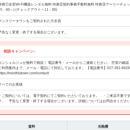
特典①全室Wi-Fi機器レンタル無料 特典②契約事務手数料無料 特典③アーリーチェッ
15：00～) (チェックアウト～11：00)
マンスリータウンをご契約された方全員
予告なく変更・終了する場合がございます。
 相談キャンペーン♪
コンシェルジュが無料で相談！ 電話番号・メールからご連絡ください。 空室の確
ご利用案内まで、メール・電話にて対応しております。 【電話番号】027-381-662
ttps://monthlytown.com/contact/
すべてのお客様
・ご契約については、電子契約にてご契約いただいております。 ・ご来店不要で
す。 予告なく変更・終了する場合がございます。詳細についてはお問合せくださ
賃料
光熱費