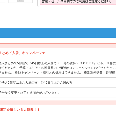
営業・セールス目的でのご利用はご遠慮ください。
「まとめて入居」キャンペーン✨
法人まとめて5部屋で『45日以上の入居で30日分の賃料50％ＯＦＦ!!』 出張・研
せください!! ご予算・エリア・お部屋数のご相談はコンシェルジュにお任せくださ
きません。 ※他キャンペーン・割引との併用はできません。 ※別途光熱費・管理
◎法人5部屋以上ご入居の方 ◎45日以上ご入居の方
予告なく変更・終了する場合がございます。
限定☆嬉しい３大特典！！