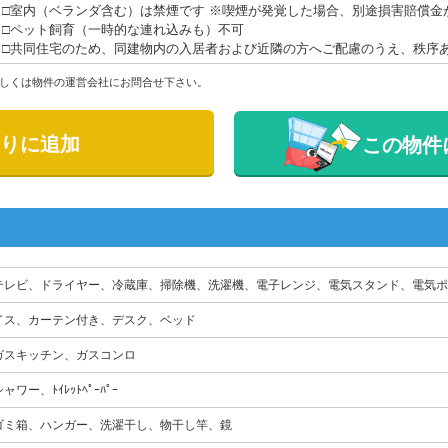
□室内（ベランダ含む）は禁煙です ※喫煙が発覚した場合、別途損害賠償金
□ペット飼育（一時的な連れ込みも）不可
□共同住宅のため、同建物内の入居者および近隣の方へご配慮のうえ、秩序
しくは物件の運営会社にお問合せ下さい。
りに追加
この物件
テレビ、ドライヤー、冷蔵庫、掃除機、洗濯機、電子レンジ、電気スタンド、電気ポ
イス、カーテン付き、デスク、ベッド
ガスキッチン、ガスコンロ
ャワー、ﾄｲﾚｯﾄﾍﾟｰﾊﾟｰ
ゴミ箱、ハンガー、洗濯干し、物干し竿、鏡