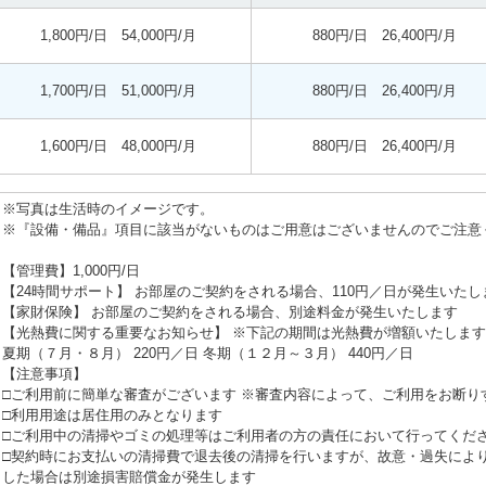
1,800円/日 54,000円/月
880円/日 26,400円/月
1,700円/日 51,000円/月
880円/日 26,400円/月
1,600円/日 48,000円/月
880円/日 26,400円/月
※写真は生活時のイメージです。
※『設備・備品』項目に該当がないものはご用意はございませんのでご注意
【管理費】1,000円/日
【24時間サポート】 お部屋のご契約をされる場合、110円／日が発生いたし
【家財保険】 お部屋のご契約をされる場合、別途料金が発生いたします
【光熱費に関する重要なお知らせ】 ※下記の期間は光熱費が増額いたします
夏期（７月・８月） 220円／日 冬期（１２月～３月） 440円／日
【注意事項】
□ご利用前に簡単な審査がございます ※審査内容によって、ご利用をお断り
□利用用途は居住用のみとなります
□ご利用中の清掃やゴミの処理等はご利用者の方の責任において行ってくだ
□契約時にお支払いの清掃費で退去後の清掃を行いますが、故意・過失によ
した場合は別途損害賠償金が発生します