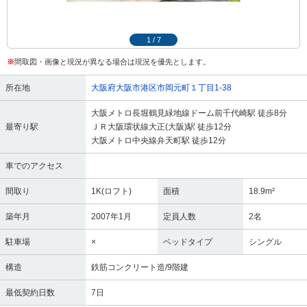
1
/
7
※
間取図・画像と現況が異なる場合は現況を優先とします。
所在地
大阪府大阪市港区市岡元町１丁目1-38
大阪メトロ長堀鶴見緑地線ドーム前千代崎駅 徒歩8分
最寄り駅
ＪＲ大阪環状線大正(大阪)駅 徒歩12分
大阪メトロ中央線弁天町駅 徒歩12分
車でのアクセス
間取り
1K(ロフト)
面積
18.9m²
築年月
2007年1月
定員人数
2名
駐車場
×
ベッドタイプ
シングル
構造
鉄筋コンクリート造/9階建
最低契約日数
7日