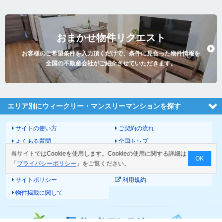
おまかせ物件リクエスト
お客様のご希望条件を入力頂くだけで、条件に見合った物件情報を
全国の不動産会社がご紹介させていただきます。
エリア別にウィークリー・マンスリーマンションを探す
サイトの使い方
ご契約の流れ
よくある質問
全国トップ
当サイトではCookieを使用します。Cookieの使用に関する詳細は
サイトマップ
運営会社
OK
「
プライバシーポリシー
」をご覧ください。
お問い合わせ
個人情報の取扱いについて
サイトポリシー
利用規約
物件掲載に関して