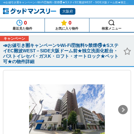
📣お値引き🈹キャンペーン✨Wi-Fi🛜無料✨禁煙🚭★SステイEC難波WEST－SIDE大阪ドーム前★独立洗面化粧台・バストイレセパ・ガスK・ロフト・オートロック★ペット可★のマンスリーマンション物件詳細「グッドマンスリー」
大阪府
0
0
最近見た物件
お気に入り物件
検索メニュー
キャンペーン
📣お値引き🈹キャンペーン✨Wi-Fi🛜無料✨禁煙🚭★Sステ
イEC難波WEST－SIDE大阪ドーム前★独立洗面化粧台・
バストイレセパ・ガスK・ロフト・オートロック★ペット
可★の物件詳細