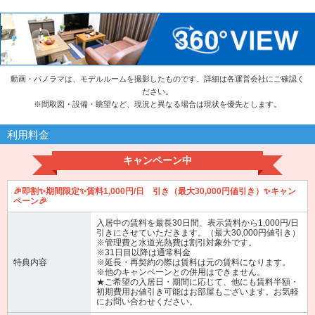
動画・パノラマは、モデルルームを撮影したものです。詳細は各運営会社にご確認く
ださい。
※
間取図・設備・眺望など、現況と異なる場合は現状を優先とします。
利用料金
キャンペーン中
🎉即割✨期間限定✨賃料1,000円/日 引き（最大30,000円値引き）✨キャン
ペーン🎉
入居中の賃料を最長30日間、表示賃料から1,000円/日
引きにさせていただきます。（最大30,000円値引き）
※管理費と水道光熱費は割引対象外です。
※31日目以降は通常料金
特典内容
※延長・再契約の際は賃料は元の賃料になります。
※他のキャンペーンとの併用はできません。
★ご希望の入居日・期間に応じて、他にも賃料半額・
初期費用お値引き可能はお部屋もございます。お気軽
にお問い合わせください。