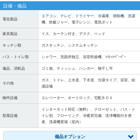
設備・備品
エアコン、テレビ、ドライヤー、冷蔵庫、掃除機、洗濯
電化製品
機、炊飯ジャー、電子レンジ、電気ポット
家具製品
イス、カーテン付き、デスク、ベッド
キッチン類
ガスキッチン、システムキッチン
バス・トイレ類
シャワー、洗面所独立、浴室乾燥機、ﾄｲﾚｯﾄﾍﾟｰﾊﾟｰ
備品、消耗品
ゴミ箱、ティッシュ、ハンガー、物干し竿
ガス、トイレ、上水道、下水道、分譲タイプ、浴室、給
その他
湯設備
物件設備
エレベーター、オートロック、宅配ＢＯＸ
インターネット対応（無料）、クローゼット、バス・ト
部屋設備
イレ別、フローリング、冷暖房完備、洗浄機能付き便
座、洗濯機置場（室内）
備品オプション