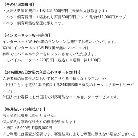
【その他追加費用】
・入居人数追加費用：1名追加 500円/日（未就学児は除きます）
・ペット飼育費用：１匹あたり家賃500円/日アップ 清掃代11,000円アップ
※ペット飼育可能な部屋に限ります。
【インターネットWi-Fi完備】
インターネットWi-Fi完備のマンションは無料でお使いいただけます。
室内にインターネットWi-Fi設備が無いマンションは
有料でモバイルルーターをレンタルさせていただきます。
・モバイルルーター：220円/日（税込）※送料一律1,100円
【24時間365日対応の入居安心サポート(無料)】
入居者様の日常生活において起こりうる「様々なトラブル」や
「困りごと」を電話1本で解決する24時間365日体制のトータルサポートサービ
スです。
外国人のお客様にも外国語で対応可能なコールセンターサービスです。
【毎月払い（分割払い）】
法人契約は費用は掛かりません。
個人契約は別途保証会社の費用が掛かります。
・初回：5,000円 月額5,000円
※ご利用には審査が必要です。審査結果によりご希望に添えない場合がございま