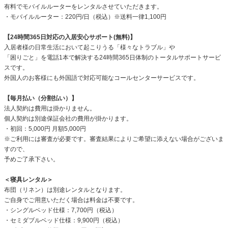
有料でモバイルルーターをレンタルさせていただきます。
・モバイルルーター：220円/日（税込）※送料一律1,100円
【24時間365日対応の入居安心サポート(無料)】
入居者様の日常生活において起こりうる「様々なトラブル」や
「困りごと」を電話1本で解決する24時間365日体制のトータルサポートサービ
スです。
外国人のお客様にも外国語で対応可能なコールセンターサービスです。
【毎月払い（分割払い）】
法人契約は費用は掛かりません。
個人契約は別途保証会社の費用が掛かります。
・初回：5,000円 月額5,000円
※ご利用には審査が必要です。審査結果によりご希望に添えない場合がございま
すので、
予めご了承下さい。
＜寝具レンタル＞
布団（リネン）は別途レンタルとなります。
ご自身でご用意いただく場合は料金は不要です。
・シングルベッド仕様：7,700円（税込）
・セミダブルベッド仕様：9,900円（税込）