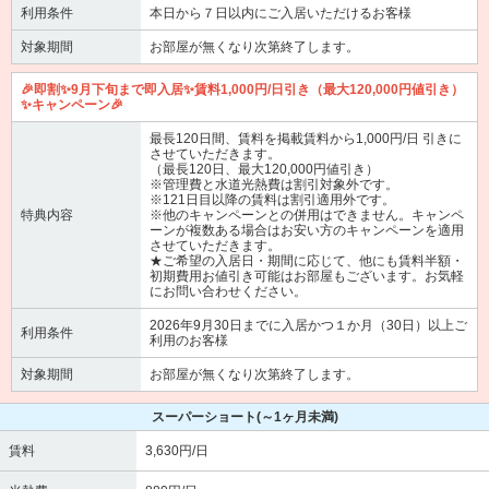
利用条件
本日から７日以内にご入居いただけるお客様
対象期間
お部屋が無くなり次第終了します。
🎉即割✨9月下旬まで即入居✨賃料1,000円/日引き（最大120,000円値引き）
✨キャンペーン🎉
最長120日間、賃料を掲載賃料から1,000円/日 引きに
させていただきます。
（最長120日、最大120,000円値引き）
※管理費と水道光熱費は割引対象外です。
※121日目以降の賃料は割引適用外です。
特典内容
※他のキャンペーンとの併用はできません。キャンペ
ーンが複数ある場合はお安い方のキャンペーンを適用
させていただきます。
★ご希望の入居日・期間に応じて、他にも賃料半額・
初期費用お値引き可能はお部屋もございます。お気軽
にお問い合わせください。
2026年9月30日までに入居かつ１か月（30日）以上ご
利用条件
利用のお客様
対象期間
お部屋が無くなり次第終了します。
スーパーショート
(～1ヶ月未満)
賃料
3,630円/日