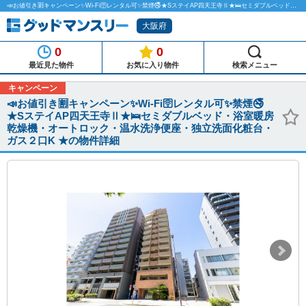
📣お値引き🈹キャンペーン✨Wi-Fi🛜レンタル可✨禁煙🚭★SステイAP四天王寺Ⅱ★🛌セミダブルベッド・浴室暖房乾燥機・オートロック・温水洗浄便座・独立洗面化粧台・ガス２口K ★のマンスリーマンション物件詳細「グッドマンスリー」
大阪府
0
0
最近見た物件
お気に入り物件
検索メニュー
キャンペーン
📣お値引き🈹キャンペーン✨Wi-Fi🛜レンタル可✨禁煙🚭
★SステイAP四天王寺Ⅱ★🛌セミダブルベッド・浴室暖房
乾燥機・オートロック・温水洗浄便座・独立洗面化粧台・
ガス２口K ★の物件詳細