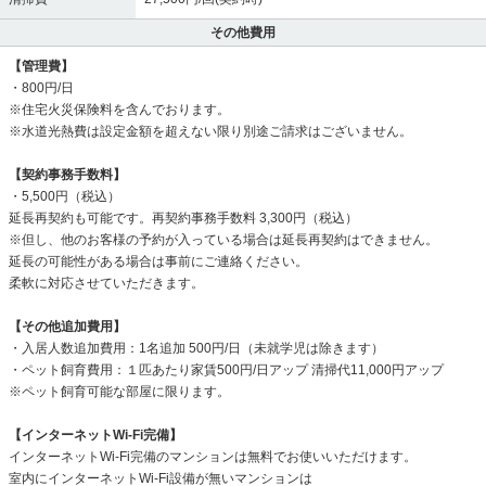
その他費用
【管理費】
・800円/日
※住宅火災保険料を含んでおります。
※水道光熱費は設定金額を超えない限り別途ご請求はございません。
【契約事務手数料】
・5,500円（税込）
延長再契約も可能です。再契約事務手数料 3,300円（税込）
※但し、他のお客様の予約が入っている場合は延長再契約はできません。
延長の可能性がある場合は事前にご連絡ください。
柔軟に対応させていただきます。
【その他追加費用】
・入居人数追加費用：1名追加 500円/日（未就学児は除きます）
・ペット飼育費用：１匹あたり家賃500円/日アップ 清掃代11,000円アップ
※ペット飼育可能な部屋に限ります。
【インターネットWi-Fi完備】
インターネットWi-Fi完備のマンションは無料でお使いいただけます。
室内にインターネットWi-Fi設備が無いマンションは