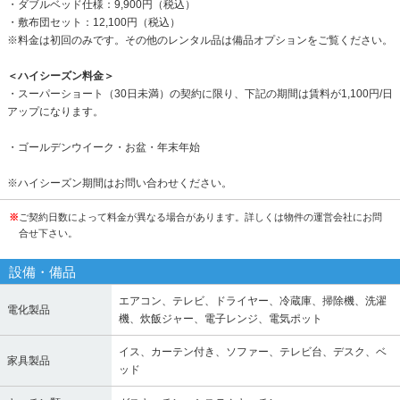
・ダブルベッド仕様：9,900円（税込）
・敷布団セット：12,100円（税込）
※料金は初回のみです。その他のレンタル品は備品オプションをご覧ください。
＜ハイシーズン料金＞
・スーパーショート（30日未満）の契約に限り、下記の期間は賃料が1,100円/日
アップになります。
・ゴールデンウイーク・お盆・年末年始
※ハイシーズン期間はお問い合わせください。
※
ご契約日数によって料金が異なる場合があります。詳しくは物件の運営会社にお問
合せ下さい。
設備・備品
エアコン、テレビ、ドライヤー、冷蔵庫、掃除機、洗濯
電化製品
機、炊飯ジャー、電子レンジ、電気ポット
イス、カーテン付き、ソファー、テレビ台、デスク、ベ
家具製品
ッド