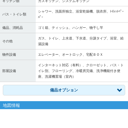
キッチン類
ガスキッチン、システムキッチン
シャワー、洗面所独立、浴室乾燥機、脱衣所、ﾄｲﾚｯﾄﾍﾟｰ
バス・トイレ類
ﾊﾟｰ
備品、消耗品
ゴミ箱、ティッシュ、ハンガー、物干し竿
ガス、トイレ、上水道、下水道、分譲タイプ、浴室、給
その他
湯設備
物件設備
エレベーター、オートロック、宅配ＢＯＸ
インターネット対応（有料）、クローゼット、バス・ト
部屋設備
イレ別、フローリング、冷暖房完備、洗浄機能付き便
座、洗濯機置場（室内）
備品オプション
地図情報