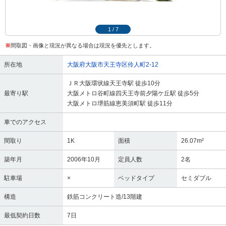
1
/
7
※
間取図・画像と現況が異なる場合は現況を優先とします。
所在地
大阪府大阪市天王寺区伶人町2-12
ＪＲ大阪環状線天王寺駅 徒歩10分
最寄り駅
大阪メトロ谷町線四天王寺前夕陽ケ丘駅 徒歩5分
大阪メトロ堺筋線恵美須町駅 徒歩11分
車でのアクセス
間取り
1K
面積
26.07m²
築年月
2006年10月
定員人数
2名
駐車場
×
ベッドタイプ
セミダブル
構造
鉄筋コンクリート造/13階建
最低契約日数
7日