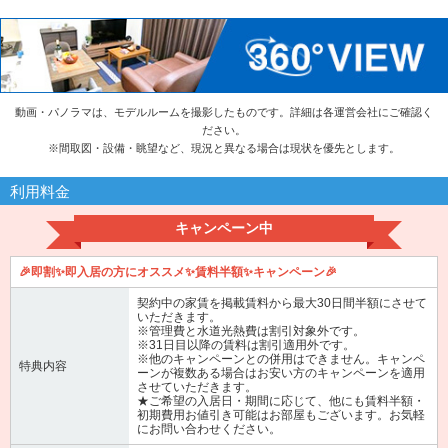
動画・パノラマは、モデルルームを撮影したものです。詳細は各運営会社にご確認く
ださい。
※
間取図・設備・眺望など、現況と異なる場合は現状を優先とします。
利用料金
キャンペーン中
🎉即割✨即入居の方にオススメ✨賃料半額✨キャンペーン🎉
契約中の家賃を掲載賃料から最大30日間半額にさせて
いただきます。
※管理費と水道光熱費は割引対象外です。
※31日目以降の賃料は割引適用外です。
※他のキャンペーンとの併用はできません。キャンペ
特典内容
ーンが複数ある場合はお安い方のキャンペーンを適用
させていただきます。
★ご希望の入居日・期間に応じて、他にも賃料半額・
初期費用お値引き可能はお部屋もございます。お気軽
にお問い合わせください。