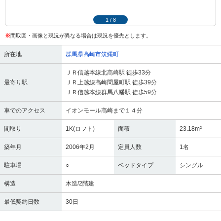
1
/
8
※
間取図・画像と現況が異なる場合は現況を優先とします。
所在地
群馬県高崎市筑縄町
ＪＲ信越本線北高崎駅 徒歩33分
最寄り駅
ＪＲ上越線高崎問屋町駅 徒歩39分
ＪＲ信越本線群馬八幡駅 徒歩59分
車でのアクセス
イオンモール高崎まで１４分
間取り
1K(ロフト)
面積
23.18m²
築年月
2006年2月
定員人数
1名
駐車場
○
ベッドタイプ
シングル
構造
木造/2階建
最低契約日数
30日