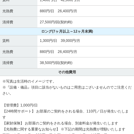
賃料
1,400円/日 42,000円/月
光熱費
880円/日 26,400円/月
清掃費
27,500円/回(契約時)
ロング
(7ヶ月以上～12ヶ月未満)
賃料
1,300円/日 39,000円/月
光熱費
880円/日 26,400円/月
清掃費
38,500円/回(契約時)
その他費用
※写真は生活時のイメージです。
※『設備・備品』項目に該当がないものはご用意はございませんのでご注意くだ
さい。
【管理費】1,000円/日
【24時間サポート】 お部屋のご契約をされる場合、110円／日が発生いたしま
す
【家財保険】 お部屋のご契約をされる場合、別途料金が発生いたします
【光熱費に関する重要なお知らせ】 ※下記の期間は光熱費が増額いたします