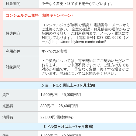
対象期間
予告なく変更・終了する場合がございます。
コンシェルジュ無料 相談キャンペーン♪
コンシェルジュが無料で相談！ 電話番号・メールから
ご連絡ください。 空室の確認・お見積書の送付からご
特典内容
契約のやり取り・ご利用案内まで、メール・電話にて
対応しております。 【電話番号】027-381-6628 【メ
ール】https://monthlytown.com/contact/
利用条件
すべてのお客様
・ご契約については、電子契約にてご契約いただいて
おります。 ・ご来店不要ですので、ご遠方の方でも
対象期間
対応が可能です。 予告なく変更・終了する場合がご
ざいます。詳細についてはお問合せください。
ショート
(1ヶ月以上～3ヶ月未満)
賃料
1,500円/日 45,000円/月
光熱費
880円/日 26,400円/月
清掃費
22,000円/回(契約時)
ミドル
(3ヶ月以上～7ヶ月未満)