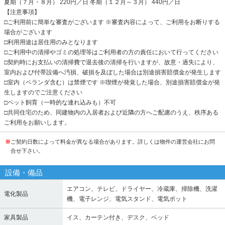
夏期（７月・８月） 220円／日 冬期（１２月～３月） 440円／日
【注意事項】
□ご利用前に簡単な審査がございます ※審査内容によって、ご利用をお断りする
場合がございます
□利用用途は居住用のみとなります
□ご利用中の清掃やゴミの処理等はご利用者の方の責任において行ってください
□契約時にお支払いの清掃費で退去後の清掃を行いますが、故意・過失により、
室内および付帯設備へ汚損、破損を及ぼした場合は別途損害賠償金が発生します
□室内（ベランダ含む）は禁煙です ※喫煙が発覚した場合、別途損害賠償金が発
生しますのでご注意ください
□ペット飼育（一時的な連れ込みも）不可
□共同住宅のため、同建物内の入居者および近隣の方へご配慮のうえ、秩序ある
ご利用をお願いします。
※
ご契約日数によって料金が異なる場合があります。詳しくは物件の運営会社にお問
合せ下さい。
設備・備品
エアコン、テレビ、ドライヤー、冷蔵庫、掃除機、洗濯
電化製品
機、電子レンジ、電気スタンド、電気ポット
家具製品
イス、カーテン付き、デスク、ベッド