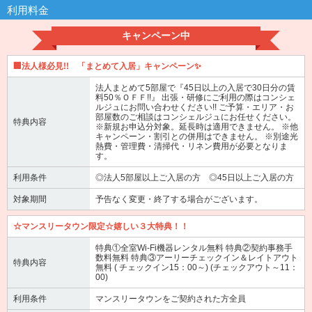
利用料金
キャンペーン中
🏢法人様必見!! 「まとめて入居」キャンペーン✨
法人まとめて5部屋で『45日以上の入居で30日分の賃
料50％ＯＦＦ!!』 出張・研修にご利用の際はコンシェ
ルジュにお問い合わせください!! ご予算・エリア・お
部屋数のご相談はコンシェルジュにお任せください。
特典内容
※新規お申込分対象。延長時は適用できません。 ※他
キャンペーン・割引との併用はできません。 ※別途光
熱費・管理費・清掃代・リネン費用が必要となりま
す。
利用条件
◎法人5部屋以上ご入居の方 ◎45日以上ご入居の方
対象期間
予告なく変更・終了する場合がございます。
☆マンスリータウン限定☆嬉しい３大特典！！
特典①全室Wi-Fi機器レンタル無料 特典②契約事務手
数料無料 特典③アーリーチェックイン＆レイトアウト
特典内容
無料 ( チェックイン15：00～) (チェックアウト～11：
00)
利用条件
マンスリータウンをご契約された方全員