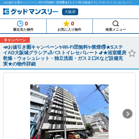
📣お値引き🈹キャンペーン✨Wi-Fi🛜無料✨禁煙🚭★SステイAD大阪城グラシア🛁バストイレセパレート🚽★浴室暖房乾燥・ウォシュレット・独立洗面・ガス２口Kなど設備充実★のマンスリーマンション物件詳細「グッドマンスリー」
大阪府
0
0
最近見た物件
お気に入り物件
検索メニュー
キャンペーン
📣お値引き🈹キャンペーン✨Wi-Fi🛜無料✨禁煙🚭★Sステ
イAD大阪城グラシア🛁バストイレセパレート🚽★浴室暖房
乾燥・ウォシュレット・独立洗面・ガス２口Kなど設備充
実★の物件詳細