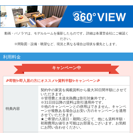
動画・パノラマは、モデルルームを撮影したものです。詳細は各運営会社にご確認く
ださい。
※
間取図・設備・眺望など、現況と異なる場合は現状を優先とします。
利用料金
キャンペーン中
🎉即割✨即入居の方にオススメ✨賃料半額✨キャンペーン🎉
契約中の家賃を掲載賃料から最大30日間半額にさせて
いただきます。
※管理費と水道光熱費は割引対象外です。
※31日目以降の賃料は割引適用外です。
※他のキャンペーンとの併用はできません。キャンペ
特典内容
ーンが複数ある場合はお安い方のキャンペーンを適用
させていただきます。
★ご希望の入居日・期間に応じて、他にも賃料半額・
初期費用お値引き可能はお部屋もございます。お気軽
にお問い合わせください。