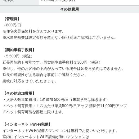
その他費用
【管理費】
・800円/日
※住宅火災保険料を含んでおります。
※水道光熱費は設定金額を超えない限り別途ご請求はございません。
【契約事務手数料】
・5,500円（税込）
延長再契約も可能です。再契約事務手数料 3,300円（税込）
※但し、他のお客様の予約が入っている場合は延長再契約はできません。
延長の可能性がある場合は事前にご連絡ください。
柔軟に対応させていただきます。
【その他追加費用】
・入居人数追加費用：1名追加 500円/日（未就学児は除きます）
・ペット飼育費用：１匹あたり家賃500円/日アップ 清掃代11,000円アップ
※ペット飼育可能な部屋に限ります。
【インターネットWi-Fi完備】
インターネットWi-Fi完備のマンションは無料でお使いいただけます。
室内にインターネットWi-Fi設備が無いマンションは