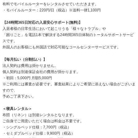
有料でモバイルルーターをレンタルさせていただきます。
・モバイルルーター：220円/日（税込）※送料一律1,100円
【24時間365日対応の入居安心サポート(無料)】
入居者様の日常生活において起こりうる「様々なトラブル」や
「困りごと」を電話1本で解決する24時間365日体制のトータルサポートサービ
スです。
外国人のお客様にも外国語で対応可能なコールセンターサービスです。
【毎月払い（分割払い）】
法人契約は費用は掛かりません。
個人契約は別途保証会社の費用が掛かります。
・初回：5,000円 月額5,000円
※ご利用には審査が必要です。審査結果によりご希望に添えない場合がございま
すので、
予めご了承下さい。
＜寝具レンタル＞
布団（リネン）は別途レンタルとなります。
ご自身でご用意いただく場合は料金は不要です。
・シングルベッド仕様：7,700円（税込）
・セミダブルベッド仕様：9,900円（税込）