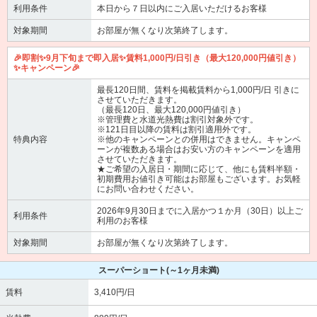
利用条件
本日から７日以内にご入居いただけるお客様
対象期間
お部屋が無くなり次第終了します。
🎉即割✨9月下旬まで即入居✨賃料1,000円/日引き（最大120,000円値引き）
✨キャンペーン🎉
最長120日間、賃料を掲載賃料から1,000円/日 引きに
させていただきます。
（最長120日、最大120,000円値引き）
※管理費と水道光熱費は割引対象外です。
※121日目以降の賃料は割引適用外です。
特典内容
※他のキャンペーンとの併用はできません。キャンペ
ーンが複数ある場合はお安い方のキャンペーンを適用
させていただきます。
★ご希望の入居日・期間に応じて、他にも賃料半額・
初期費用お値引き可能はお部屋もございます。お気軽
にお問い合わせください。
2026年9月30日までに入居かつ１か月（30日）以上ご
利用条件
利用のお客様
対象期間
お部屋が無くなり次第終了します。
スーパーショート
(～1ヶ月未満)
賃料
3,410円/日