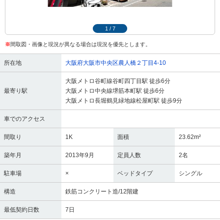
1
/
7
※
間取図・画像と現況が異なる場合は現況を優先とします。
所在地
大阪府大阪市中央区農人橋２丁目4-10
大阪メトロ谷町線谷町四丁目駅 徒歩6分
最寄り駅
大阪メトロ中央線堺筋本町駅 徒歩6分
大阪メトロ長堀鶴見緑地線松屋町駅 徒歩9分
車でのアクセス
間取り
1K
面積
23.62m²
築年月
2013年9月
定員人数
2名
駐車場
×
ベッドタイプ
シングル
構造
鉄筋コンクリート造/12階建
最低契約日数
7日