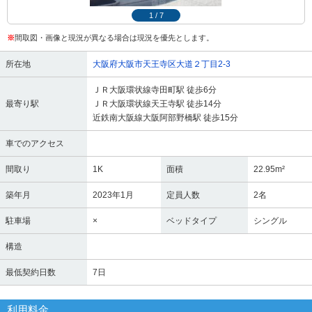
1
/
7
※
間取図・画像と現況が異なる場合は現況を優先とします。
所在地
大阪府大阪市天王寺区大道２丁目2-3
ＪＲ大阪環状線寺田町駅 徒歩6分
最寄り駅
ＪＲ大阪環状線天王寺駅 徒歩14分
近鉄南大阪線大阪阿部野橋駅 徒歩15分
車でのアクセス
間取り
1K
面積
22.95m²
築年月
2023年1月
定員人数
2名
駐車場
×
ベッドタイプ
シングル
構造
最低契約日数
7日
利用料金