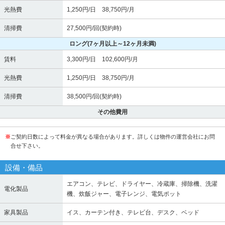
光熱費
1,250円/日 38,750円/月
清掃費
27,500円/回(契約時)
ロング
(7ヶ月以上～12ヶ月未満)
賃料
3,300円/日 102,600円/月
光熱費
1,250円/日 38,750円/月
清掃費
38,500円/回(契約時)
その他費用
※
ご契約日数によって料金が異なる場合があります。詳しくは物件の運営会社にお問
合せ下さい。
設備・備品
エアコン、テレビ、ドライヤー、冷蔵庫、掃除機、洗濯
電化製品
機、炊飯ジャー、電子レンジ、電気ポット
家具製品
イス、カーテン付き、テレビ台、デスク、ベッド