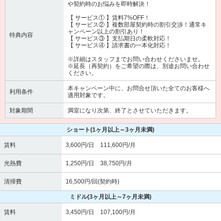
や契約時のお悩みを即時解決！
【 サービス① 】賃料7%OFF！
【 サービス② 】複数部屋契約時の割引交渉！通常キ
ャンペーン以上の割引あり！
特典内容
【 サービス③ 】支払期日の柔軟対応！
【 サービス④ 】請求書の一本化対応！
※詳細はスタッフまでお問い合わせくださいませ。
※延長（再契約）をご希望の際は、別途お問い合わせ
ください。
本キャンペーン中に、お問合せ頂いた全てのお客様へ
利用条件
適用対象です。
対象期間
満室になり次第、終了とさせていただきます。
ショート
(1ヶ月以上～3ヶ月未満)
賃料
3,600円/日 111,600円/月
光熱費
1,250円/日 38,750円/月
清掃費
16,500円/回(契約時)
ミドル
(3ヶ月以上～7ヶ月未満)
賃料
3,450円/日 107,100円/月