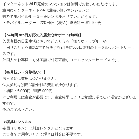
インターネットWi-Fi完備のマンションは無料でお使いいただけます。
室内にインターネットWi-Fi設備が無いマンションは
有料でモバイルルーターをレンタルさせていただきます。
・モバイルルーター：220円/日（税込）※送料一律1,100円
【24時間365日対応の入居安心サポート(無料)】
入居者様の日常生活において起こりうる「様々なトラブル」や
「困りごと」を電話1本で解決する24時間365日体制のトータルサポートサービ
スです。
外国人のお客様にも外国語で対応可能なコールセンターサービスです。
【毎月払い（分割払い）】
法人契約は費用は掛かりません。
個人契約は別途保証会社の費用が掛かります。
・初回：5,000円 月額5,000円
※ご利用には審査が必要です。審査結果によりご希望に添えない場合がございま
すので、
予めご了承下さい。
＜寝具レンタル＞
布団（リネン）は別途レンタルとなります。
ご自身でご用意いただく場合は料金は不要です。