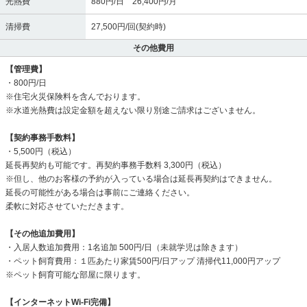
光熱費
880円/日 26,400円/月
清掃費
27,500円/回(契約時)
その他費用
【管理費】
・800円/日
※住宅火災保険料を含んでおります。
※水道光熱費は設定金額を超えない限り別途ご請求はございません。
【契約事務手数料】
・5,500円（税込）
延長再契約も可能です。再契約事務手数料 3,300円（税込）
※但し、他のお客様の予約が入っている場合は延長再契約はできません。
延長の可能性がある場合は事前にご連絡ください。
柔軟に対応させていただきます。
【その他追加費用】
・入居人数追加費用：1名追加 500円/日（未就学児は除きます）
・ペット飼育費用：１匹あたり家賃500円/日アップ 清掃代11,000円アップ
※ペット飼育可能な部屋に限ります。
【インターネットWi-Fi完備】