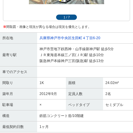
1
/
7
※
間取図・画像と現況が異なる場合は現況を優先とします。
所在地
兵庫県神戸市中央区生田町４丁目6-20
神戸市営地下鉄西神・山手線新神戸駅 徒歩5分
最寄り駅
ＪＲ東海道本線三ノ宮(ＪＲ)駅 徒歩10分
阪急神戸本線神戸三宮(阪急)駅 徒歩13分
車でのアクセス
間取り
1K
面積
24.02m²
築年月
2012年9月
定員人数
2名
駐車場
×
ベッドタイプ
セミダブル
構造
鉄筋コンクリート造/10階建
最低契約日数
1ヶ月