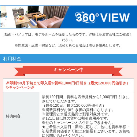
動画・パノラマは、モデルルームを撮影したものです。詳細は各運営会社にご確認く
ださい。
※
間取図・設備・眺望など、現況と異なる場合は現状を優先とします。
利用料金
キャンペーン中
🎉即割✨9月下旬まで即入居✨賃料1,000円/日引き（最大120,000円値引き）
✨キャンペーン🎉
最長120日間、賃料を表示賃料から1,000円/日 引きに
させていただきます。
（最長120日、最大120,000円値引き）
※掲載賃料がお値引き後の賃料になります。
※管理費と水道光熱費は割引対象外です。
特典内容
※121日目以降の賃料は割引適用外です。
※他のキャンペーンとの併用はできません。
★ご希望の入居日・期間に応じて、他にも賃料半額・
初期費用お値引き可能はお部屋もございます。お気軽
にお問い合わせください。