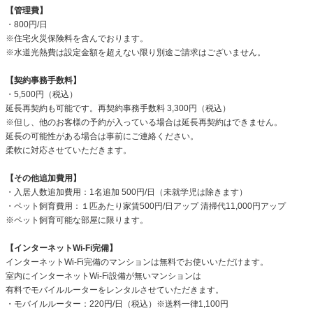
【管理費】
・800円/日
※住宅火災保険料を含んでおります。
※水道光熱費は設定金額を超えない限り別途ご請求はございません。
【契約事務手数料】
・5,500円（税込）
延長再契約も可能です。再契約事務手数料 3,300円（税込）
※但し、他のお客様の予約が入っている場合は延長再契約はできません。
延長の可能性がある場合は事前にご連絡ください。
柔軟に対応させていただきます。
【その他追加費用】
・入居人数追加費用：1名追加 500円/日（未就学児は除きます）
・ペット飼育費用：１匹あたり家賃500円/日アップ 清掃代11,000円アップ
※ペット飼育可能な部屋に限ります。
【インターネットWi-Fi完備】
インターネットWi-Fi完備のマンションは無料でお使いいただけます。
室内にインターネットWi-Fi設備が無いマンションは
有料でモバイルルーターをレンタルさせていただきます。
・モバイルルーター：220円/日（税込）※送料一律1,100円