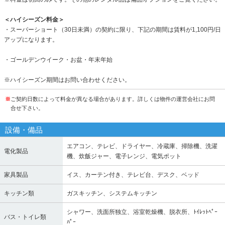
＜ハイシーズン料金＞
・スーパーショート（30日未満）の契約に限り、下記の期間は賃料が1,100円/日
アップになります。
・ゴールデンウイーク・お盆・年末年始
※ハイシーズン期間はお問い合わせください。
※
ご契約日数によって料金が異なる場合があります。詳しくは物件の運営会社にお問
合せ下さい。
設備・備品
エアコン、テレビ、ドライヤー、冷蔵庫、掃除機、洗濯
電化製品
機、炊飯ジャー、電子レンジ、電気ポット
家具製品
イス、カーテン付き、テレビ台、デスク、ベッド
キッチン類
ガスキッチン、システムキッチン
シャワー、洗面所独立、浴室乾燥機、脱衣所、ﾄｲﾚｯﾄﾍﾟｰ
バス・トイレ類
ﾊﾟｰ