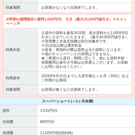
対象期間
お部屋がなくなり次第終了します。
🎉即割✨期間限定✨賃料1,000円/日 引き（最大30,000円値引き）✨キャン
ペーン🎉
入居中の賃料を最長30日間、表示賃料から1,000円/日
引きにさせていただきます。（最大30,000円値引き）
※管理費と水道光熱費は割引対象外です。
※31日目以降は通常料金
特典内容
※延長・再契約の際は賃料は元の賃料になります。
※他のキャンペーンとの併用はできません。
★ご希望の入居日・期間に応じて、他にも賃料半額・
初期費用お値引き可能はお部屋もございます。お気軽
にお問い合わせください。
2026年8月31日までに入居可能な１か月（30日）以上
利用条件
ご利用のお客様
対象期間
お部屋が無くなり次第終了します。
スーパーショート
(～1ヶ月未満)
賃料
3,520円/日
光熱費
880円/日
清掃費
11,000円/回(契約時)