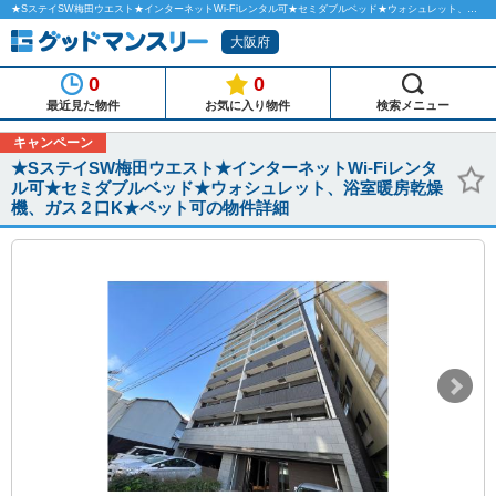
★SステイSW梅田ウエスト★インターネットWi-Fiレンタル可★セミダブルベッド★ウォシュレット、浴室暖房乾燥機、ガス２口K★ペット可のマンスリーマンション物件詳細「グッドマンスリー」
大阪府
0
0
最近見た物件
お気に入り物件
検索メニュー
キャンペーン
★SステイSW梅田ウエスト★インターネットWi-Fiレンタ
ル可★セミダブルベッド★ウォシュレット、浴室暖房乾燥
機、ガス２口K★ペット可の物件詳細