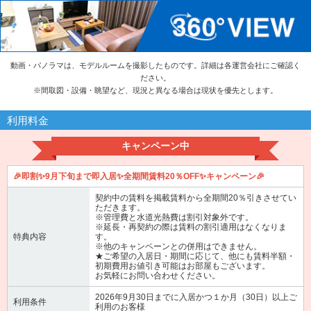
動画・パノラマは、モデルルームを撮影したものです。詳細は各運営会社にご確認く
ださい。
※
間取図・設備・眺望など、現況と異なる場合は現状を優先とします。
利用料金
キャンペーン中
🎉即割✨9月下旬まで即入居✨全期間賃料20％OFF✨キャンペーン🎉
契約中の賃料を掲載賃料から全期間20％引きさせてい
ただきます。
※管理費と水道光熱費は割引対象外です。
※延長・再契約の際は賃料の割引適用はなくなりま
特典内容
す。
※他のキャンペーンとの併用はできません。
★ご希望の入居日・期間に応じて、他にも賃料半額・
初期費用お値引き可能はお部屋もございます。
お気軽にお問い合わせください。
2026年9月30日までに入居かつ１か月（30日）以上ご
利用条件
利用のお客様