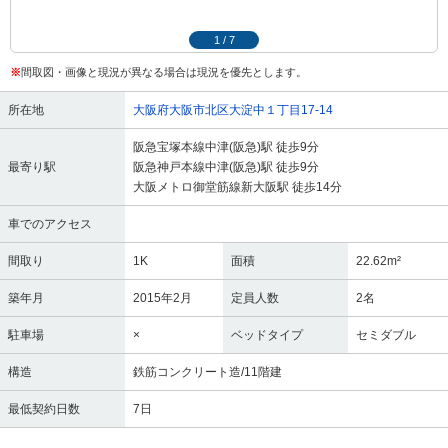
1
/
7
※
間取図・画像と現況が異なる場合は現況を優先とします。
所在地
大阪府大阪市北区大淀中１丁目17-14
阪急宝塚本線中津(阪急)駅 徒歩9分
最寄り駅
阪急神戸本線中津(阪急)駅 徒歩9分
大阪メトロ御堂筋線新大阪駅 徒歩14分
車でのアクセス
間取り
1K
面積
22.62m²
築年月
2015年2月
定員人数
2名
駐車場
×
ベッドタイプ
セミダブル
構造
鉄筋コンクリート造/11階建
最低契約日数
7日