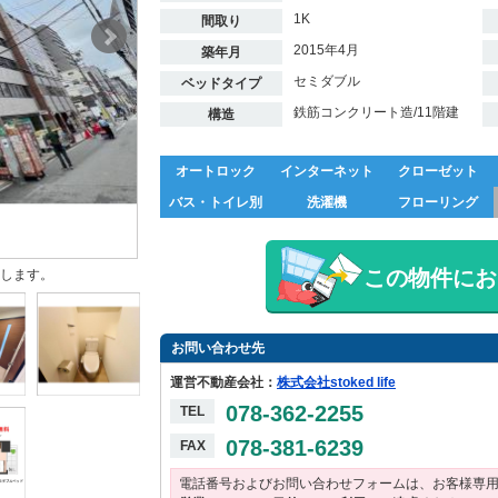
1K
間取り
2015年4月
築年月
セミダブル
ベッドタイプ
鉄筋コンクリート造/11階建
構造
オートロック
インターネット
クローゼット
バス・トイレ別
洗濯機
フローリング
この物件にお
します。
お問い合わせ先
運営不動産会社：
株式会社stoked life
078-362-2255
TEL
078-381-6239
FAX
電話番号およびお問い合わせフォームは、お客様専