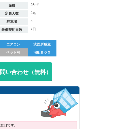
25m²
面積
2名
定員人数
×
駐車場
7日
最低契約日数
エアコン
洗面所独立
ペット可
宅配ＢＯＸ
問い合わせ（無料）
用窓口です。