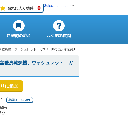
Select Language
▼
0
お気に入り物件
暖房乾燥機、ウォシュレット、ガス２口Kなど設備充実★
浴室暖房乾燥機、ウォシュレット、ガ
入りに追加
15
↓地図はこちらから
歩5分
5分
分