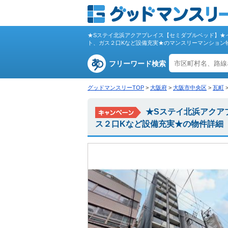
★Sステイ北浜アクアプレイス【セミダブルベッド】★イ
ト、ガス２口Kなど設備充実★のマンスリーマンション
フリーワード検索
グッドマンスリーTOP
>
大阪府
>
大阪市中央区
>
瓦町
★Sステイ北浜アクア
ス２口Kなど設備充実★の物件詳細