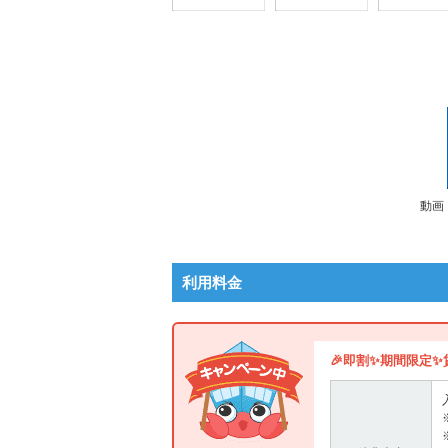
動画
利用料金
🎉即割✨期間限定✨賃