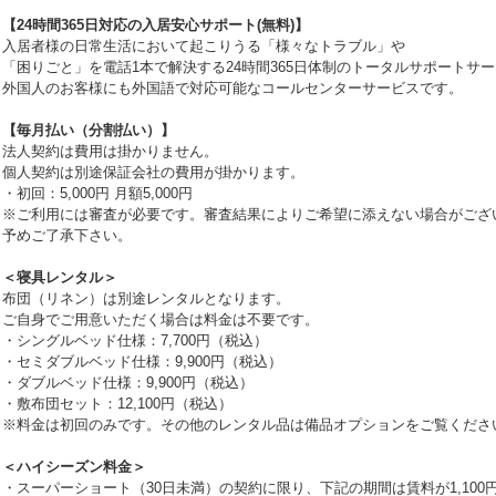
【24時間365日対応の入居安心サポート(無料)】
入居者様の日常生活において起こりうる「様々なトラブル」や
「困りごと」を電話1本で解決する24時間365日体制のトータルサポートサ
外国人のお客様にも外国語で対応可能なコールセンターサービスです。
【毎月払い（分割払い）】
法人契約は費用は掛かりません。
個人契約は別途保証会社の費用が掛かります。
・初回：5,000円 月額5,000円
※ご利用には審査が必要です。審査結果によりご希望に添えない場合がござ
予めご了承下さい。
＜寝具レンタル＞
布団（リネン）は別途レンタルとなります。
ご自身でご用意いただく場合は料金は不要です。
・シングルベッド仕様：7,700円（税込）
・セミダブルベッド仕様：9,900円（税込）
・ダブルベッド仕様：9,900円（税込）
・敷布団セット：12,100円（税込）
※料金は初回のみです。その他のレンタル品は備品オプションをご覧くださ
＜ハイシーズン料金＞
・スーパーショート（30日未満）の契約に限り、下記の期間は賃料が1,100