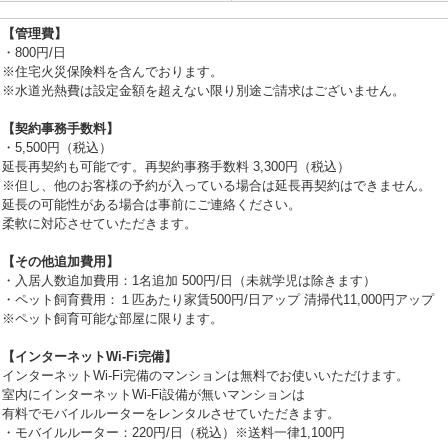
【管理費】
・800円/日
※住宅火災保険料を含んでおります。
※水道光熱費は設定金額を超えない限り別途ご請求はございません。
【契約事務手数料】
・5,500円（税込）
延長再契約も可能です。再契約事務手数料 3,300円（税込）
※但し、他のお客様の予約が入っている場合は延長再契約はできません。
延長の可能性がある場合は事前にご連絡ください。
柔軟に対応させていただきます。
【その他追加費用】
・入居人数追加費用：1名追加 500円/日（未就学児は除きます）
・ペット飼育費用：１匹あたり家賃500円/日アップ 清掃代11,000円アップ
※ペット飼育可能な部屋に限ります。
【インターネットWi-Fi完備】
インターネットWi-Fi完備のマンションは無料でお使いいただけます。
室内にインターネットWi-Fi設備が無いマンションは
有料でモバイルルーターをレンタルさせていただきます。
・モバイルルーター：220円/日（税込）※送料一律1,100円