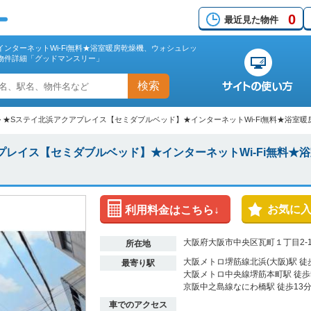
0
最近見た物件
ンターネットWi-Fi無料★浴室暖房乾燥機、ウォシュレッ
物件詳細「グッドマンスリー」
検索
>
★Sステイ北浜アクアプレイス【セミダブルベッド】★インターネットWi-Fi無料★浴室
プレイス【セミダブルベッド】★インターネットWi-Fi無料★
お気に
利用料金はこちら↓
大阪府大阪市中央区瓦町１丁目2-
所在地
大阪メトロ堺筋線北浜(大阪)駅 徒
最寄り駅
大阪メトロ中央線堺筋本町駅 徒歩
京阪中之島線なにわ橋駅 徒歩13
車でのアクセス