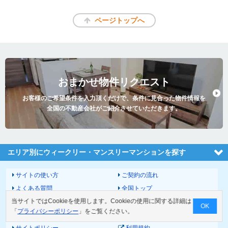
ページトップへ
おまかせ物件リクエスト
お客様のご希望条件を入力頂くだけで、条件に見合った物件情報を
全国の不動産会社がご紹介させていただきます。
エリア別にウィークリー・マンスリーマンションを探す
サイトの使い方
ご契約の流れ
よくある質問
全国トップ
当サイトではCookieを使用します。Cookieの使用に関する詳細は
サイトマップ
運営会社
OK
「
プライバシーポリシー
」をご覧ください。
お問い合わせ
個人情報の取扱いについて
サイトポリシー
利用規約