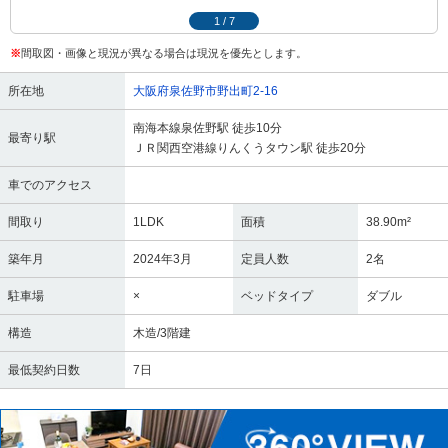
1
/
7
※
間取図・画像と現況が異なる場合は現況を優先とします。
所在地
大阪府泉佐野市野出町2-16
南海本線泉佐野駅 徒歩10分
最寄り駅
ＪＲ関西空港線りんくうタウン駅 徒歩20分
車でのアクセス
間取り
1LDK
面積
38.90m²
築年月
2024年3月
定員人数
2名
駐車場
×
ベッドタイプ
ダブル
構造
木造/3階建
最低契約日数
7日