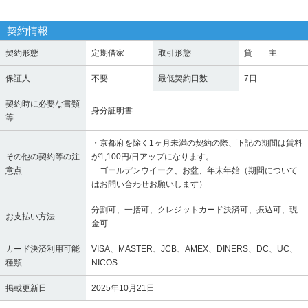
契約情報
契約形態
定期借家
取引形態
貸 主
保証人
不要
最低契約日数
7日
契約時に必要な書類
身分証明書
等
・京都府を除く1ヶ月未満の契約の際、下記の期間は賃料
その他の契約等の注
が1,100円/日アップになります。
意点
ゴールデンウイーク、お盆、年末年始（期間について
はお問い合わせお願いします）
分割可、一括可、クレジットカード決済可、振込可、現
お支払い方法
金可
カード決済利用可能
VISA、MASTER、JCB、AMEX、DINERS、DC、UC、
種類
NICOS
掲載更新日
2025年10月21日