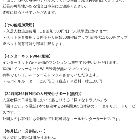
延長の可能性がある場合は事前にご連絡ください。
柔軟に対応させていただきます。
【その他追加費用】
・入居人数追加費用：1名追加 500円/日（未就学児は除きます）
・ペット飼育費用：１匹あたり家賃500円/日アップ 清掃代11,000円アップ
※ペット飼育可能な部屋に限ります。
【インターネットWi-Fi完備】
インターネットWi-Fi完備のマンションは無料でお使いいただけます。
室内にインターネットWi-Fi設備が無いマンションは
有料でモバイルルーターをレンタルさせていただきます。
・モバイルルーター：220円/日（税込）※送料一律1,100円
【24時間365日対応の入居安心サポート(無料)】
入居者様の日常生活において起こりうる「様々なトラブル」や
「困りごと」を電話1本で解決する24時間365日体制のトータルサポートサービ
スです。
外国人のお客様にも外国語で対応可能なコールセンターサービスです。
【毎月払い（分割払い）】
法人契約は費用は掛かりません。