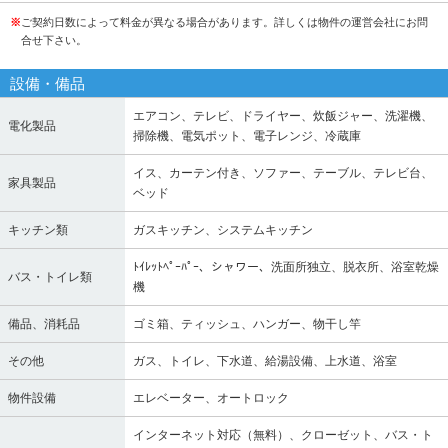
※
ご契約日数によって料金が異なる場合があります。詳しくは物件の運営会社にお問
合せ下さい。
設備・備品
エアコン、テレビ、ドライヤー、炊飯ジャー、洗濯機、
電化製品
掃除機、電気ポット、電子レンジ、冷蔵庫
イス、カーテン付き、ソファー、テーブル、テレビ台、
家具製品
ベッド
キッチン類
ガスキッチン、システムキッチン
ﾄｲﾚｯﾄﾍﾟｰﾊﾟｰ、シャワー、洗面所独立、脱衣所、浴室乾燥
バス・トイレ類
機
備品、消耗品
ゴミ箱、ティッシュ、ハンガー、物干し竿
その他
ガス、トイレ、下水道、給湯設備、上水道、浴室
物件設備
エレベーター、オートロック
インターネット対応（無料）、クローゼット、バス・ト