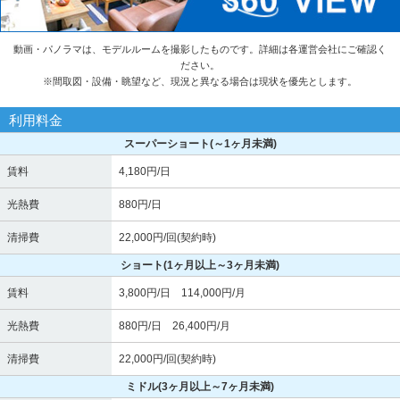
動画・パノラマは、モデルルームを撮影したものです。詳細は各運営会社にご確認く
ださい。
※
間取図・設備・眺望など、現況と異なる場合は現状を優先とします。
利用料金
スーパーショート
(～1ヶ月未満)
賃料
4,180円/日
光熱費
880円/日
清掃費
22,000円/回(契約時)
ショート
(1ヶ月以上～3ヶ月未満)
賃料
3,800円/日 114,000円/月
光熱費
880円/日 26,400円/月
清掃費
22,000円/回(契約時)
ミドル
(3ヶ月以上～7ヶ月未満)