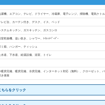
洗濯機、エアコン、テレビ、ドライヤー、冷蔵庫、電子レンジ、掃除機、電気ケトル
テレビ台、カーテン付き、デスク、イス、ベッド
システムキッチン、ガスキッチン、ガスコンロ
浴室乾燥機、追い炊き、シャワー、ﾄｲﾚｯﾄﾍﾟｰﾊﾟｰ
ゴミ箱、ハンガー、ティッシュ
上水道、下水道、給湯設備、浴室、トイレ
冷暖房完備、暖房完備、冷房完備、インターネット対応（無料）、クローゼット、バ
付き便座
こちらをクリック