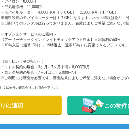
・アイロン 8,000円
・空気清浄機 11,000円
・モバイルルーター 4,000円/月（５０GB） 2,200円/月（１７GB）
※無料設置のモバイルルーターは１７GBになります。ネット環境は物件・
※日割りでのレンタルは行っておりません。在庫によりご希望に添えない場
＜オプションサービスのご案内＞
【アーリーチェックイン／レイトチェックアウト料金】日割賃料の50%
※10時入居（通常15時）、19時退去（通常15時）に変更できるプランです。
【毎月払い（分割払い）】
・ミドル契約の場合（3ヶ月～7ヶ月未満）8,000円/月
・ロング契約の場合（7ヶ月以上）5,000円/月
※ご利用には審査が必要です。審査結果によりご希望に添えない場合がござ
しくは物件の運営会社にお問合せ下さい。
りに追加
この物件