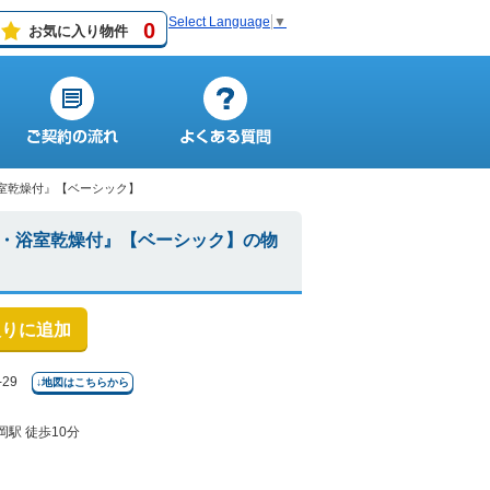
Select Language
▼
0
お気に入り物件
室乾燥付』【ベーシック】
・浴室乾燥付』【ベーシック】の物
入りに追加
29
↓地図はこちらから
駅 徒歩10分