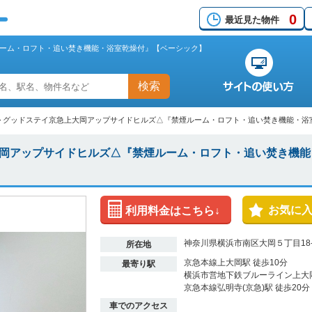
0
最近見た物件
ーム・ロフト・追い焚き機能・浴室乾燥付』【ベーシック】
検索
>
グッドステイ京急上大岡アップサイドヒルズ△『禁煙ルーム・ロフト・追い焚き機能・浴
岡アップサイドヒルズ△『禁煙ルーム・ロフト・追い焚き機能
お気に
利用料金はこちら↓
神奈川県横浜市南区大岡５丁目18-
所在地
京急本線上大岡駅 徒歩10分
最寄り駅
横浜市営地下鉄ブルーライン上大岡
京急本線弘明寺(京急)駅 徒歩20分
車でのアクセス