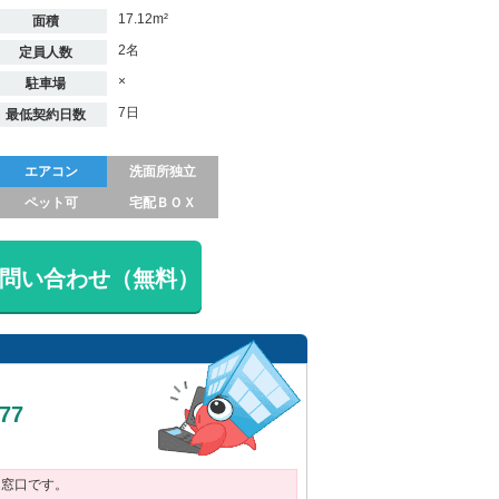
17.12m²
面積
2名
定員人数
×
駐車場
7日
最低契約日数
エアコン
洗面所独立
ペット可
宅配ＢＯＸ
問い合わせ（無料）
377
用窓口です。