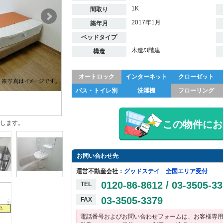
1K
間取り
2017年1月
築年月
ベッドタイプ
木造/3階建
構造
オートロック
インターネット
クローゼット
バス・トイレ別
洗濯機
フローリング
この物件にお
します。
お問い合わせ先
運営不動産会社：
グッドステイ 全国エリア受付
0120-86-8612 / 03-3505-3
TEL
03-3505-3379
FAX
電話番号およびお問い合わせフォームは、お客様専