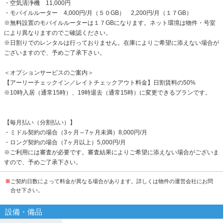
・空気清浄機 11,000円
・モバイルルーター 4,000円/月（５０GB） 2,200円/月（１７GB）
※無料設置のモバイルルーターは１７GBになります。ネット環境は物件・号室
により異なりますのでご確認ください。
※日割りでのレンタルは行っておりません。在庫によりご希望に添えない場合が
ございますので、予めご了承下さい。
＜オプションサービスのご案内＞
【アーリーチェックイン／レイトチェックアウト料金】日割賃料の50%
※10時入居（通常15時）、19時退去（通常15時）に変更できるプランです。
【毎月払い（分割払い）】
・ミドル契約の場合（3ヶ月～7ヶ月未満）8,000円/月
・ロング契約の場合（7ヶ月以上）5,000円/月
※ご利用には審査が必要です。審査結果によりご希望に添えない場合がございま
すので、予めご了承下さい。
※
ご契約日数によって料金が異なる場合があります。詳しくは物件の運営会社にお問
合せ下さい。
設備・備品