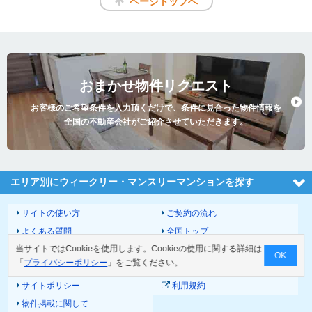
ページトップへ
おまかせ物件リクエスト
お客様のご希望条件を入力頂くだけで、条件に見合った物件情報を
全国の不動産会社がご紹介させていただきます。
エリア別にウィークリー・マンスリーマンションを探す
サイトの使い方
ご契約の流れ
よくある質問
全国トップ
当サイトではCookieを使用します。Cookieの使用に関する詳細は
サイトマップ
運営会社
OK
「
プライバシーポリシー
」をご覧ください。
お問い合わせ
個人情報の取扱いについて
サイトポリシー
利用規約
物件掲載に関して