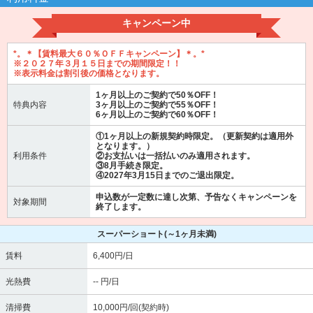
キャンペーン中
*。＊【賃料最大６０％ＯＦＦキャンペーン】＊。*
※２０２７年３月１５日までの期間限定！！
※表示料金は割引後の価格となります。
1ヶ月以上のご契約で50％OFF！
特典内容
3ヶ月以上のご契約で55％OFF！
6ヶ月以上のご契約で60％OFF！
①1ヶ月以上の新規契約時限定。（更新契約は適用外
となります。）
利用条件
②お支払いは一括払いのみ適用されます。
③8月手続き限定。
④2027年3月15日までのご退出限定。
申込数が一定数に達し次第、予告なくキャンペーンを
対象期間
終了します。
スーパーショート
(～1ヶ月未満)
賃料
6,400円/日
光熱費
-- 円/日
清掃費
10,000円/回(契約時)