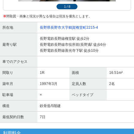
1
/
8
※
間取図・画像と現況が異なる場合は現況を優先とします。
所在地
長野県長野市大字鶴賀権堂町2215-4
長野電鉄長野線権堂駅 徒歩2分
最寄り駅
長野電鉄長野線市役所前(長野)駅 徒歩6分
長野電鉄長野線善光寺下駅 徒歩10分
車でのアクセス
間取り
1R
面積
16.51m²
築年月
1997年3月
定員人数
2名
駐車場
×
ベッドタイプ
構造
鉄骨造/5階建
最低契約日数
7日
利用料金