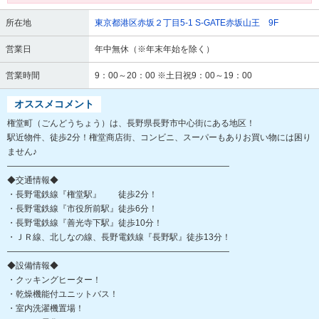
所在地
東京都港区赤坂２丁目5-1 S-GATE赤坂山王 9F
営業日
年中無休（※年末年始を除く）
営業時間
9：00～20：00 ※土日祝9：00～19：00
オススメコメント
権堂町（ごんどうちょう）は、長野県長野市中心街にある地区！
駅近物件、徒歩2分！権堂商店街、コンビニ、スーパーもありお買い物には困り
ません♪
――――――――――――――――――――――――――
◆交通情報◆
・長野電鉄線『権堂駅』 徒歩2分！
・長野電鉄線『市役所前駅』徒歩6分！
・長野電鉄線『善光寺下駅』徒歩10分！
・ＪＲ線、北しなの線、長野電鉄線『長野駅』徒歩13分！
――――――――――――――――――――――――――
◆設備情報◆
・クッキングヒーター！
・乾燥機能付ユニットバス！
・室内洗濯機置場！