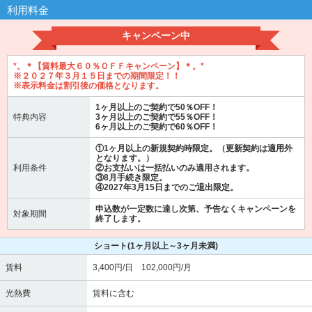
利用料金
キャンペーン中
*。＊【賃料最大６０％ＯＦＦキャンペーン】＊。*
※２０２７年３月１５日までの期間限定！！
※表示料金は割引後の価格となります。
1ヶ月以上のご契約で50％OFF！
特典内容
3ヶ月以上のご契約で55％OFF！
6ヶ月以上のご契約で60％OFF！
①1ヶ月以上の新規契約時限定。（更新契約は適用外
となります。）
利用条件
②お支払いは一括払いのみ適用されます。
③8月手続き限定。
④2027年3月15日までのご退出限定。
申込数が一定数に達し次第、予告なくキャンペーンを
対象期間
終了します。
ショート
(1ヶ月以上～3ヶ月未満)
賃料
3,400円/日 102,000円/月
光熱費
賃料に含む