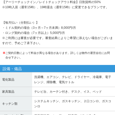
【アーリーチェックイン／レイトチェックアウト料金】日割賃料の50%
※10時入居（通常15時）、19時退去（通常15時）に変更できるプランです。
【毎月払い（分割払い）】
・ミドル契約の場合（3ヶ月～7ヶ月未満）8,000円/月
・ロング契約の場合（7ヶ月以上）5,000円/月
※ご利用には審査が必要です。審査結果によりご希望に添えない場合がございま
すので、予めご了承下さい。
※
ご契約日数によって料金が異なる場合があります。詳しくは物件の運営会社にお問
合せ下さい。
設備・備品
洗濯機、エアコン、テレビ、ドライヤー、冷蔵庫、電子
電化製品
レンジ、掃除機、電気ケトル
家具製品
テレビ台、カーテン付き、デスク、イス、ベッド
システムキッチン、ガスキッチン、２口コンロ、ガスコ
キッチン類
ンロ