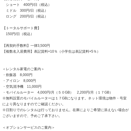
ショート 400円/日（税込）
ミドル 300円/日（税込）
ロング 200円/日（税込）
【トータルサポート費】
150円/日（税込）
【再契約手数料】一律3,500円
【複数名入居費用】表記賃料×10％（小学生は表記賃料×5％）
＜レンタル家電のご案内＞
・炊飯器 8,000円
・アイロン 8,000円
・空気清浄機 11,000円
・モバイルルーター 4,000円/月（５０GB） 2,200円/月（１７GB）
※無料設置のモバイルルーターは１７GBになります。ネット環境は物件・号室
により異なりますのでご確認ください。
※日割りでのレンタルは行っておりません。在庫によりご希望に添えない場合が
ございますので、予めご了承下さい。
＜オプションサービスのご案内＞