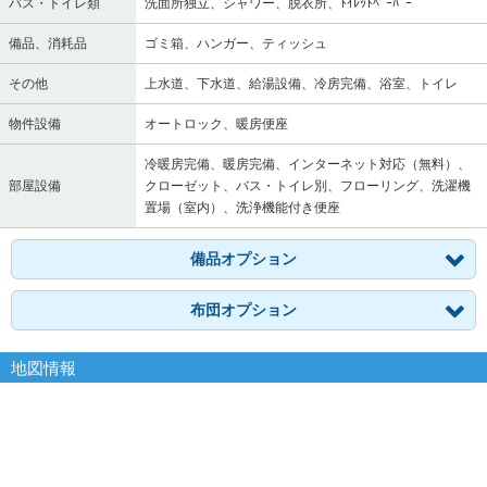
バス・トイレ類
洗面所独立、シャワー、脱衣所、ﾄｲﾚｯﾄﾍﾟｰﾊﾟｰ
備品、消耗品
ゴミ箱、ハンガー、ティッシュ
その他
上水道、下水道、給湯設備、冷房完備、浴室、トイレ
物件設備
オートロック、暖房便座
冷暖房完備、暖房完備、インターネット対応（無料）、
部屋設備
クローゼット、バス・トイレ別、フローリング、洗濯機
置場（室内）、洗浄機能付き便座
備品オプション
布団オプション
地図情報