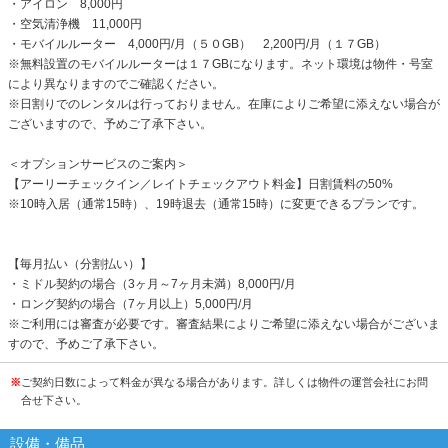
・アイロン 8,000円
・空気清浄機 11,000円
・モバイルルーター 4,000円/月（５０GB） 2,200円/月（１７GB）
※無料設置のモバイルルーターは１７GBになります。ネット環境は物件・号室
により異なりますのでご確認ください。
※日割りでのレンタルは行っておりません。在庫によりご希望に添えない場合が
ございますので、予めご了承下さい。
＜オプションサービスのご案内＞
【アーリーチェックイン／レイトチェックアウト料金】日割賃料の50%
※10時入居（通常15時）、19時退去（通常15時）に変更できるプランです。
【毎月払い（分割払い）】
・ミドル契約の場合（3ヶ月～7ヶ月未満）8,000円/月
・ロング契約の場合（7ヶ月以上）5,000円/月
※ご利用には審査が必要です。審査結果によりご希望に添えない場合がございま
すので、予めご了承下さい。
※
ご契約日数によって料金が異なる場合があります。詳しくは物件の運営会社にお問
合せ下さい。
設備・備品