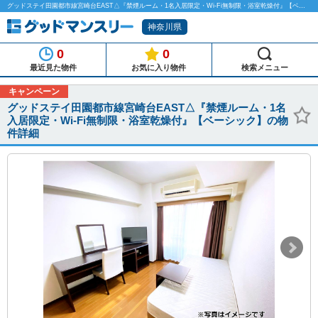
グッドステイ田園都市線宮崎台EAST△『禁煙ルーム・1名入居限定・Wi-Fi無制限・浴室乾燥付』【ベーシック】のマンスリーマンション物件詳細「グッドマンスリー」
神奈川県
0
0
最近見た物件
お気に入り物件
検索メニュー
キャンペーン
グッドステイ田園都市線宮崎台EAST△『禁煙ルーム・1名
入居限定・Wi-Fi無制限・浴室乾燥付』【ベーシック】の物
件詳細