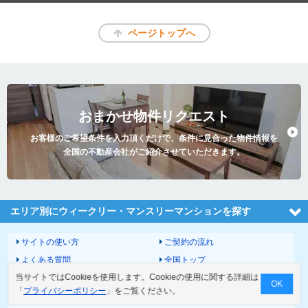
ページトップへ
おまかせ物件リクエスト
お客様のご希望条件を入力頂くだけで、条件に見合った物件情報を
全国の不動産会社がご紹介させていただきます。
エリア別にウィークリー・マンスリーマンションを探す
サイトの使い方
ご契約の流れ
よくある質問
全国トップ
当サイトではCookieを使用します。Cookieの使用に関する詳細は
サイトマップ
運営会社
OK
「
プライバシーポリシー
」をご覧ください。
お問い合わせ
個人情報の取扱いについて