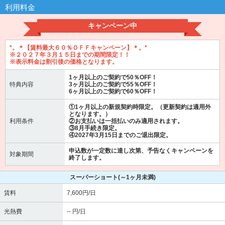
利用料金
キャンペーン中
*。＊【賃料最大６０％ＯＦＦキャンペーン】＊。*
※２０２７年３月１５日までの期間限定！！
※表示料金は割引後の価格となります。
1ヶ月以上のご契約で50％OFF！
特典内容
3ヶ月以上のご契約で55％OFF！
6ヶ月以上のご契約で60％OFF！
①1ヶ月以上の新規契約時限定。（更新契約は適用外
となります。）
利用条件
②お支払いは一括払いのみ適用されます。
③8月手続き限定。
④2027年3月15日までのご退出限定。
申込数が一定数に達し次第、予告なくキャンペーンを
対象期間
終了します。
スーパーショート
(～1ヶ月未満)
賃料
7,600円/日
光熱費
-- 円/日