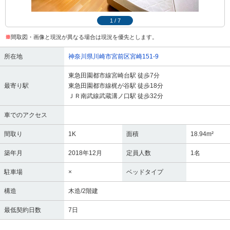
1
/
7
※
間取図・画像と現況が異なる場合は現況を優先とします。
所在地
神奈川県川崎市宮前区宮崎151-9
東急田園都市線宮崎台駅 徒歩7分
最寄り駅
東急田園都市線梶が谷駅 徒歩18分
ＪＲ南武線武蔵溝ノ口駅 徒歩32分
車でのアクセス
間取り
1K
面積
18.94m²
築年月
2018年12月
定員人数
1名
駐車場
×
ベッドタイプ
構造
木造/2階建
最低契約日数
7日