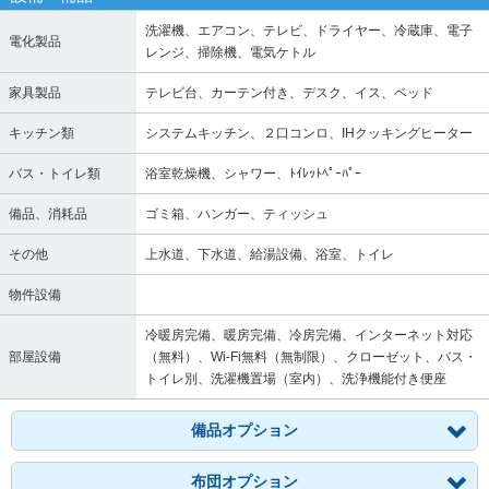
洗濯機、エアコン、テレビ、ドライヤー、冷蔵庫、電子
電化製品
レンジ、掃除機、電気ケトル
家具製品
テレビ台、カーテン付き、デスク、イス、ベッド
キッチン類
システムキッチン、２口コンロ、IHクッキングヒーター
バス・トイレ類
浴室乾燥機、シャワー、ﾄｲﾚｯﾄﾍﾟｰﾊﾟｰ
備品、消耗品
ゴミ箱、ハンガー、ティッシュ
その他
上水道、下水道、給湯設備、浴室、トイレ
物件設備
冷暖房完備、暖房完備、冷房完備、インターネット対応
部屋設備
（無料）、Wi-Fi無料（無制限）、クローゼット、バス・
トイレ別、洗濯機置場（室内）、洗浄機能付き便座
備品オプション
布団オプション