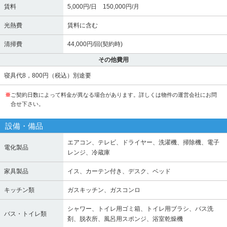
賃料
5,000円/日 150,000円/月
光熱費
賃料に含む
清掃費
44,000円/回(契約時)
その他費用
寝具代8，800円（税込）別途要
※
ご契約日数によって料金が異なる場合があります。詳しくは物件の運営会社にお問
合せ下さい。
設備・備品
エアコン、テレビ、ドライヤー、洗濯機、掃除機、電子
電化製品
レンジ、冷蔵庫
家具製品
イス、カーテン付き、デスク、ベッド
キッチン類
ガスキッチン、ガスコンロ
シャワー、トイレ用ゴミ箱、トイレ用ブラシ、バス洗
バス・トイレ類
剤、脱衣所、風呂用スポンジ、浴室乾燥機