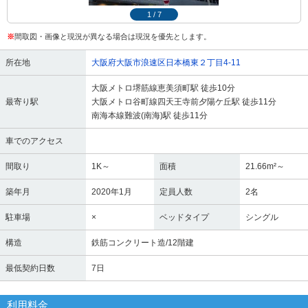
1
/
7
※
間取図・画像と現況が異なる場合は現況を優先とします。
所在地
大阪府大阪市浪速区日本橋東２丁目4-11
大阪メトロ堺筋線恵美須町駅 徒歩10分
最寄り駅
大阪メトロ谷町線四天王寺前夕陽ケ丘駅 徒歩11分
南海本線難波(南海)駅 徒歩11分
車でのアクセス
間取り
1K～
面積
21.66m²～
築年月
2020年1月
定員人数
2名
駐車場
×
ベッドタイプ
シングル
構造
鉄筋コンクリート造/12階建
最低契約日数
7日
利用料金