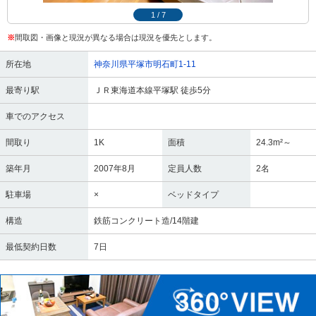
1
/
7
※
間取図・画像と現況が異なる場合は現況を優先とします。
所在地
神奈川県平塚市明石町1-11
最寄り駅
ＪＲ東海道本線平塚駅 徒歩5分
車でのアクセス
間取り
1K
面積
24.3m²～
築年月
2007年8月
定員人数
2名
駐車場
×
ベッドタイプ
構造
鉄筋コンクリート造/14階建
最低契約日数
7日