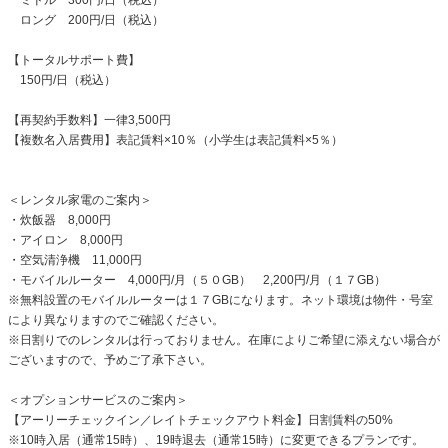
ロング 200円/日（税込）
【トータルサポート費】
150円/日（税込）
【再契約手数料】一律3,500円
【複数名入居費用】表記賃料×10％（小学生は表記賃料×5％）
＜レンタル家電のご案内＞
・炊飯器 8,000円
・アイロン 8,000円
・空気清浄機 11,000円
・モバイルルーター 4,000円/月（５０GB） 2,200円/月（１７GB）
※無料設置のモバイルルーターは１７GBになります。ネット環境は物件・号室
により異なりますのでご確認ください。
※日割りでのレンタルは行っておりません。在庫によりご希望に添えない場合が
ございますので、予めご了承下さい。
＜オプションサービスのご案内＞
【アーリーチェックイン／レイトチェックアウト料金】日割賃料の50%
※10時入居（通常15時）、19時退去（通常15時）に変更できるプランです。