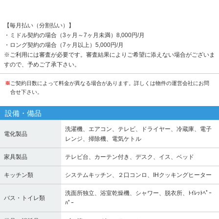
【毎月払い（分割払い）】
・ミドル契約の場合（3ヶ月～7ヶ月未満）8,000円/月
・ロング契約の場合（7ヶ月以上）5,000円/月
※ご利用には審査が必要です。審査結果によりご希望に添えない場合がございま
すので、予めご了承下さい。
※
ご契約日数によって料金が異なる場合があります。詳しくは物件の運営会社にお問
合せ下さい。
設備・備品
洗濯機、エアコン、テレビ、ドライヤー、冷蔵庫、電子
電化製品
レンジ、掃除機、電気ケトル
家具製品
テレビ台、カーテン付き、デスク、イス、ベッド
キッチン類
システムキッチン、２口コンロ、IHクッキングヒーター
洗面所独立、浴室乾燥機、シャワー、脱衣所、ﾄｲﾚｯﾄﾍﾟｰ
バス・トイレ類
ﾊﾟｰ