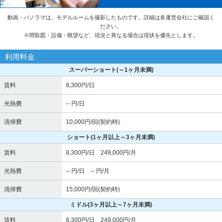
動画・パノラマは、モデルルームを撮影したものです。詳細は各運営会社にご確認く
ださい。
※
間取図・設備・眺望など、現況と異なる場合は現状を優先とします。
利用料金
スーパーショート
(～1ヶ月未満)
賃料
8,300円/日
光熱費
-- 円/日
清掃費
10,000円/回(契約時)
ショート
(1ヶ月以上～3ヶ月未満)
賃料
8,300円/日 249,000円/月
光熱費
-- 円/日 -- 円/月
清掃費
15,000円/回(契約時)
ミドル
(3ヶ月以上～7ヶ月未満)
賃料
8,300円/日 249,000円/月