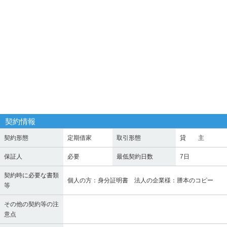
契約情報
契約形態
定期借家
取引形態
貸 主
保証人
必要
最低契約日数
7日
契約時に必要な書類
個人の方：身分証明書 法人の企業様：謄本のコピー
等
その他の契約等の注
意点