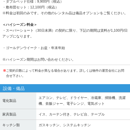
・ダブルベッド仕様：9,900円（税込）
・敷布団セット：12,100円（税込）
※料金は初回のみです。その他のレンタル品は備品オプションをご覧ください。
＜ハイシーズン料金＞
・スーパーショート（30日未満）の契約に限り、下記の期間は賃料が1,100円/日
アップになります。
・ゴールデンウイーク・お盆・年末年始
※ハイシーズン期間はお問い合わせください。
※
ご契約日数によって料金が異なる場合があります。詳しくは物件の運営会社にお問
合せ下さい。
設備・備品
エアコン、テレビ、ドライヤー、冷蔵庫、掃除機、洗濯
電化製品
機、炊飯ジャー、電子レンジ、電気ポット
家具製品
イス、カーテン付き、テレビ台、テーブル
キッチン類
ガスキッチン、システムキッチン