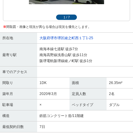
1
/
7
※
間取図・画像と現況が異なる場合は現況を優先とします。
所在地
大阪府堺市堺区綾之町西１丁1-25
南海本線七道駅 徒歩7分
最寄り駅
南海高野線浅香山駅 徒歩11分
阪堺電軌阪堺線綾ノ町駅 徒歩1分
車でのアクセス
間取り
1DK
面積
26.35m²
築年月
2020年3月
定員人数
2名
駐車場
×
ベッドタイプ
ダブル
構造
鉄筋コンクリート造/11階建
最低契約日数
7日