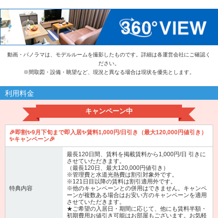
動画・パノラマは、モデルルームを撮影したものです。詳細は各運営会社にご確認く
ださい。
※
間取図・設備・眺望など、現況と異なる場合は現状を優先とします。
利用料金
キャンペーン中
🎉即割✨9月下旬まで即入居✨賃料1,000円/日引き（最大120,000円値引き）
✨キャンペーン🎉
最長120日間、賃料を掲載賃料から1,000円/日 引きに
させていただきます。
（最長120日、最大120,000円値引き）
※管理費と水道光熱費は割引対象外です。
※121日目以降の賃料は割引適用外です。
特典内容
※他のキャンペーンとの併用はできません。キャンペ
ーンが複数ある場合はお安い方のキャンペーンを適用
させていただきます。
★ご希望の入居日・期間に応じて、他にも賃料半額・
初期費用お値引き可能はお部屋もございます。お気軽