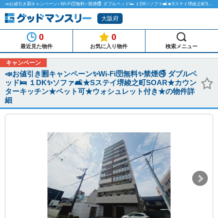
📣お値引き🈹キャンペーン✨Wi-Fi🛜無料✨禁煙🚭 ダブルベッド🛌 １DK✨ソファ🛋️★Sステイ堺綾之町SOAR★カウンターキッチン★ペット可★ウォシュレット付き★のマンスリーマンション物件詳細「グッドマンスリー」
大阪府
0
0
最近見た物件
お気に入り物件
検索メニュー
キャンペーン
📣お値引き🈹キャンペーン✨Wi-Fi🛜無料✨禁煙🚭 ダブルベ
ッド🛌 １DK✨ソファ🛋️★Sステイ堺綾之町SOAR★カウン
ターキッチン★ペット可★ウォシュレット付き★の物件詳
細