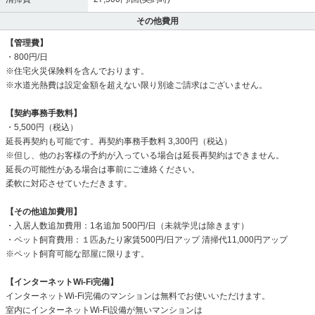
その他費用
【管理費】
・800円/日
※住宅火災保険料を含んでおります。
※水道光熱費は設定金額を超えない限り別途ご請求はございません。
【契約事務手数料】
・5,500円（税込）
延長再契約も可能です。再契約事務手数料 3,300円（税込）
※但し、他のお客様の予約が入っている場合は延長再契約はできません。
延長の可能性がある場合は事前にご連絡ください。
柔軟に対応させていただきます。
【その他追加費用】
・入居人数追加費用：1名追加 500円/日（未就学児は除きます）
・ペット飼育費用：１匹あたり家賃500円/日アップ 清掃代11,000円アップ
※ペット飼育可能な部屋に限ります。
【インターネットWi-Fi完備】
インターネットWi-Fi完備のマンションは無料でお使いいただけます。
室内にインターネットWi-Fi設備が無いマンションは