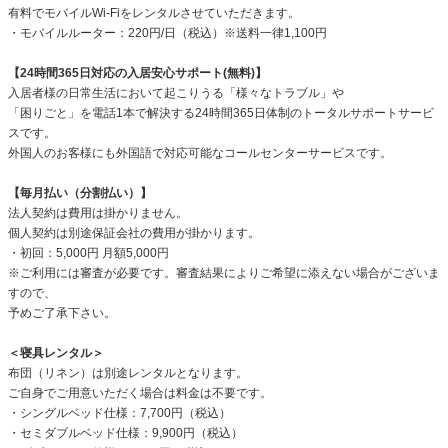
有料でモバイルWi-Fiをレンタルさせていただきます。
・モバイルルーター：220円/日（税込）※送料一律1,100円
【24時間365日対応の入居安心サポート(無料)】
入居者様の日常生活において起こりうる「様々なトラブル」や
「困りごと」を電話1本で解決する24時間365日体制のトータルサポートサービ
スです。
外国人のお客様にも外国語で対応可能なコールセンターサービスです。
【毎月払い（分割払い）】
法人契約は費用は掛かりません。
個人契約は別途保証会社の費用が掛かります。
・初回：5,000円 月額5,000円
※ご利用には審査が必要です。審査結果によりご希望に添えない場合がございま
すので、
予めご了承下さい。
＜寝具レンタル＞
布団（リネン）は別途レンタルとなります。
ご自身でご用意いただく場合は料金は不要です。
・シングルベッド仕様：7,700円（税込）
・セミダブルベッド仕様：9,900円（税込）