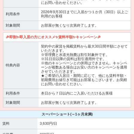
にお問い合わせください。
2026年9月30日までに入居かつ１か月（30日）以上ご
利用条件
利用のお客様
対象期間
お部屋が無くなり次第終了します。
🎉即割✨即入居の方にオススメ✨賃料半額✨キャンペーン🎉
契約中の家賃を掲載賃料から最大30日間半額にさせて
いただきます。
※管理費と水道光熱費は割引対象外です。
※31日目以降の賃料は割引適用外です。
※他のキャンペーンとの併用はできません。キャンペ
特典内容
ーンが複数ある場合はお安い方のキャンペーンを適用
させていただきます。
★ご希望の入居日・期間に応じて、他にも賃料半額・
初期費用お値引き可能はお部屋もございます。お気軽
にお問い合わせください。
利用条件
本日から７日以内にご入居いただけるお客様
対象期間
お部屋が無くなり次第終了します。
スーパーショート
(～1ヶ月未満)
賃料
3,630円/日