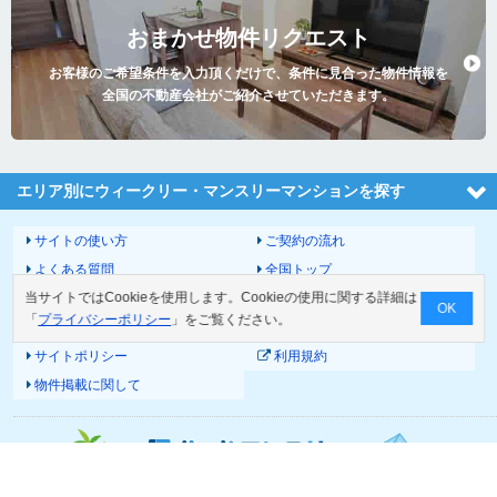
おまかせ物件リクエスト
お客様のご希望条件を入力頂くだけで、条件に見合った物件情報を
全国の不動産会社がご紹介させていただきます。
エリア別にウィークリー・マンスリーマンションを探す
サイトの使い方
ご契約の流れ
よくある質問
全国トップ
当サイトではCookieを使用します。Cookieの使用に関する詳細は
サイトマップ
運営会社
OK
「
プライバシーポリシー
」をご覧ください。
お問い合わせ
個人情報の取扱いについて
サイトポリシー
利用規約
物件掲載に関して
© 2026 Good-com Inc.
All Rights Reserved.