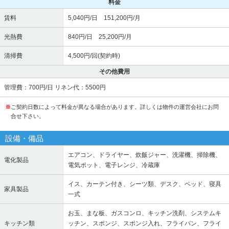
料金
賃料
5,040円/日 151,200円/月
光熱費
840円/日 25,200円/月
清掃費
4,500円/回(契約時)
その他費用
管理費：700円/日 リネン代：5500円
※
ご契約日数によって料金が異なる場合があります。詳しくは物件の運営会社にお問
合せ下さい。
設備・備品
エアコン、ドライヤー、炊飯ジャー、洗濯機、掃除機、
電化製品
電気ポット、電子レンジ、冷蔵庫
イス、カーテン付き、シーツ類、デスク、ベッド、寝具
家具製品
一式
お玉、まな板、ガスコンロ、キッチン洗剤、システムキ
キッチン類
ッチン、スポンジ、スポンジ入れ、フライパン、フライ