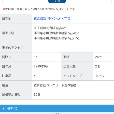
1
/
8
※
間取図・画像と現況が異なる場合は現況を優先とします。
所在地
東京都渋谷区代々木４丁目
京王新線初台駅 徒歩4分
最寄り駅
小田急小田原線参宮橋駅 徒歩8分
小田急小田原線南新宿駅 徒歩15分
車でのアクセス
間取り
1K
面積
26m²
築年月
1999年9月
定員人数
2名
駐車場
×
ベッドタイプ
ダブル
構造
鉄骨鉄筋コンクリート造/9階建
最低契約日数
30日
利用料金