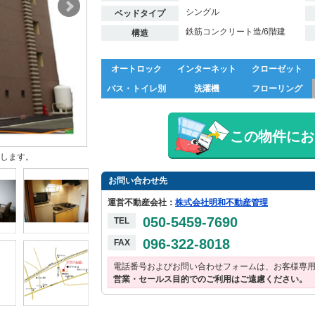
シングル
ベッドタイプ
鉄筋コンクリート造/6階建
構造
オートロック
インターネット
クローゼット
バス・トイレ別
洗濯機
フローリング
この物件にお
します。
お問い合わせ先
運営不動産会社：
株式会社明和不動産管理
050-5459-7690
TEL
096-322-8018
FAX
電話番号およびお問い合わせフォームは、お客様専
営業・セールス目的でのご利用はご遠慮ください。