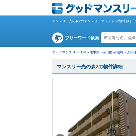
マンスリー光の森2のマンスリーマンション物件詳細「
フリーワード検索
グッドマンスリーTOP
>
熊本県
>
菊池郡菊陽町
>
大字
マンスリー光の森2の物件詳細