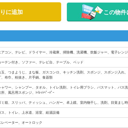
りに追加
この物件
エアコン、テレビ、ドライヤー、冷蔵庫、掃除機、洗濯機、炊飯ジャー、電子レンジ
カーテン付き、ソファー、テレビ台、テーブル、ベッド
お玉、つまようじ、まな板、ガスコンロ、キッチン洗剤、スポンジ、スポンジ入れ、
丁、布巾、栓抜き、片手鍋、食器類
シャワー、シャンプー、タオル、トイレ洗剤、トイレ用ブラシ、バスマット、バス洗
衣所、風呂用スポンジ、ﾄｲﾚｯﾄﾍﾟｰﾊﾟｰ
ゴミ箱、スリッパ、ティッシュ、ハンガー、卓上鏡、室内物干し、洗剤、目覚まし時
ガス、トイレ、上水道、浴室、給湯設備
エレベーター、オートロック