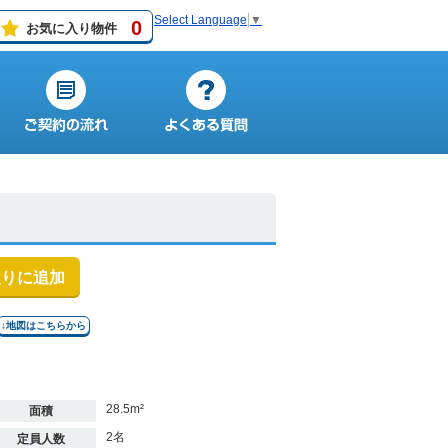
Select Language
▼
0
お気に入り物件
入りに追加
↓地図はこちらから
28.5m²
面積
2名
定員人数