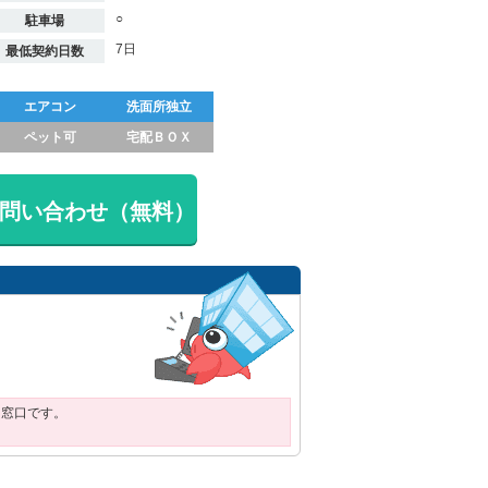
○
駐車場
7日
最低契約日数
エアコン
洗面所独立
ペット可
宅配ＢＯＸ
問い合わせ（無料）
用窓口です。