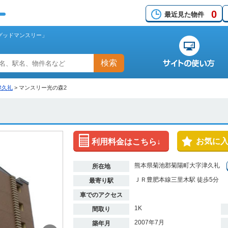
0
最近見た物件
グッドマンスリー」
検索
津久礼
>
マンスリー光の森2
お気に
利用料金はこちら↓
熊本県菊池郡菊陽町大字津久礼
所在地
ＪＲ豊肥本線三里木駅 徒歩5分
最寄り駅
車でのアクセス
1K
間取り
2007年7月
築年月