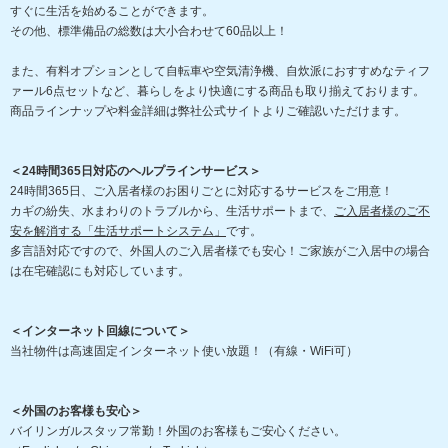
すぐに生活を始めることができます。
その他、標準備品の総数は大小合わせて60品以上！
また、有料オプションとして自転車や空気清浄機、自炊派におすすめなティフ
ァール6点セットなど、暮らしをより快適にする商品も取り揃えております。
商品ラインナップや料金詳細は弊社公式サイトよりご確認いただけます。
＜24時間365日対応のヘルプラインサービス＞
24時間365日、ご入居者様のお困りごとに対応するサービスをご用意！
カギの紛失、水まわりのトラブルから、生活サポートまで、
ご入居者様のご不
安を解消する「生活サポートシステム」
です。
多言語対応ですので、外国人のご入居者様でも安心！ご家族がご入居中の場合
は在宅確認にも対応しています。
＜インターネット回線について＞
当社物件は高速固定インターネット使い放題！（有線・WiFi可）
＜外国のお客様も安心＞
バイリンガルスタッフ常勤！外国のお客様もご安心ください。