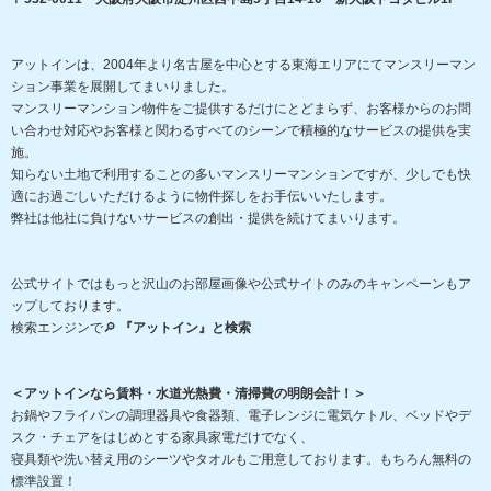
アットインは、2004年より名古屋を中心とする東海エリアにてマンスリーマン
ション事業を展開してまいりました。
マンスリーマンション物件をご提供するだけにとどまらず、お客様からのお問
い合わせ対応やお客様と関わるすべてのシーンで積極的なサービスの提供を実
施。
知らない土地で利用することの多いマンスリーマンションですが、少しでも快
適にお過ごしいただけるように物件探しをお手伝いいたします。
弊社は他社に負けないサービスの創出・提供を続けてまいります。
公式サイトではもっと沢山のお部屋画像や公式サイトのみのキャンペーンもア
ップしております。
検索エンジンで🔎
『アットイン』と検索
＜アットインなら賃料・水道光熱費・清掃費の明朗会計！＞
お鍋やフライパンの調理器具や食器類、電子レンジに電気ケトル、ベッドやデ
スク・チェアをはじめとする家具家電だけでなく、
寝具類や洗い替え用のシーツやタオルもご用意しております。もちろん無料の
標準設置！