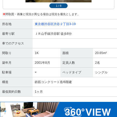
1
/
8
※
間取図・画像と現況が異なる場合は現況を優先とします。
所在地
東京都渋谷区渋谷２丁目3-19
最寄り駅
ＪＲ山手線渋谷駅 徒歩8分
車でのアクセス
間取り
1K
面積
20.65m²
築年月
2001年8月
定員人数
2名
駐車場
×
ベッドタイプ
シングル
構造
鉄筋コンクリート造/6階建
最低契約日数
1ヶ月