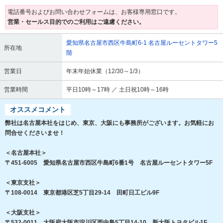
電話番号およびお問い合わせフォームは、お客様専用窓口です。
営業・セールス目的でのご利用はご遠慮ください。
愛知県名古屋市西区牛島町6-1 名古屋ルーセントタワー5
所在地
階
営業日
年末年始休業（12/30～1/3）
営業時間
平日10時～17時 ／ 土日祝10時～16時
オススメコメント
弊社は名古屋本社をはじめ、東京、大阪にも事務所がございます。お気軽にお
問合せくださいませ！
＜名古屋本社＞
〒451-6005 愛知県名古屋市西区牛島町6番1号 名古屋ルーセントタワー5F
＜東京支社＞
〒108-0014 東京都港区芝5丁目29-14 田町日工ビル9F
＜大阪支社＞
〒532-0011 大阪府大阪市淀川区西中島5丁目14-10 新大阪トヨタビル1F