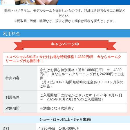
動画・パノラマは、モデルルームを撮影したものです。詳細は各運営会社にご確認く
ださい。
※
間取図・設備・眺望など、現況と異なる場合は現状を優先とします。
利用料金
キャンペーン中
＜スペシャルSALE＞今だけお得な特別価格！4880円/日 今ならルームク
リーニング代も割引中！
今だけお得な特別価格！通常10860円/日 ⇒ 4880
円/日 今ならルームクリーニング代も24200円でご提
特典内容
供！
（月々払いOK！期間短縮時の返金あり！※1ヶ月前の
ご申告）
ご入居開始日に指定がございます（2026年10月17日
利用条件
～ 2026年10月23日までのご入居開始）
対象期間
※満室になり次第終了
ショート
(1ヶ月以上～3ヶ月未満)
賃料
4,880円/日 146,400円/月