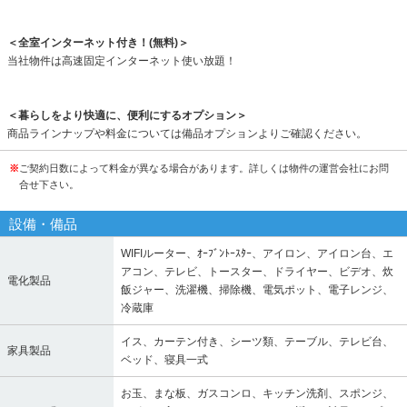
＜全室インターネット付き！(無料)＞
当社物件は高速固定インターネット使い放題！
＜暮らしをより快適に、便利にするオプション＞
商品ラインナップや料金については備品オプションよりご確認ください。
※
ご契約日数によって料金が異なる場合があります。詳しくは物件の運営会社にお問
合せ下さい。
設備・備品
WIFIルーター、ｵｰﾌﾞﾝﾄｰｽﾀｰ、アイロン、アイロン台、エ
アコン、テレビ、トースター、ドライヤー、ビデオ、炊
電化製品
飯ジャー、洗濯機、掃除機、電気ポット、電子レンジ、
冷蔵庫
イス、カーテン付き、シーツ類、テーブル、テレビ台、
家具製品
ベッド、寝具一式
お玉、まな板、ガスコンロ、キッチン洗剤、スポンジ、