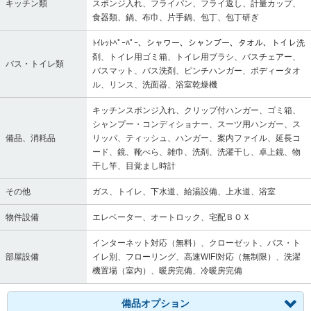
キッチン類
スポンジ入れ、フライパン、フライ返し、計量カップ、
食器類、鍋、布巾、片手鍋、包丁、包丁研ぎ
ﾄｲﾚｯﾄﾍﾟｰﾊﾟｰ、シャワー、シャンプー、タオル、トイレ洗
剤、トイレ用ゴミ箱、トイレ用ブラシ、バスチェアー、
バス・トイレ類
バスマット、バス洗剤、ピンチハンガー、ボディータオ
ル、リンス、洗面器、浴室乾燥機
キッチンスポンジ入れ、クリップ付ハンガー、ゴミ箱、
シャンプー・コンディショナー、スーツ用ハンガー、ス
備品、消耗品
リッパ、ティッシュ、ハンガー、案内ファイル、延長コ
ード、鏡、靴べら、雑巾、洗剤、洗濯干し、卓上鏡、物
干し竿、目覚まし時計
その他
ガス、トイレ、下水道、給湯設備、上水道、浴室
物件設備
エレベーター、オートロック、宅配ＢＯＸ
インターネット対応（無料）、クローゼット、バス・ト
部屋設備
イレ別、フローリング、高速WIFI対応（無制限）、洗濯
機置場（室内）、暖房完備、冷暖房完備
備品オプション