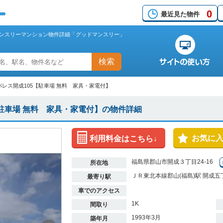
0
最近見た物件
マンスリーマンション物件詳細「グッドマンスリー」
検索
パレス開成105【駐車場 無料 家具・家電付】
駐車場 無料 家具・家電付】の物件詳細
お気に
利用料金はこちら↓
福島県郡山市開成３丁目24-16
所在地
ＪＲ東北本線郡山(福島)駅 開成五
最寄り駅
車でのアクセス
1K
間取り
1993年3月
築年月