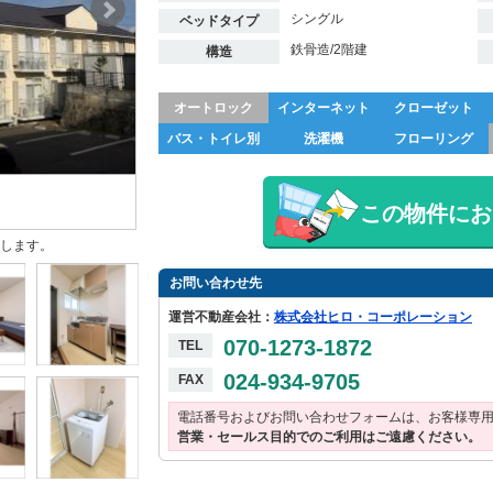
シングル
ベッドタイプ
鉄骨造/2階建
構造
オートロック
インターネット
クローゼット
バス・トイレ別
洗濯機
フローリング
この物件にお
します。
お問い合わせ先
運営不動産会社：
株式会社ヒロ・コーポレーション
070-1273-1872
TEL
024-934-9705
FAX
電話番号およびお問い合わせフォームは、お客様専
営業・セールス目的でのご利用はご遠慮ください。