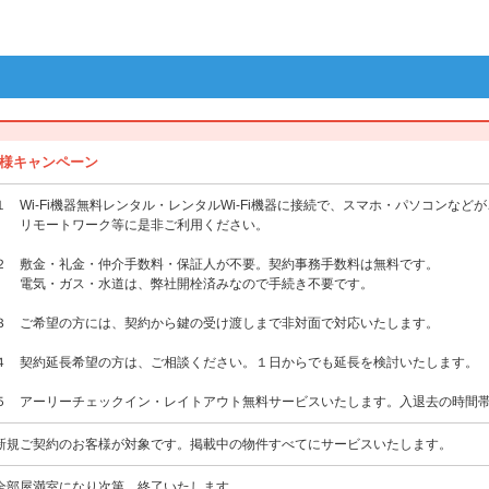
様キャンペーン
１ Wi-Fi機器無料レンタル・レンタルWi-Fi機器に接続で、スマホ・パソコンなど
リモートワーク等に是非ご利用ください。
２ 敷金・礼金・仲介手数料・保証人が不要。契約事務手数料は無料です。
電気・ガス・水道は、弊社開栓済みなので手続き不要です。
３ ご希望の方には、契約から鍵の受け渡しまで非対面で対応いたします。
４ 契約延長希望の方は、ご相談ください。１日からでも延長を検討いたします。
５ アーリーチェックイン・レイトアウト無料サービスいたします。入退去の時間
新規ご契約のお客様が対象です。掲載中の物件すべてにサービスいたします。
全部屋満室になり次第、終了いたします。