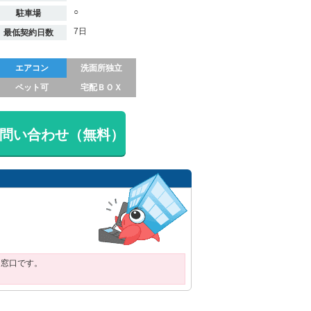
○
駐車場
7日
最低契約日数
エアコン
洗面所独立
ペット可
宅配ＢＯＸ
問い合わせ（無料）
用窓口です。