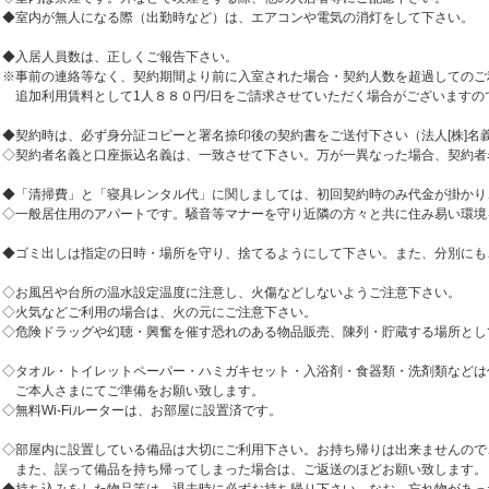
◆室内が無人になる際（出勤時など）は、エアコンや電気の消灯をして下さい。
◆入居人員数は、正しくご報告下さい。
※事前の連絡等なく、契約期間より前に入室された場合・契約人数を超過してのご
追加利用賃料として1人８８０円/日をご請求させていただく場合がございますの
◆契約時は、必ず身分証コピーと署名捺印後の契約書をご送付下さい（法人[株]名
◇契約者名義と口座振込名義は、一致させて下さい。万が一異なった場合、契約者
◆「清掃費」と「寝具レンタル代」に関しましては、初回契約時のみ代金が掛かり
◇一般居住用のアパートです。騒音等マナーを守り近隣の方々と共に住み易い環境
◆ゴミ出しは指定の日時・場所を守り、捨てるようにして下さい。また、分別にも
◇お風呂や台所の温水設定温度に注意し、火傷などしないようご注意下さい。
◇火気などご利用の場合は、火の元にご注意下さい。
◇危険ドラッグや幻聴・興奮を催す恐れのある物品販売、陳列・貯蔵する場所とし
◇タオル・トイレットペーパー・ハミガキセット・入浴剤・食器類・洗剤類などは
ご本人さまにてご準備をお願い致します。
◇無料Wi-Fiルーターは、お部屋に設置済です。
◇部屋内に設置している備品は大切にご利用下さい。お持ち帰りは出来ませんので
また、誤って備品を持ち帰ってしまった場合は、ご返送のほどお願い致します。