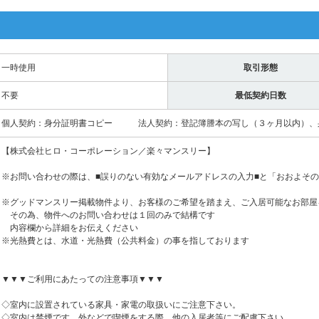
一時使用
取引形態
不要
最低契約日数
個人契約：身分証明書コピー 法人契約：登記簿謄本の写し（３ヶ月以内）、
【株式会社ヒロ・コーポレーション／楽々マンスリー】
※お問い合わせの際は、■誤りのない有効なメールアドレスの入力■と「おおよそ
※グッドマンスリー掲載物件より、お客様のご希望を踏まえ、ご入居可能なお部屋
その為、物件へのお問い合わせは１回のみで結構です
内容欄から詳細をお伝えください
※光熱費とは、水道・光熱費（公共料金）の事を指しております
▼▼▼ご利用にあたっての注意事項▼▼▼
◇室内に設置されている家具・家電の取扱いにご注意下さい。
◇室内は禁煙です。外などで喫煙をする際、他の入居者等にご配慮下さい。