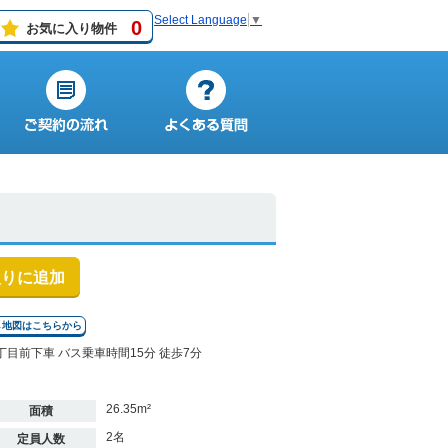
Select Language
▼
0
お気に入り物件
入りに追加
↓地図はこちらから
丁目前下車 バス乗車時間15分 徒歩7分
26.35m²
面積
2名
定員人数