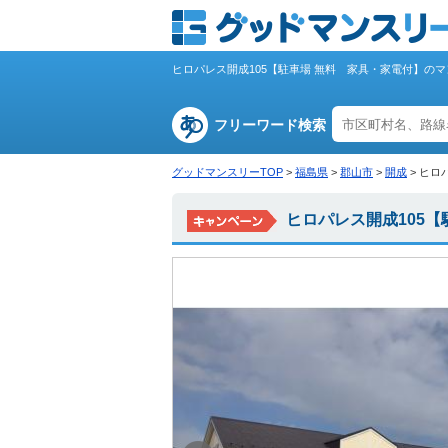
ヒロパレス開成105【駐車場 無料 家具・家電付】の
フリーワード検索
グッドマンスリーTOP
>
福島県
>
郡山市
>
開成
>
ヒロ
ヒロパレス開成105【