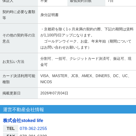
保証人
不要
最低契約日数
7日
契約時に必要な書類
身分証明書
等
・京都府を除く1ヶ月未満の契約の際、下記の期間は賃料
その他の契約等の注
が1,100円/日アップになります。
意点
ゴールデンウイーク、お盆、年末年始（期間について
はお問い合わせお願いします）
分割可、一括可、クレジットカード決済可、振込可、現
お支払い方法
金可
カード決済利用可能
VISA、MASTER、JCB、AMEX、DINERS、DC、UC、
種類
NICOS
掲載更新日
2026年07月04日
運営不動産会社情報
株式会社stoked life
TEL
078-362-2255