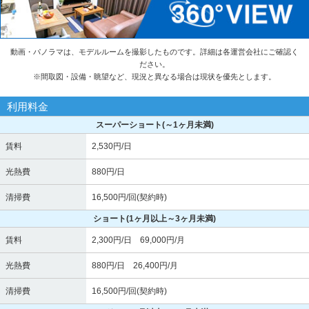
動画・パノラマは、モデルルームを撮影したものです。詳細は各運営会社にご確認く
ださい。
※
間取図・設備・眺望など、現況と異なる場合は現状を優先とします。
利用料金
スーパーショート
(～1ヶ月未満)
賃料
2,530円/日
光熱費
880円/日
清掃費
16,500円/回(契約時)
ショート
(1ヶ月以上～3ヶ月未満)
賃料
2,300円/日 69,000円/月
光熱費
880円/日 26,400円/月
清掃費
16,500円/回(契約時)