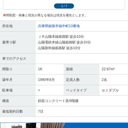
1
/
7
※
間取図・画像と現況が異なる場合は現況を優先とします。
所在地
兵庫県姫路市福中町13番地
ＪＲ山陽本線姫路駅 徒歩10分
最寄り駅
山陽電鉄本線山陽姫路駅 徒歩10分
山陽新幹線姫路駅 徒歩10分
車でのアクセス
間取り
1K
面積
22.97m²
築年月
1990年8月
定員人数
2名
駐車場
×
ベッドタイプ
セミダブル
構造
鉄筋コンクリート造/9階建
最低契約日数
7日