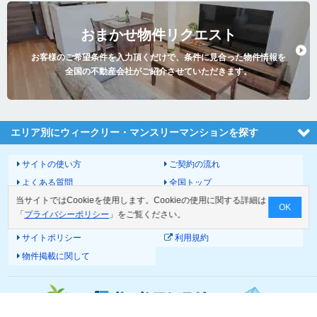
おまかせ物件リクエスト
お客様のご希望条件を入力頂くだけで、条件に見合った物件情報を
全国の不動産会社がご紹介させていただきます。
エリア別にウィークリー・マンスリーマンションを探す
サイトの使い方
ご契約の流れ
よくある質問
全国トップ
当サイトではCookieを使用します。Cookieの使用に関する詳細は
サイトマップ
運営会社
OK
「
プライバシーポリシー
」をご覧ください。
お問い合わせ
個人情報の取扱いについて
サイトポリシー
利用規約
物件掲載に関して
© 2026 Good-com Inc.