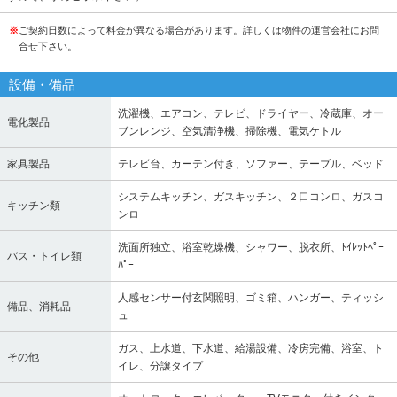
※
ご契約日数によって料金が異なる場合があります。詳しくは物件の運営会社にお問
合せ下さい。
設備・備品
洗濯機、エアコン、テレビ、ドライヤー、冷蔵庫、オー
電化製品
ブンレンジ、空気清浄機、掃除機、電気ケトル
家具製品
テレビ台、カーテン付き、ソファー、テーブル、ベッド
システムキッチン、ガスキッチン、２口コンロ、ガスコ
キッチン類
ンロ
洗面所独立、浴室乾燥機、シャワー、脱衣所、ﾄｲﾚｯﾄﾍﾟｰ
バス・トイレ類
ﾊﾟｰ
人感センサー付玄関照明、ゴミ箱、ハンガー、ティッシ
備品、消耗品
ュ
ガス、上水道、下水道、給湯設備、冷房完備、浴室、ト
その他
イレ、分譲タイプ