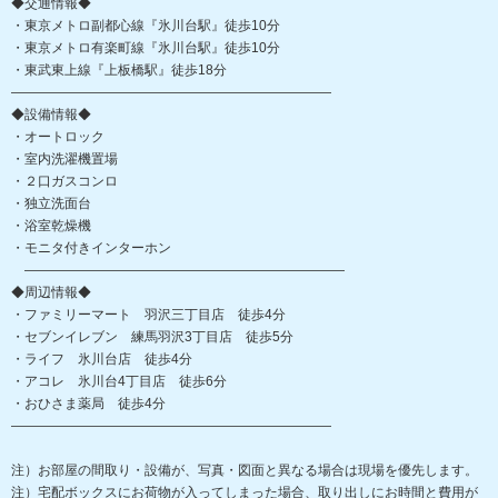
◆交通情報◆
・東京メトロ副都心線『氷川台駅』徒歩10分
・東京メトロ有楽町線『氷川台駅』徒歩10分
・東武東上線『上板橋駅』徒歩18分
――――――――――――――――――――――――
◆設備情報◆
・オートロック
・室内洗濯機置場
・２口ガスコンロ
・独立洗面台
・浴室乾燥機
・モニタ付きインターホン
――――――――――――――――――――――――
◆周辺情報◆
・ファミリーマート 羽沢三丁目店 徒歩4分
・セブンイレブン 練馬羽沢3丁目店 徒歩5分
・ライフ 氷川台店 徒歩4分
・アコレ 氷川台4丁目店 徒歩6分
・おひさま薬局 徒歩4分
――――――――――――――――――――――――
注）お部屋の間取り・設備が、写真・図面と異なる場合は現場を優先します。
注）宅配ボックスにお荷物が入ってしまった場合、取り出しにお時間と費用が