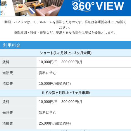
動画・パノラマは、モデルルームを撮影したものです。詳細は各運営会社にご確認く
ださい。
※
間取図・設備・眺望など、現況と異なる場合は現状を優先とします。
利用料金
ショート
(1ヶ月以上～3ヶ月未満)
賃料
10,000円/日 300,000円/月
光熱費
賃料に含む
清掃費
15,000円/回(契約時)
ミドル
(3ヶ月以上～7ヶ月未満)
賃料
10,000円/日 300,000円/月
光熱費
賃料に含む
清掃費
25,000円/回(契約時)