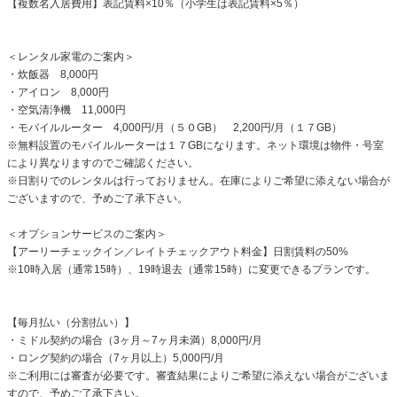
【複数名入居費用】表記賃料×10％（小学生は表記賃料×5％）
＜レンタル家電のご案内＞
・炊飯器 8,000円
・アイロン 8,000円
・空気清浄機 11,000円
・モバイルルーター 4,000円/月（５０GB） 2,200円/月（１７GB）
※無料設置のモバイルルーターは１７GBになります。ネット環境は物件・号室
により異なりますのでご確認ください。
※日割りでのレンタルは行っておりません。在庫によりご希望に添えない場合が
ございますので、予めご了承下さい。
＜オプションサービスのご案内＞
【アーリーチェックイン／レイトチェックアウト料金】日割賃料の50%
※10時入居（通常15時）、19時退去（通常15時）に変更できるプランです。
【毎月払い（分割払い）】
・ミドル契約の場合（3ヶ月～7ヶ月未満）8,000円/月
・ロング契約の場合（7ヶ月以上）5,000円/月
※ご利用には審査が必要です。審査結果によりご希望に添えない場合がございま
すので、予めご了承下さい。