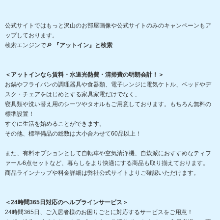
公式サイトではもっと沢山のお部屋画像や公式サイトのみのキャンペーンもア
ップしております。
検索エンジンで🔎
『アットイン』と検索
＜アットインなら賃料・水道光熱費・清掃費の明朗会計！＞
お鍋やフライパンの調理器具や食器類、電子レンジに電気ケトル、ベッドやデ
スク・チェアをはじめとする家具家電だけでなく、
寝具類や洗い替え用のシーツやタオルもご用意しております。もちろん無料の
標準設置！
すぐに生活を始めることができます。
その他、標準備品の総数は大小合わせて60品以上！
また、有料オプションとして自転車や空気清浄機、自炊派におすすめなティフ
ァール6点セットなど、暮らしをより快適にする商品も取り揃えております。
商品ラインナップや料金詳細は弊社公式サイトよりご確認いただけます。
＜24時間365日対応のヘルプラインサービス＞
24時間365日、ご入居者様のお困りごとに対応するサービスをご用意！