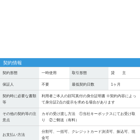
契約情報
契約形態
一時使用
取引形態
貸 主
保証人
不要
最低契約日数
1ヶ月
契約時に必要な書類
利用者ご本人の顔写真付の身分証明書 ※契約内容によっ
等
て身分証2点の提示を求める場合があります
その他の契約等の注
カギの受け渡し方法 ①当社キーボックスにてお受け取
意点
り ②ご郵送（有料）
分割可、一括可、クレジットカード決済可、振込可、現
お支払い方法
金可