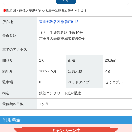
1
/
8
※
間取図・画像と現況が異なる場合は現況を優先とします。
所在地
東京都渋谷区神泉町9-12
ＪＲ山手線渋谷駅 徒歩10分
最寄り駅
京王井の頭線神泉駅 徒歩3分
車でのアクセス
間取り
1K
面積
23.8m²
築年月
2009年5月
定員人数
2名
駐車場
×
ベッドタイプ
セミダブル
構造
鉄筋コンクリート造/7階建
最低契約日数
1ヶ月
利用料金
キャンペーン中