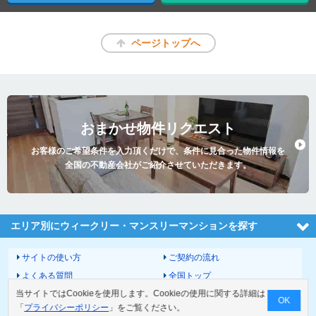
ページトップへ
おまかせ物件リクエスト
お客様のご希望条件を入力頂くだけで、条件に見合った物件情報を
全国の不動産会社がご紹介させていただきます。
エリア別にウィークリー・マンスリーマンションを探す
サイトの使い方
ご契約の流れ
よくある質問
全国トップ
当サイトではCookieを使用します。Cookieの使用に関する詳細は
サイトマップ
運営会社
OK
「
プライバシーポリシー
」をご覧ください。
お問い合わせ
個人情報の取扱いについて