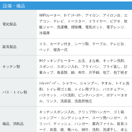
設備・備品
WIFIルーター、ｵｰﾌﾞﾝﾄｰｽﾀｰ、アイロン、アイロン台、エ
アコン、テレビ、トースター、ドライヤー、ビデオ、炊
電化製品
飯ジャー、洗濯機、掃除機、電気ポット、電子レンジ、
冷蔵庫
イス、カーテン付き、シーツ類、テーブル、テレビ台、
家具製品
ベッド、寝具一式
IHクッキングヒーター、お玉、まな板、キッチン洗剤、
キッチン類
スポンジ、スポンジ入れ、フライパン、フライ返し、計
量カップ、食器類、鍋、布巾、片手鍋、包丁、包丁研ぎ
ﾄｲﾚｯﾄﾍﾟｰﾊﾟｰ、シャワー、シャンプー、タオル、トイレ洗
剤、トイレ用ゴミ箱、トイレ用ブラシ、バスチェアー、
バス・トイレ類
バスマット、バス洗剤、ピンチハンガー、ボディータオ
ル、リンス、洗面器、洗面所独立
キッチンスポンジ入れ、クリップ付ハンガー、ゴミ箱、
シャンプー・コンディショナー、スーツ用ハンガー、ス
備品、消耗品
リッパ、ティッシュ、ハンガー、案内ファイル、延長コ
ード、灰皿、鏡、靴べら、雑巾、洗剤、洗濯干し、卓上