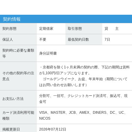
契約情報
契約形態
定期借家
取引形態
貸 主
保証人
不要
最低契約日数
7日
契約時に必要な書類
身分証明書
等
・京都府を除く1ヶ月未満の契約の際、下記の期間は賃料
その他の契約等の注
が1,100円/日アップになります。
意点
ゴールデンウイーク、お盆、年末年始（期間について
はお問い合わせお願いします）
分割可、一括可、クレジットカード決済可、振込可、現
お支払い方法
金可
カード決済利用可能
VISA、MASTER、JCB、AMEX、DINERS、DC、UC、
種類
NICOS
掲載更新日
2026年07月12日