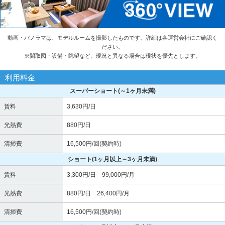
動画・パノラマは、モデルルームを撮影したものです。詳細は各運営会社にご確認く
ださい。
※
間取図・設備・眺望など、現況と異なる場合は現状を優先とします。
利用料金
スーパーショート
(～1ヶ月未満)
賃料
3,630円/日
光熱費
880円/日
清掃費
16,500円/回(契約時)
ショート
(1ヶ月以上～3ヶ月未満)
賃料
3,300円/日 99,000円/月
光熱費
880円/日 26,400円/月
清掃費
16,500円/回(契約時)