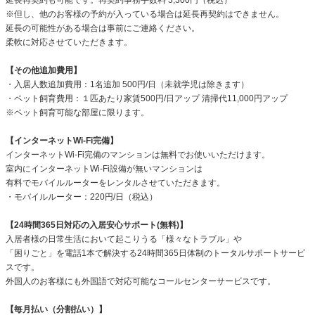
※但し、他のお客様の予約が入っている場合は延長再契約はできません。
延長の可能性がある場合は事前にご連絡ください。
柔軟に対応させていただきます。
【その他追加費用】
・入居人数追加費用：1名追加 500円/日（未就学児は除きます）
・ペット飼育費用：１匹あたり家賃500円/日アップ 清掃代11,000円アップ
※ペット飼育可能な部屋に限ります。
【インターネットWi-Fi完備】
インターネットWi-Fi完備のマンションは無料でお使いいただけます。
室内にインターネットWi-Fi設備が無いマンションは
有料でモバイルルーターをレンタルさせていただきます。
・モバイルルーター：220円/日（税込）
【24時間365日対応の入居安心サポート(無料)】
入居者様の日常生活において起こりうる「様々なトラブル」や
「困りごと」を電話1本で解決する24時間365日体制のトータルサポートサービ
スです。
外国人のお客様にも外国語で対応可能なコールセンターサービスです。
【毎月払い（分割払い）】