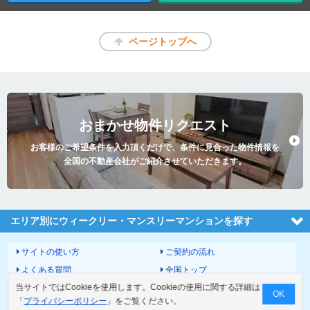
ページトップへ
おまかせ物件リクエスト
お客様のご希望条件を入力頂くだけで、条件に見合った物件情報を
全国の不動産会社がご紹介させていただきます。
エリア別にウィークリー・マンスリーマンションを探す
サイトの使い方
ご契約の流れ
よくある質問
全国トップ
当サイトではCookieを使用します。Cookieの使用に関する詳細は
サイトマップ
運営会社
OK
「
プライバシーポリシー
」をご覧ください。
お問い合わせ
個人情報の取扱いについて