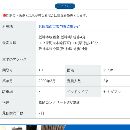
1
/
7
※
間取図・画像と現況が異なる場合は現況を優先とします。
所在地
兵庫県西宮市与古道町3-24
阪神本線西宮(阪神)駅 徒歩4分
最寄り駅
ＪＲ東海道本線西宮(ＪＲ)駅 徒歩10分
阪神本線今津(阪神)駅 徒歩14分
車でのアクセス
間取り
1R
面積
25.5m²
築年月
2009年3月
定員人数
2名
駐車場
×
ベッドタイプ
セミダブル
構造
鉄筋コンクリート造/7階建
最低契約日数
7日