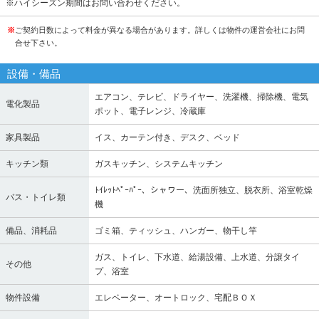
※ハイシーズン期間はお問い合わせください。
※
ご契約日数によって料金が異なる場合があります。詳しくは物件の運営会社にお問
合せ下さい。
設備・備品
エアコン、テレビ、ドライヤー、洗濯機、掃除機、電気
電化製品
ポット、電子レンジ、冷蔵庫
家具製品
イス、カーテン付き、デスク、ベッド
キッチン類
ガスキッチン、システムキッチン
ﾄｲﾚｯﾄﾍﾟｰﾊﾟｰ、シャワー、洗面所独立、脱衣所、浴室乾燥
バス・トイレ類
機
備品、消耗品
ゴミ箱、ティッシュ、ハンガー、物干し竿
ガス、トイレ、下水道、給湯設備、上水道、分譲タイ
その他
プ、浴室
物件設備
エレベーター、オートロック、宅配ＢＯＸ