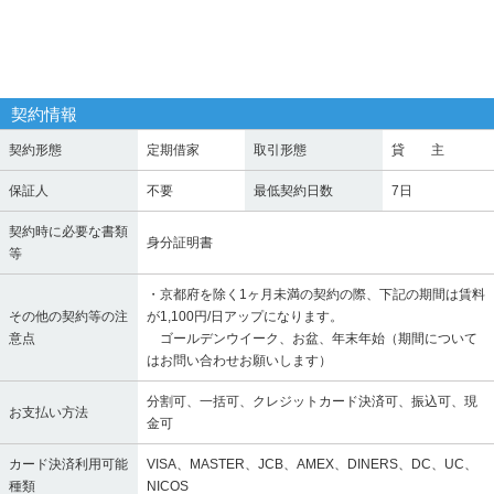
契約情報
契約形態
定期借家
取引形態
貸 主
保証人
不要
最低契約日数
7日
契約時に必要な書類
身分証明書
等
・京都府を除く1ヶ月未満の契約の際、下記の期間は賃料
その他の契約等の注
が1,100円/日アップになります。
意点
ゴールデンウイーク、お盆、年末年始（期間について
はお問い合わせお願いします）
分割可、一括可、クレジットカード決済可、振込可、現
お支払い方法
金可
カード決済利用可能
VISA、MASTER、JCB、AMEX、DINERS、DC、UC、
種類
NICOS