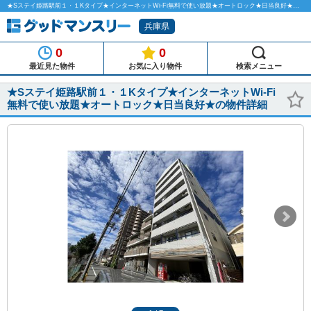
★Sステイ姫路駅前１・１Kタイプ★インターネットWi-Fi無料で使い放題★オートロック★日当良好★のマンスリーマンション物件詳細「グッドマンスリー」
兵庫県
0
0
最近見た物件
お気に入り物件
検索メニュー
★Sステイ姫路駅前１・１Kタイプ★インターネットWi-Fi
無料で使い放題★オートロック★日当良好★の物件詳細