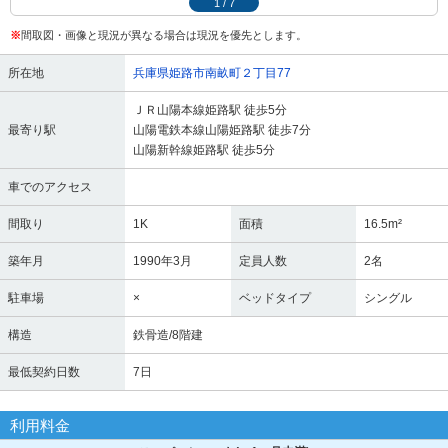
1
/
7
※
間取図・画像と現況が異なる場合は現況を優先とします。
所在地
兵庫県姫路市南畝町２丁目77
ＪＲ山陽本線姫路駅 徒歩5分
最寄り駅
山陽電鉄本線山陽姫路駅 徒歩7分
山陽新幹線姫路駅 徒歩5分
車でのアクセス
間取り
1K
面積
16.5m²
築年月
1990年3月
定員人数
2名
駐車場
×
ベッドタイプ
シングル
構造
鉄骨造/8階建
最低契約日数
7日
利用料金