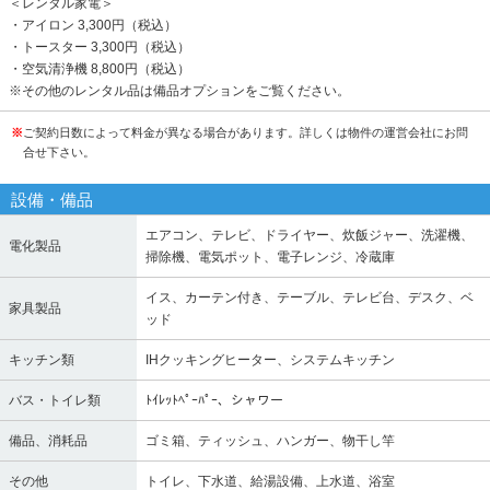
＜レンタル家電＞
・アイロン 3,300円（税込）
・トースター 3,300円（税込）
・空気清浄機 8,800円（税込）
※その他のレンタル品は備品オプションをご覧ください。
※
ご契約日数によって料金が異なる場合があります。詳しくは物件の運営会社にお問
合せ下さい。
設備・備品
エアコン、テレビ、ドライヤー、炊飯ジャー、洗濯機、
電化製品
掃除機、電気ポット、電子レンジ、冷蔵庫
イス、カーテン付き、テーブル、テレビ台、デスク、ベ
家具製品
ッド
キッチン類
IHクッキングヒーター、システムキッチン
バス・トイレ類
ﾄｲﾚｯﾄﾍﾟｰﾊﾟｰ、シャワー
備品、消耗品
ゴミ箱、ティッシュ、ハンガー、物干し竿
その他
トイレ、下水道、給湯設備、上水道、浴室