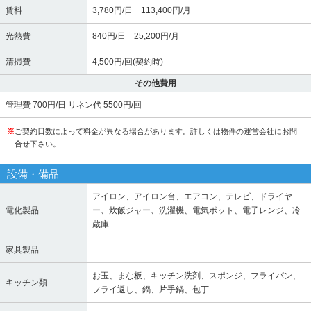
賃料
3,780円/日 113,400円/月
光熱費
840円/日 25,200円/月
清掃費
4,500円/回(契約時)
その他費用
管理費 700円/日 リネン代 5500円/回
※
ご契約日数によって料金が異なる場合があります。詳しくは物件の運営会社にお問
合せ下さい。
設備・備品
アイロン、アイロン台、エアコン、テレビ、ドライヤ
電化製品
ー、炊飯ジャー、洗濯機、電気ポット、電子レンジ、冷
蔵庫
家具製品
お玉、まな板、キッチン洗剤、スポンジ、フライパン、
キッチン類
フライ返し、鍋、片手鍋、包丁