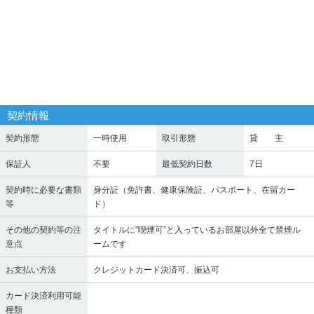
契約情報
契約形態
一時使用
取引形態
貸 主
保証人
不要
最低契約日数
7日
契約時に必要な書類
身分証（免許書、健康保険証、パスポート、在留カー
等
ド）
その他の契約等の注
タイトルに”喫煙可”と入っているお部屋以外全て禁煙ル
意点
ームです
お支払い方法
クレジットカード決済可、振込可
カード決済利用可能
種類