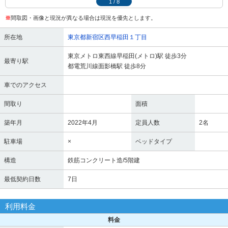
1
/
8
※
間取図・画像と現況が異なる場合は現況を優先とします。
所在地
東京都新宿区西早稲田１丁目
東京メトロ東西線早稲田(メトロ)駅 徒歩3分
最寄り駅
都電荒川線面影橋駅 徒歩8分
車でのアクセス
間取り
面積
築年月
2022年4月
定員人数
2名
駐車場
×
ベッドタイプ
構造
鉄筋コンクリート造/5階建
最低契約日数
7日
利用料金
料金