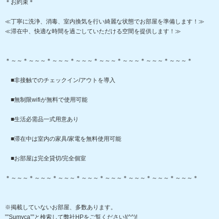
＊お約束＊
≪丁寧に洗浄、消毒、室内換気を行い綺麗な状態でお部屋を準備します！≫
≪滞在中、快適な時間を過ごしていただける空間を提供します！≫
＊～～＊～～～＊～～～＊～～～＊～～～＊～～～＊～～～＊～～～＊
■非接触でのチェックイン/アウトを導入
■無制限wifiが無料で使用可能
■生活必需品一式用意あり
■滞在中は室内の家具/家電を無料使用可能
■お部屋は完全貸切/完全個室
＊～～～＊～～～＊～～～＊～～～＊～～～＊～～～＊～～～＊～～～＊
※掲載していないお部屋、多数あります。
””Sumyca””と検索して弊社HPをご覧ください!(^^)!