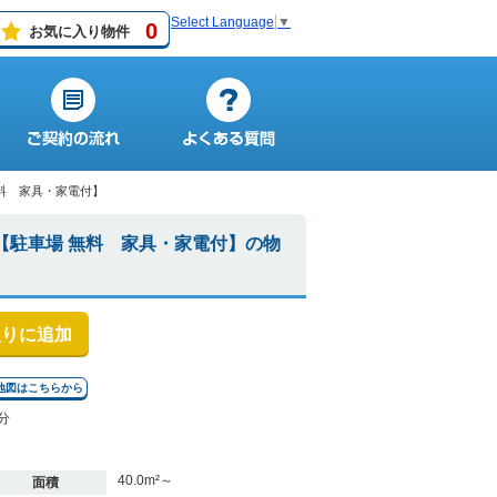
Select Language
▼
0
お気に入り物件
料 家具・家電付】
【駐車場 無料 家具・家電付】の物
入りに追加
地図はこちらから
分
40.0m²～
面積