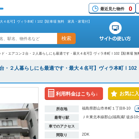
0
最近見た物件
４名可】ヴィラ本町Ⅰ102【駐車場 無料 家具・家電付】
検索
ッド・エアコン２台・２人暮らしにも最適です・最大４名可】ヴィラ本町Ⅰ102【駐車場 無
台・２人暮らしにも最適です・最大４名可】ヴィラ本町Ⅰ102
お気に
利用料金はこちら↓
福島県郡山市本町１丁目8-10
所在地
↓
ＪＲ東北本線郡山(福島)駅 徒歩10
最寄り駅
車でのアクセス
2DK
間取り