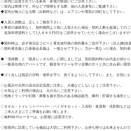
◇室内に設置されている家具・家電の取扱いにご注意下さい。
◇室内は禁煙です。外などで喫煙をする際、他の入居者等にご配慮下さい。
◆室内が無人になる際（出勤時など）は、エアコンや電気の消灯をして下さい。
◆入居人員数は、正しくご報告下さい。
※事前の連絡等なく、契約期間より前に入室された場合・契約人数を超過してのご
追加利用賃料として1人８８０円/日をご請求させていただく場合がございますの
◆契約時は、必ず身分証コピーと署名捺印後の契約書をご送付下さい（法人[株]名
◇契約者名義と口座振込名義は、一致させて下さい。万が一異なった場合、契約者
◆「清掃費」と「寝具レンタル代」に関しましては、初回契約時のみ代金が掛かり
◇一般居住用のアパートです。騒音等マナーを守り近隣の方々と共に住み易い環境
◆ゴミ出しは指定の日時・場所を守り、捨てるようにして下さい。また、分別にも
◇お風呂や台所の温水設定温度に注意し、火傷などしないようご注意下さい。
◇火気などご利用の場合は、火の元にご注意下さい。
◇危険ドラッグや幻聴・興奮を催す恐れのある物品販売、陳列・貯蔵する場所とし
◇タオル・トイレットペーパー・ハミガキセット・入浴剤・食器類・洗剤類などは
ご本人さまにてご準備をお願い致します。
◇無料Wi-Fiルーターは、お部屋に設置済です。
◇部屋内に設置している備品は大切にご利用下さい。お持ち帰りは出来ませんので