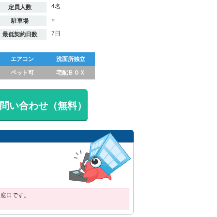
4名
定員人数
○
駐車場
7日
最低契約日数
エアコン
洗面所独立
ペット可
宅配ＢＯＸ
問い合わせ（無料）
用窓口です。