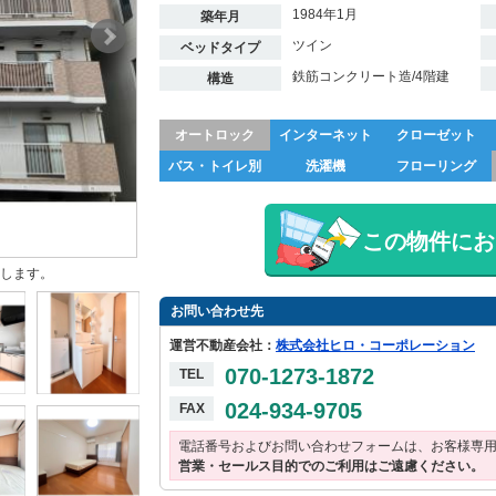
1984年1月
築年月
ツイン
ベッドタイプ
鉄筋コンクリート造/4階建
構造
オートロック
インターネット
クローゼット
バス・トイレ別
洗濯機
フローリング
この物件にお
します。
お問い合わせ先
運営不動産会社：
株式会社ヒロ・コーポレーション
070-1273-1872
TEL
024-934-9705
FAX
電話番号およびお問い合わせフォームは、お客様専
営業・セールス目的でのご利用はご遠慮ください。