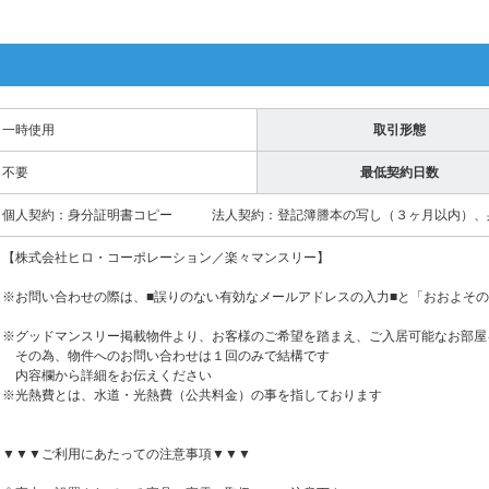
一時使用
取引形態
不要
最低契約日数
個人契約：身分証明書コピー 法人契約：登記簿謄本の写し（３ヶ月以内）、
【株式会社ヒロ・コーポレーション／楽々マンスリー】
※お問い合わせの際は、■誤りのない有効なメールアドレスの入力■と「おおよそ
※グッドマンスリー掲載物件より、お客様のご希望を踏まえ、ご入居可能なお部屋
その為、物件へのお問い合わせは１回のみで結構です
内容欄から詳細をお伝えください
※光熱費とは、水道・光熱費（公共料金）の事を指しております
▼▼▼ご利用にあたっての注意事項▼▼▼