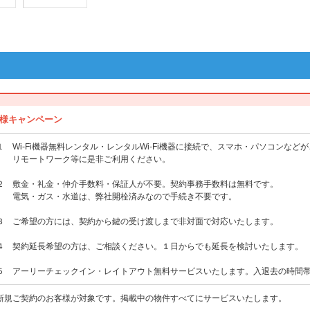
様キャンペーン
１ Wi-Fi機器無料レンタル・レンタルWi-Fi機器に接続で、スマホ・パソコンなど
リモートワーク等に是非ご利用ください。
２ 敷金・礼金・仲介手数料・保証人が不要。契約事務手数料は無料です。
電気・ガス・水道は、弊社開栓済みなので手続き不要です。
３ ご希望の方には、契約から鍵の受け渡しまで非対面で対応いたします。
４ 契約延長希望の方は、ご相談ください。１日からでも延長を検討いたします。
５ アーリーチェックイン・レイトアウト無料サービスいたします。入退去の時間
新規ご契約のお客様が対象です。掲載中の物件すべてにサービスいたします。