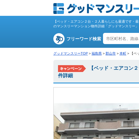
【ベッド・エアコン２台・２人暮らしにも最適です・最大
のマンスリーマンション物件詳細「グッドマンスリー」
フリーワード検索
グッドマンスリーTOP
>
福島県
>
郡山市
>
本町
>
【ベ
【ベッド・エアコン２
件詳細