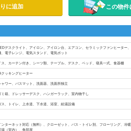
りに追加
この物件
LEDデスクライト、アイロン、アイロン台、エアコン、セラミックファンヒーター
機、電子レンジ、電気スタンド、電気ポット
イス、カーテン付き、シーツ類、テーブル、デスク、ベッド、寝具一式、食器棚
IHクッキングヒーター
シャワー、バスマット、洗面器、洗面所独立
ゴミ箱、ドレッサーデスク、ハンガーラック、室内物干し
ガス、トイレ、上水道、下水道、浴室、給湯設備
インターネット対応（無料）、クローゼット、バス・トイレ別、フローリング、冷暖
置場（室内）、角部屋