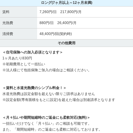
ロング
(7ヶ月以上～12ヶ月未満)
賃料
7,260円/日 217,800円/月
光熱費
880円/日 26,400円/月
清掃費
48,400円/回(契約時)
その他費用
＜住宅保険への加入必須となります＞
1ヶ月あたり830円
※初期費用として一括払い
※法人様にて包括保険ご加入の場合はご相談ください。
＜賃料と水道光熱費のシンプル料金！＞
水道光熱費は設定金額を超えない限りご請求はありません
※設定金額(専有面積をもとに設定)を超えた場合は別途請求となります
＜月々払いや期間短縮時のご返金にも柔軟対応(無料)＞
一括払いだけでなく「月々払い」のご相談も可能です。
また、「期間短縮時」のご返金にも柔軟に対応しております。