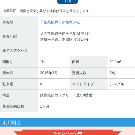
1
/
8
※
間取図・画像と現況が異なる場合は現況を優先とします。
所在地
千葉県松戸市小根本54-1
ＪＲ常磐線快速松戸駅 徒歩7分
最寄り駅
京成松戸線上本郷駅 徒歩14分
車でのアクセス
間取り
1K
面積
21.1m²
築年月
2016年3月
定員人数
2名
駐車場
×
ベッドタイプ
シングル
構造
鉄骨鉄筋コンクリート造/10階建
最低契約日数
1ヶ月
利用料金
キャンペーン中