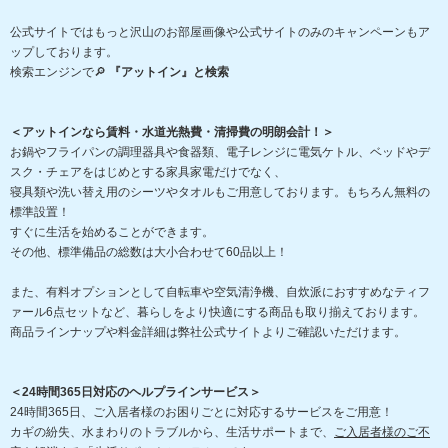
公式サイトではもっと沢山のお部屋画像や公式サイトのみのキャンペーンもア
ップしております。
検索エンジンで🔎
『アットイン』と検索
＜アットインなら賃料・水道光熱費・清掃費の明朗会計！＞
お鍋やフライパンの調理器具や食器類、電子レンジに電気ケトル、ベッドやデ
スク・チェアをはじめとする家具家電だけでなく、
寝具類や洗い替え用のシーツやタオルもご用意しております。もちろん無料の
標準設置！
すぐに生活を始めることができます。
その他、標準備品の総数は大小合わせて60品以上！
また、有料オプションとして自転車や空気清浄機、自炊派におすすめなティフ
ァール6点セットなど、暮らしをより快適にする商品も取り揃えております。
商品ラインナップや料金詳細は弊社公式サイトよりご確認いただけます。
＜24時間365日対応のヘルプラインサービス＞
24時間365日、ご入居者様のお困りごとに対応するサービスをご用意！
カギの紛失、水まわりのトラブルから、生活サポートまで、
ご入居者様のご不