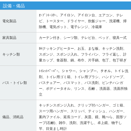
設備・備品
ｵｰﾌﾞﾝﾄｰｽﾀｰ、アイロン、アイロン台、エアコン、テレ
電化製品
ビ、トースター、ドライヤー、炊飯ジャー、洗濯機、掃
除機、電気ポット、電子レンジ、冷蔵庫
家具製品
カーテン付き、シーツ類、テレビ台、ベッド、寝具一式
IHクッキングヒーター、お玉、まな板、キッチン洗剤、
キッチン類
スポンジ、スポンジ入れ、フライパン、フライ返し、計
量カップ、食器類、鍋、布巾、片手鍋、包丁、包丁研ぎ
ﾄｲﾚｯﾄﾍﾟｰﾊﾟｰ、シャワー、シャンプー、タオル、トイレ洗
剤、トイレ用ゴミ箱、トイレ用ブラシ、ハンドソープ、
バス・トイレ類
バスチェアー、バスマット、バス洗剤、ピンチハンガ
ー、ボディータオル、リンス、石鹸 、洗面器、洗面所独
立
キッチンスポンジ入れ、クリップ付ハンガー、ゴミ箱、
スーツ用ハンガー、スリッパ、ティッシュ、ハンガー、
備品、消耗品
案内ファイル、延長コード、灰皿、鏡、靴べら、固形ソ
ープ(石鹸)、雑巾、洗剤、洗濯干し、卓上鏡、物干し
竿、目覚まし時計