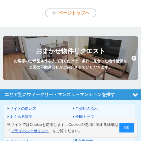
ページトップへ
おまかせ物件リクエスト
お客様のご希望条件を入力頂くだけで、条件に見合った物件情報を
全国の不動産会社がご紹介させていただきます。
エリア別にウィークリー・マンスリーマンションを探す
サイトの使い方
ご契約の流れ
よくある質問
全国トップ
当サイトではCookieを使用します。Cookieの使用に関する詳細は
サイトマップ
運営会社
OK
「
プライバシーポリシー
」をご覧ください。
お問い合わせ
個人情報の取扱いについて