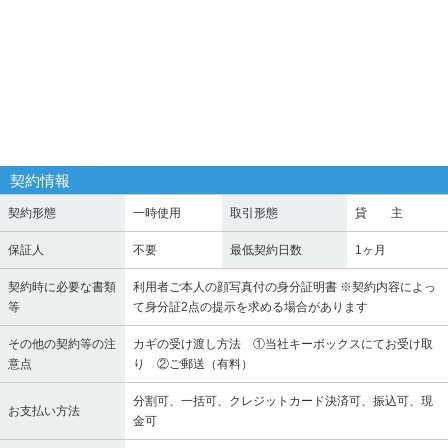
契約情報
契約形態
一時使用
取引形態
貸 主
保証人
不要
最低契約日数
1ヶ月
契約時に必要な書類
利用者ご本人の顔写真付の身分証明書 ※契約内容によっ
等
て身分証2点の提示を求める場合があります
その他の契約等の注
カギの受け渡し方法 ①当社キーボックスにてお受け取
意点
り ②ご郵送（有料）
分割可、一括可、クレジットカード決済可、振込可、現
お支払い方法
金可