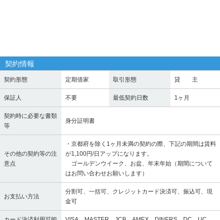
契約情報
契約形態
定期借家
取引形態
貸 主
保証人
不要
最低契約日数
1ヶ月
契約時に必要な書類
身分証明書
等
・京都府を除く1ヶ月未満の契約の際、下記の期間は賃料
その他の契約等の注
が1,100円/日アップになります。
意点
ゴールデンウイーク、お盆、年末年始（期間について
はお問い合わせお願いします）
分割可、一括可、クレジットカード決済可、振込可、現
お支払い方法
金可
カード決済利用可能
VISA、MASTER、JCB、AMEX、DINERS、DC、UC、