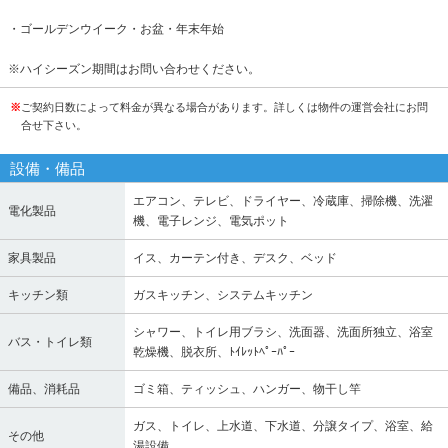
・ゴールデンウイーク・お盆・年末年始
※ハイシーズン期間はお問い合わせください。
※
ご契約日数によって料金が異なる場合があります。詳しくは物件の運営会社にお問
合せ下さい。
設備・備品
エアコン、テレビ、ドライヤー、冷蔵庫、掃除機、洗濯
電化製品
機、電子レンジ、電気ポット
家具製品
イス、カーテン付き、デスク、ベッド
キッチン類
ガスキッチン、システムキッチン
シャワー、トイレ用ブラシ、洗面器、洗面所独立、浴室
バス・トイレ類
乾燥機、脱衣所、ﾄｲﾚｯﾄﾍﾟｰﾊﾟｰ
備品、消耗品
ゴミ箱、ティッシュ、ハンガー、物干し竿
ガス、トイレ、上水道、下水道、分譲タイプ、浴室、給
その他
湯設備