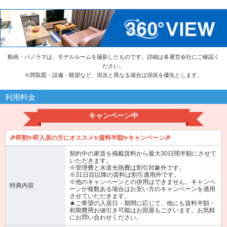
動画・パノラマは、モデルルームを撮影したものです。詳細は各運営会社にご確認く
ださい。
※
間取図・設備・眺望など、現況と異なる場合は現状を優先とします。
利用料金
キャンペーン中
🎉即割✨即入居の方にオススメ✨賃料半額✨キャンペーン🎉
契約中の家賃を掲載賃料から最大30日間半額にさせて
いただきます。
※管理費と水道光熱費は割引対象外です。
※31日目以降の賃料は割引適用外です。
※他のキャンペーンとの併用はできません。キャンペ
特典内容
ーンが複数ある場合はお安い方のキャンペーンを適用
させていただきます。
★ご希望の入居日・期間に応じて、他にも賃料半額・
初期費用お値引き可能はお部屋もございます。お気軽
にお問い合わせください。