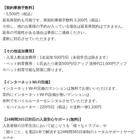
【契約事務手数料】
・5,500円（税込）
延長再契約も可能です。再契約事務手数料 3,300円（税込）
※但し、他のお客様の予約が入っている場合は延長再契約はできません。
延長の可能性がある場合は事前にご連絡ください。
柔軟に対応させていただきます。
【その他追加費用】
・入居人数追加費用：1名追加 500円/日（未就学児は除きます）
・ペット飼育費用：１匹あたり家賃500円/日アップ 清掃代11,000円アップ
※ペット飼育可能な部屋に限ります。
【インターネットWi-Fi完備】
インターネットWi-Fi完備のマンションは無料でお使いいただけます。
室内にインターネットWi-Fi設備が無いマンションは
有料でモバイルルーターをレンタルさせていただきます。
・モバイルルーター：220円/日（税込）※送料一律1,100円
【24時間365日対応の入居安心サポート(無料)】
入居者様の日常生活において起こりうる「様々なトラブル」や
「困りごと」を電話1本で解決する24時間365日体制のトータルサポートサービ
スです。