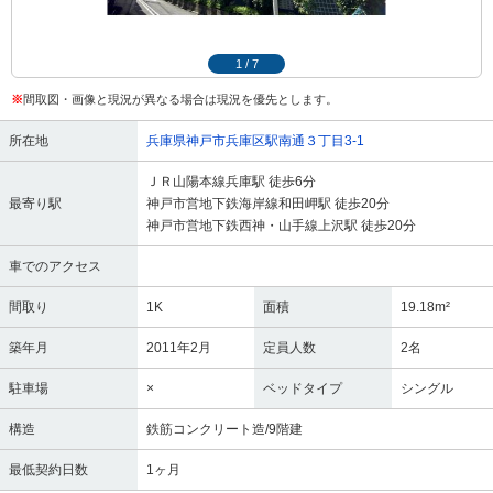
1
/
7
※
間取図・画像と現況が異なる場合は現況を優先とします。
所在地
兵庫県神戸市兵庫区駅南通３丁目3-1
ＪＲ山陽本線兵庫駅 徒歩6分
最寄り駅
神戸市営地下鉄海岸線和田岬駅 徒歩20分
神戸市営地下鉄西神・山手線上沢駅 徒歩20分
車でのアクセス
間取り
1K
面積
19.18m²
築年月
2011年2月
定員人数
2名
駐車場
×
ベッドタイプ
シングル
構造
鉄筋コンクリート造/9階建
最低契約日数
1ヶ月