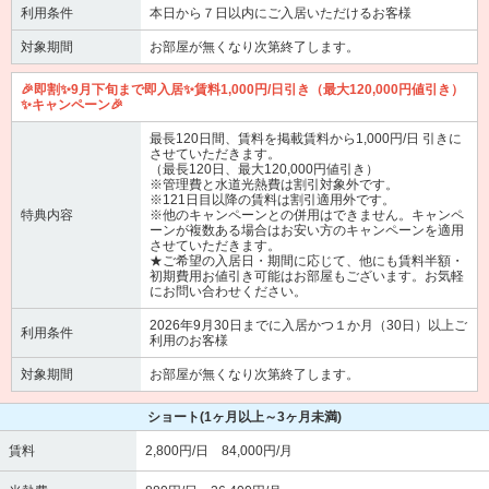
利用条件
本日から７日以内にご入居いただけるお客様
対象期間
お部屋が無くなり次第終了します。
🎉即割✨9月下旬まで即入居✨賃料1,000円/日引き（最大120,000円値引き）
✨キャンペーン🎉
最長120日間、賃料を掲載賃料から1,000円/日 引きに
させていただきます。
（最長120日、最大120,000円値引き）
※管理費と水道光熱費は割引対象外です。
※121日目以降の賃料は割引適用外です。
特典内容
※他のキャンペーンとの併用はできません。キャンペ
ーンが複数ある場合はお安い方のキャンペーンを適用
させていただきます。
★ご希望の入居日・期間に応じて、他にも賃料半額・
初期費用お値引き可能はお部屋もございます。お気軽
にお問い合わせください。
2026年9月30日までに入居かつ１か月（30日）以上ご
利用条件
利用のお客様
対象期間
お部屋が無くなり次第終了します。
ショート
(1ヶ月以上～3ヶ月未満)
賃料
2,800円/日 84,000円/月