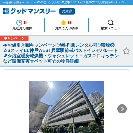
📣お値引き🈹キャンペーン✨Wi-Fi🛜レンタル可✨禁煙🚭☆SステイEL神戸WEST兵庫駅前🛁バストイレセパレート🚽☆浴室暖房乾燥機・ウォシュレット・ガス２口キッチンなど設備充実☆ペット可☆のマンスリーマンション物件詳細「グッドマンスリー」
兵庫県
0
0
最近見た物件
お気に入り物件
検索メニュー
キャンペーン
📣お値引き🈹キャンペーン✨Wi-Fi🛜レンタル可✨禁煙🚭
☆SステイEL神戸WEST兵庫駅前🛁バストイレセパレート
🚽☆浴室暖房乾燥機・ウォシュレット・ガス２口キッチン
など設備充実☆ペット可☆の物件詳細