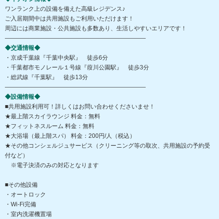
ワンランク上の設備を備えた高級レジデンス♪
ご入居期間中は共用施設もご利用いただけます！
周辺には商業施設・公共施設も多数あり、生活しやすいエリアです！
――――――――――――――――――――――――
◆交通情報◆
・京成千葉線『千葉中央駅』 徒歩6分
・千葉都市モノレール１号線『葭川公園駅』 徒歩3分
・総武線『千葉駅』 徒歩13分
――――――――――――――――――――――――
◆設備情報◆
■共用施設利用可！詳しくはお問い合わせくださいませ！
★最上階スカイラウンジ 料金：無料
★フィットネスルーム 料金：無料
★大浴場（最上階スパ） 料金：200円/人（税込）
★その他コンシェルジュサービス（クリーニング等の取次、共用施設の予約受
付など）
※電子決済のみの対応となります
■その他設備
・オートロック
・Wi-Fi完備
・室内洗濯機置場