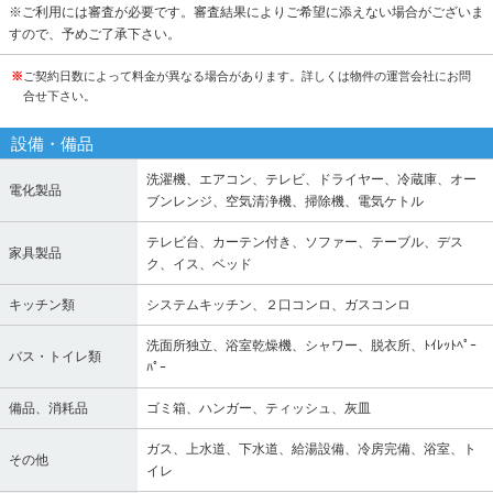
※ご利用には審査が必要です。審査結果によりご希望に添えない場合がございま
すので、予めご了承下さい。
※
ご契約日数によって料金が異なる場合があります。詳しくは物件の運営会社にお問
合せ下さい。
設備・備品
洗濯機、エアコン、テレビ、ドライヤー、冷蔵庫、オー
電化製品
ブンレンジ、空気清浄機、掃除機、電気ケトル
テレビ台、カーテン付き、ソファー、テーブル、デス
家具製品
ク、イス、ベッド
キッチン類
システムキッチン、２口コンロ、ガスコンロ
洗面所独立、浴室乾燥機、シャワー、脱衣所、ﾄｲﾚｯﾄﾍﾟｰ
バス・トイレ類
ﾊﾟｰ
備品、消耗品
ゴミ箱、ハンガー、ティッシュ、灰皿
ガス、上水道、下水道、給湯設備、冷房完備、浴室、ト
その他
イレ