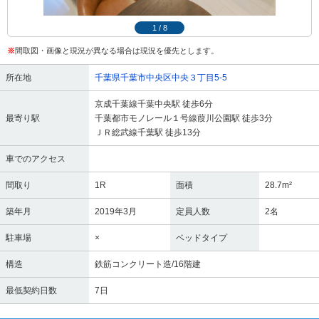
1
/
8
※
間取図・画像と現況が異なる場合は現況を優先とします。
所在地
千葉県千葉市中央区中央３丁目5-5
京成千葉線千葉中央駅 徒歩6分
最寄り駅
千葉都市モノレール１号線葭川公園駅 徒歩3分
ＪＲ総武線千葉駅 徒歩13分
車でのアクセス
間取り
1R
面積
28.7m²
築年月
2019年3月
定員人数
2名
駐車場
×
ベッドタイプ
構造
鉄筋コンクリート造/16階建
最低契約日数
7日