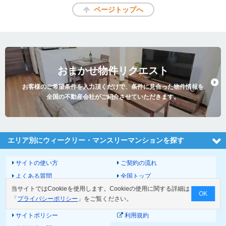
ページトップへ
おまかせ物件リクエスト
お客様のご希望条件を入力頂くだけで、条件に見合った物件情報を
全国の不動産会社がご紹介させていただきます。
エリア別にウィークリー・マンスリーマンションを探す
サイトの使い方
ご契約の流れ
よくある質問
全国トップ
当サイトではCookieを使用します。Cookieの使用に関する詳細は
サイトマップ
運営会社
OK
「
プライバシーポリシー
」をご覧ください。
お問い合わせ
個人情報の取扱いについて
サイトポリシー
利用規約