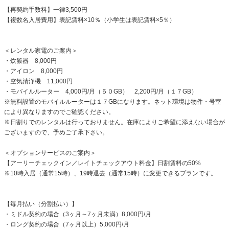
【再契約手数料】一律3,500円
【複数名入居費用】表記賃料×10％（小学生は表記賃料×5％）
＜レンタル家電のご案内＞
・炊飯器 8,000円
・アイロン 8,000円
・空気清浄機 11,000円
・モバイルルーター 4,000円/月（５０GB） 2,200円/月（１７GB）
※無料設置のモバイルルーターは１７GBになります。ネット環境は物件・号室
により異なりますのでご確認ください。
※日割りでのレンタルは行っておりません。在庫によりご希望に添えない場合が
ございますので、予めご了承下さい。
＜オプションサービスのご案内＞
【アーリーチェックイン／レイトチェックアウト料金】日割賃料の50%
※10時入居（通常15時）、19時退去（通常15時）に変更できるプランです。
【毎月払い（分割払い）】
・ミドル契約の場合（3ヶ月～7ヶ月未満）8,000円/月
・ロング契約の場合（7ヶ月以上）5,000円/月