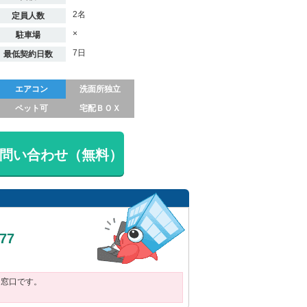
2名
定員人数
×
駐車場
7日
最低契約日数
エアコン
洗面所独立
ペット可
宅配ＢＯＸ
問い合わせ（無料）
377
用窓口です。