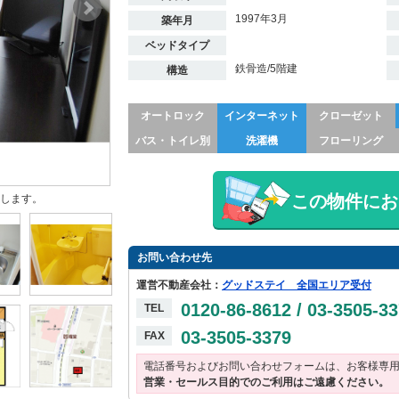
1997年3月
築年月
ベッドタイプ
鉄骨造/5階建
構造
オートロック
インターネット
クローゼット
バス・トイレ別
洗濯機
フローリング
この物件にお
します。
お問い合わせ先
運営不動産会社：
グッドステイ 全国エリア受付
0120-86-8612 / 03-3505-3
TEL
03-3505-3379
FAX
電話番号およびお問い合わせフォームは、お客様専
営業・セールス目的でのご利用はご遠慮ください。