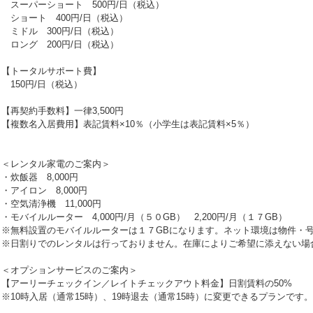
スーパーショート 500円/日（税込）
ショート 400円/日（税込）
ミドル 300円/日（税込）
ロング 200円/日（税込）
【トータルサポート費】
150円/日（税込）
【再契約手数料】一律3,500円
【複数名入居費用】表記賃料×10％（小学生は表記賃料×5％）
＜レンタル家電のご案内＞
・炊飯器 8,000円
・アイロン 8,000円
・空気清浄機 11,000円
・モバイルルーター 4,000円/月（５０GB） 2,200円/月（１７GB）
※無料設置のモバイルルーターは１７GBになります。ネット環境は物件・
※日割りでのレンタルは行っておりません。在庫によりご希望に添えない場
＜オプションサービスのご案内＞
【アーリーチェックイン／レイトチェックアウト料金】日割賃料の50%
※10時入居（通常15時）、19時退去（通常15時）に変更できるプランです。