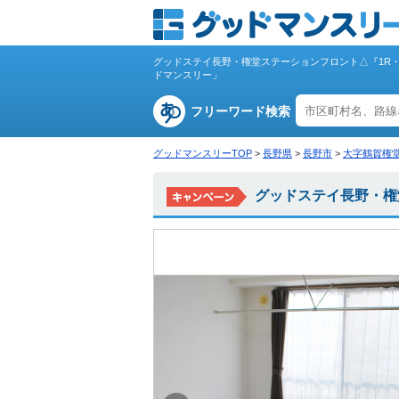
グッドステイ長野・権堂ステーションフロント△『1R
ドマンスリー」
フリーワード検索
グッドマンスリーTOP
>
長野県
>
長野市
>
大字鶴賀権
グッドステイ長野・権