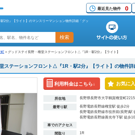
0
最近見た物件
・駅2分』【ライト】のマンスリーマンション物件詳細「グッ
検索
堂町
>
グッドステイ長野・権堂ステーションフロント△『1R・駅2分』【ライト】
堂ステーションフロント△『1R・駅2分』【ライト】の物件詳
お気に
利用料金はこちら↓
長野県長野市大字鶴賀権堂町2215
所在地
長野電鉄長野線権堂駅 徒歩2分
最寄り駅
長野電鉄長野線市役所前(長野)駅 
長野電鉄長野線善光寺下駅 徒歩1
車でのアクセス
1R
間取り