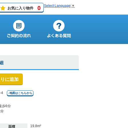
Select Language
▼
0
お気に入り物件
細
入りに追加
-4
↓地図はこちらから
徒歩6分
0分
19.8m²
面積