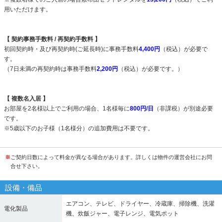
用いただけます。
【 契約事務手数料 / 再契約手数料 】
初回契約時・及び再契約時(ご延長時)に事務手数料
4,400円
（税込）が必要で
す。
（7日未満の再契約時は事務手数料
2,200円
（税込）が必要です。）
【 複数名入居 】
お部屋を2名様以上でご利用の場合、1名様毎に
800円/日
（非課税）が別途必要
です。
※5歳以下のお子様（1名様分）の追加費用は不要です。
※
ご契約日数によって料金が異なる場合があります。詳しくは物件の運営会社にお問
合せ下さい。
設備・備品
エアコン、テレビ、ドライヤー、冷蔵庫、掃除機、洗濯
電化製品
機、炊飯ジャー、電子レンジ、電気ポット