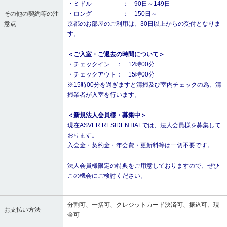
・ミドル ： 90日～149日
その他の契約等の注
・ロング ： 150日～
意点
京都のお部屋のご利用は、30日以上からの受付となりま
す。
＜ご入室・ご退去の時間について＞
・チェックイン ： 12時00分
・チェックアウト： 15時00分
※15時00分を過ぎますと清掃及び室内チェックの為、清
掃業者が入室を行います。
＜新規法人会員様・募集中＞
現在ASVER RESIDENTIALでは、法人会員様を募集して
おります。
入会金・契約金・年会費・更新料等は一切不要です。
法人会員様限定の特典をご用意しておりますので、ぜひ
この機会にご検討ください。
分割可、一括可、クレジットカード決済可、振込可、現
お支払い方法
金可