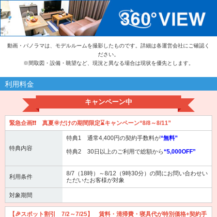
動画・パノラマは、モデルルームを撮影したものです。詳細は各運営会社にご確認く
ださい。
※
間取図・設備・眺望など、現況と異なる場合は現状を優先とします。
利用料金
キャンペーン中
緊急企画❗❗ 真夏🌞だけの期間限定⌛キャンペーン“8/8～8/11”
特典1 通常4,400円の契約手数料が
“無料”
特典内容
特典2 30日以上のご利用で総額から
“5,000OFF”
8/7（18時）～8/12（9時30分）の間にお問い合わせい
利用条件
ただいたお客様が対象
対象期間
【🎉スポット割引 7/2～7/25】 賃料・清掃費・寝具代が特別価格+契約手