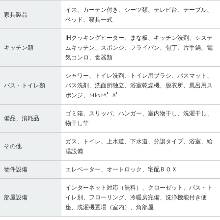
イス、カーテン付き、シーツ類、テレビ台、テーブル、
家具製品
ベッド、寝具一式
IHクッキングヒーター、まな板、キッチン洗剤、システ
キッチン類
ムキッチン、スポンジ、フライパン、包丁、片手鍋、電
気コンロ、食器類
シャワー、トイレ洗剤、トイレ用ブラシ、バスマット、
バス・トイレ類
バス洗剤、洗面所独立、浴室乾燥機、脱衣所、風呂用ス
ポンジ、ﾄｲﾚｯﾄﾍﾟｰﾊﾟｰ
ゴミ箱、スリッパ、ハンガー、室内物干し、洗濯干し、
備品、消耗品
物干し竿
ガス、トイレ、上水道、下水道、分譲タイプ、浴室、給
その他
湯設備
物件設備
エレベーター、オートロック、宅配ＢＯＸ
インターネット対応（無料）、クローゼット、バス・ト
部屋設備
イレ別、フローリング、冷暖房完備、洗浄機能付き便
座、洗濯機置場（室内）、角部屋