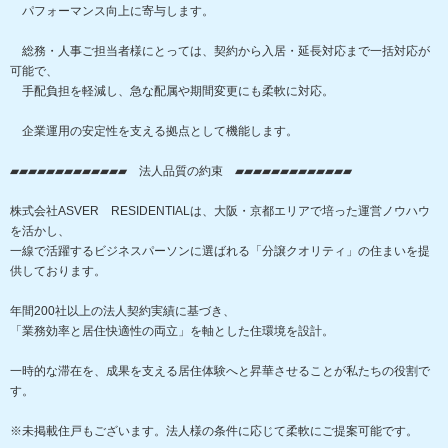
パフォーマンス向上に寄与します。
総務・人事ご担当者様にとっては、契約から入居・延長対応まで一括対応が
可能で、
手配負担を軽減し、急な配属や期間変更にも柔軟に対応。
企業運用の安定性を支える拠点として機能します。
▰▰▰▰▰▰▰▰▰▰▰▰▰ 法人品質の約束 ▰▰▰▰▰▰▰▰▰▰▰▰▰
株式会社ASVER RESIDENTIALは、大阪・京都エリアで培った運営ノウハウ
を活かし、
一線で活躍するビジネスパーソンに選ばれる「分譲クオリティ」の住まいを提
供しております。
年間200社以上の法人契約実績に基づき、
「業務効率と居住快適性の両立」を軸とした住環境を設計。
一時的な滞在を、成果を支える居住体験へと昇華させることが私たちの役割で
す。
※未掲載住戸もございます。法人様の条件に応じて柔軟にご提案可能です。