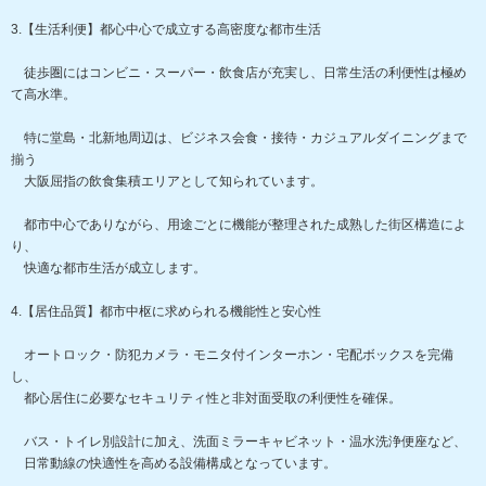
3.【生活利便】都心中心で成立する高密度な都市生活
徒歩圏にはコンビニ・スーパー・飲食店が充実し、日常生活の利便性は極め
て高水準。
特に堂島・北新地周辺は、ビジネス会食・接待・カジュアルダイニングまで
揃う
大阪屈指の飲食集積エリアとして知られています。
都市中心でありながら、用途ごとに機能が整理された成熟した街区構造によ
り、
快適な都市生活が成立します。
4.【居住品質】都市中枢に求められる機能性と安心性
オートロック・防犯カメラ・モニタ付インターホン・宅配ボックスを完備
し、
都心居住に必要なセキュリティ性と非対面受取の利便性を確保。
バス・トイレ別設計に加え、洗面ミラーキャビネット・温水洗浄便座など、
日常動線の快適性を高める設備構成となっています。