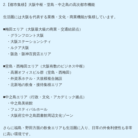
2.【都市集積】大阪中枢・堂島・中之島の高次都市機能
生活圏には大阪を代表する業務・文化・商業機能が集積しています。
■梅田エリア（大阪最大級の商業・交通結節点）
・グランフロント大阪
・大阪ステーションシティ
・ルクア大阪
・阪急・阪神百貨店エリア
■堂島・西梅田エリア（大阪有数のビジネス中枢）
・高層オフィスビル群（堂島・西梅田）
・外資系ホテル・大規模複合施設
・北新地の飲食・接待集積エリア
■中之島エリア（行政・文化・アカデミック拠点）
・中之島美術館
・フェスティバルホール
・大阪府立中之島図書館周辺文化ゾーン
さらに福島・野田方面の飲食エリアも生活圏に入り、日常の外食利便性も非常
に高い環境です。