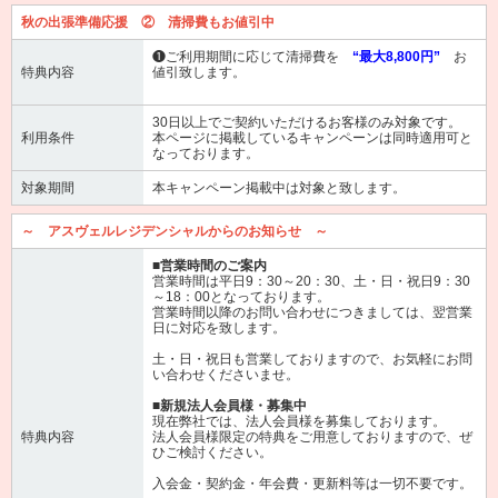
秋の出張準備応援 ② 清掃費もお値引中
❶ご利用期間に応じて清掃費を
“最大8,800円”
お
特典内容
値引致します。
30日以上でご契約いただけるお客様のみ対象です。
利用条件
本ページに掲載しているキャンペーンは同時適用可と
なっております。
対象期間
本キャンペーン掲載中は対象と致します。
～ アスヴェルレジデンシャルからのお知らせ ～
■営業時間のご案内
営業時間は平日9：30～20：30、土・日・祝日9：30
～18：00となっております。
営業時間以降のお問い合わせにつきましては、翌営業
日に対応を致します。
土・日・祝日も営業しておりますので、お気軽にお問
い合わせくださいませ。
■新規法人会員様・募集中
現在弊社では、法人会員様を募集しております。
特典内容
法人会員様限定の特典をご用意しておりますので、ぜ
ひご検討ください。
入会金・契約金・年会費・更新料等は一切不要です。