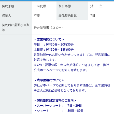
契約形態
一時使用
取引形態
貸 主
保証人
不要
最低契約日数
7日
契約時に必要な書類
身分証明書（コピー）
等
＜営業時間について＞
平日 ：9時30分～20時30分
土日祝：9時30分～18時00分
営業時間外のお問い合わせにつきましては、翌営業日に
対応を致します。
※GW・夏季休暇・年末年始休暇につきましては、弊社
公式ホームページでお知らせ致します。
＜表示価格について＞
弊社が本ページで公開しております価格は、全て消費税
を含んだ(税込)価格となっております。
＜契約期間設定賃料のご案内＞
・スーパーショート： 7日～29日
・ショート ： 30日～89日