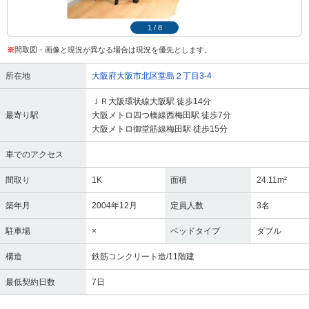
1
/
8
※
間取図・画像と現況が異なる場合は現況を優先とします。
所在地
大阪府大阪市北区堂島２丁目3-4
ＪＲ大阪環状線大阪駅 徒歩14分
最寄り駅
大阪メトロ四つ橋線西梅田駅 徒歩7分
大阪メトロ御堂筋線梅田駅 徒歩15分
車でのアクセス
間取り
1K
面積
24.11m²
築年月
2004年12月
定員人数
3名
駐車場
×
ベッドタイプ
ダブル
構造
鉄筋コンクリート造/11階建
最低契約日数
7日