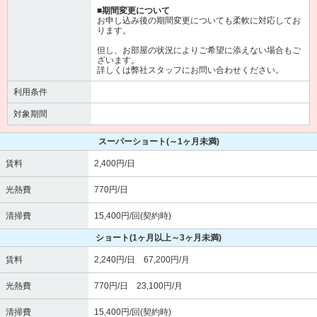
■期間変更について
お申し込み後の期間変更についても柔軟に対応してお
ります。
但し、お部屋の状況によりご希望に添えない場合もご
ざいます。
詳しくは弊社スタッフにお問い合わせください。
利用条件
対象期間
スーパーショート
(～1ヶ月未満)
賃料
2,400円/日
光熱費
770円/日
清掃費
15,400円/回(契約時)
ショート
(1ヶ月以上～3ヶ月未満)
賃料
2,240円/日 67,200円/月
光熱費
770円/日 23,100円/月
清掃費
15,400円/回(契約時)