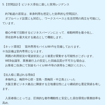
5.【空間設計】ビジネス滞在に適した実用レジデンス
約7帖超の居室は、単身利用を想定した効率的な空間設計。
ダブルベッド設置にも対応し、ワークスペースと生活空間の両立を可能にし
ています。
都心中枢で活動するビジネスパーソンにとって、移動時間を最小化し、
滞在効率を最大化する拠点として機能します。
【ネット環境】 室内専用モバイルWi-Fiを完備しております。
※当設備は室内専用となります。
周囲の利用状況や電波状況により速度が変動する可能性がございます。
WEB会議等、業務遂行上の安定した回線品質が不可欠な場合は、
お客様ご自身にて別途モバイルWi-Fi等の併用をご検討ください。
【法人様に選ばれる理由】
本物件は、梅田中心部・堂島・西梅田・中之島といった
大阪主要ビジネス拠点に隣接する立地優位性により継続的な選定実績を有し
ます。
入居者様にとっては、圧倒的な都市機動性と安定した居住環境が業務効率を
高め、