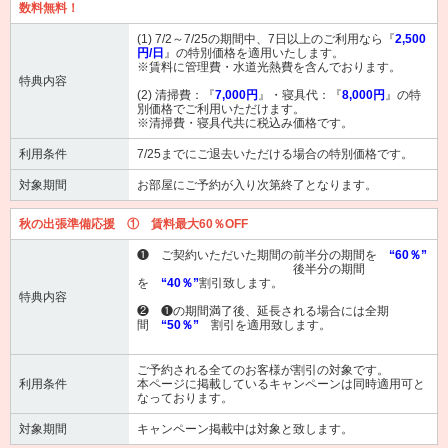
数料無料！
(1) 7/2～7/25の期間中、7日以上のご利用なら『
2,500
円/日
』の特別価格を適用いたします。
※賃料に管理費・水道光熱費を含んでおります。
特典内容
(2) 清掃費：『
7,000円
』・寝具代：『
8,000円
』の特
別価格でご利用いただけます。
※清掃費・寝具代共に税込み価格です。
利用条件
7/25までにご退去いただける場合の特別価格です。
対象期間
お部屋にご予約が入り次第終了となります。
秋の出張準備応援 ① 賃料最大60％OFF
❶ ご契約いただいた期間の前半分の期間を
“60％”
後半分の期間
を
“40％”
割引致します。
特典内容
❷ ❶の期間満了後、延長される場合には全期
間
“50％”
割引を適用致します。
ご予約される全てのお客様が割引の対象です。
利用条件
本ページに掲載しているキャンペーンは同時適用可と
なっております。
対象期間
キャンペーン掲載中は対象と致します。