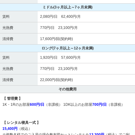
ミドル
(3ヶ月以上～7ヶ月未満)
賃料
2,080円/日 62,400円/月
光熱費
770円/日 23,100円/月
清掃費
17,600円/回(契約時)
ロング
(7ヶ月以上～12ヶ月未満)
賃料
1,920円/日 57,600円/月
光熱費
770円/日 23,100円/月
清掃費
22,000円/回(契約時)
その他費用
【 管理費 】
1K・1Rのお部屋
600円/日
（非課税） 1DK以上のお部屋
700円/日
（非課税）
【 レンタル寝具一式 】
15,400円
（税込）
※複数名様でのご入居の場合敷布団セットレンタルを
13,200円
（税込）でご利