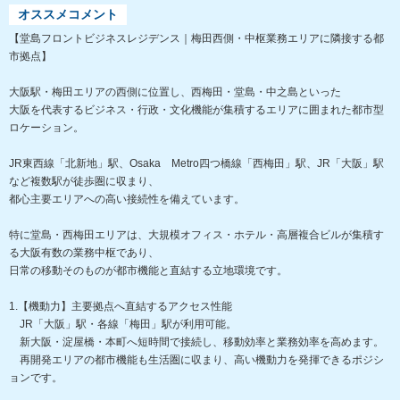
オススメコメント
【堂島フロントビジネスレジデンス｜梅田西側・中枢業務エリアに隣接する都
市拠点】
大阪駅・梅田エリアの西側に位置し、西梅田・堂島・中之島といった
大阪を代表するビジネス・行政・文化機能が集積するエリアに囲まれた都市型
ロケーション。
JR東西線「北新地」駅、Osaka Metro四つ橋線「西梅田」駅、JR「大阪」駅
など複数駅が徒歩圏に収まり、
都心主要エリアへの高い接続性を備えています。
特に堂島・西梅田エリアは、大規模オフィス・ホテル・高層複合ビルが集積す
る大阪有数の業務中枢であり、
日常の移動そのものが都市機能と直結する立地環境です。
1.【機動力】主要拠点へ直結するアクセス性能
JR「大阪」駅・各線「梅田」駅が利用可能。
新大阪・淀屋橋・本町へ短時間で接続し、移動効率と業務効率を高めます。
再開発エリアの都市機能も生活圏に収まり、高い機動力を発揮できるポジシ
ョンです。