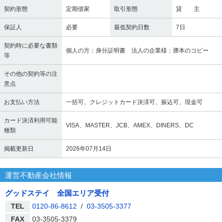
契約形態
定期借家
取引形態
貸 主
保証人
必要
最低契約日数
7日
契約時に必要な書類
個人の方：身分証明書 法人の企業様：謄本のコピー
等
その他の契約等の注
意点
お支払い方法
一括可、クレジットカード決済可、振込可、現金可
カード決済利用可能
VISA、MASTER、JCB、AMEX、DINERS、DC
種類
掲載更新日
2026年07月14日
運営不動産会社情報
グッドステイ 全国エリア受付
TEL
0120-86-8612
/
03-3505-3377
FAX
03-3505-3379