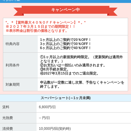
キャンペーン中
*。＊【賃料最大４０％ＯＦＦキャンペーン】＊。*
※２０２７年３月１５日までの期間限定！！
※表示料金は割引後の価格となります。
1ヶ月以上のご契約で20％OFF！
特典内容
3ヶ月以上のご契約で30％OFF！
6ヶ月以上のご契約で40％OFF！
①1ヶ月以上の新規契約時限定。（更新契約は適用外
となります。）
利用条件
②お支払いは一括払いのみ適用されます。
③8月手続き限定。
④2027年3月15日までのご退出限定。
申込数が一定数に達し次第、予告なくキャンペーンを
対象期間
終了します。
スーパーショート
(～1ヶ月未満)
賃料
6,800円/日
光熱費
-- 円/日
清掃費
10,000円/回(契約時)