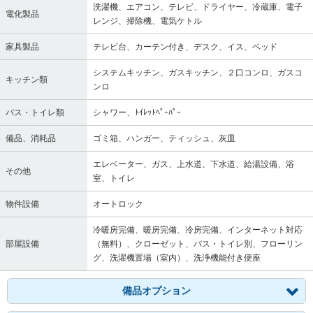
洗濯機、エアコン、テレビ、ドライヤー、冷蔵庫、電子
電化製品
レンジ、掃除機、電気ケトル
家具製品
テレビ台、カーテン付き、デスク、イス、ベッド
システムキッチン、ガスキッチン、２口コンロ、ガスコ
キッチン類
ンロ
バス・トイレ類
シャワー、ﾄｲﾚｯﾄﾍﾟｰﾊﾟｰ
備品、消耗品
ゴミ箱、ハンガー、ティッシュ、灰皿
エレベーター、ガス、上水道、下水道、給湯設備、浴
その他
室、トイレ
物件設備
オートロック
冷暖房完備、暖房完備、冷房完備、インターネット対応
部屋設備
（無料）、クローゼット、バス・トイレ別、フローリン
グ、洗濯機置場（室内）、洗浄機能付き便座
備品オプション