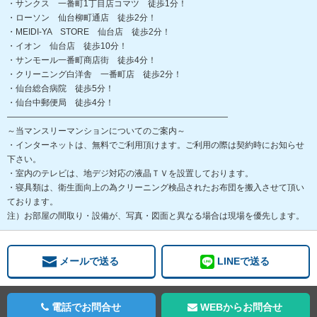
・サンクス 一番町1丁目店コマツ 徒歩1分！
・ローソン 仙台柳町通店 徒歩2分！
・MEIDI-YA STORE 仙台店 徒歩2分！
・イオン 仙台店 徒歩10分！
・サンモール一番町商店街 徒歩4分！
・クリーニング白洋舎 一番町店 徒歩2分！
・仙台総合病院 徒歩5分！
・仙台中郵便局 徒歩4分！
――――――――――――――――――――――――――
～当マンスリーマンションについてのご案内～
・インターネットは、無料でご利用頂けます。ご利用の際は契約時にお知らせ
下さい。
・室内のテレビは、地デジ対応の液晶ＴＶを設置しております。
・寝具類は、衛生面向上の為クリーニング検品されたお布団を搬入させて頂い
ております。
注）お部屋の間取り・設備が、写真・図面と異なる場合は現場を優先します。
メールで送る
LINEで送る
電話でお問合せ
WEBからお問合せ