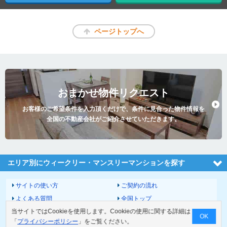
ページトップへ
おまかせ物件リクエスト
お客様のご希望条件を入力頂くだけで、条件に見合った物件情報を
全国の不動産会社がご紹介させていただきます。
エリア別にウィークリー・マンスリーマンションを探す
サイトの使い方
ご契約の流れ
よくある質問
全国トップ
当サイトではCookieを使用します。Cookieの使用に関する詳細は
サイトマップ
運営会社
OK
「
プライバシーポリシー
」をご覧ください。
お問い合わせ
個人情報の取扱いについて