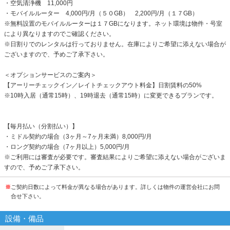
・空気清浄機 11,000円
・モバイルルーター 4,000円/月（５０GB） 2,200円/月（１７GB）
※無料設置のモバイルルーターは１７GBになります。ネット環境は物件・号室
により異なりますのでご確認ください。
※日割りでのレンタルは行っておりません。在庫によりご希望に添えない場合が
ございますので、予めご了承下さい。
＜オプションサービスのご案内＞
【アーリーチェックイン／レイトチェックアウト料金】日割賃料の50%
※10時入居（通常15時）、19時退去（通常15時）に変更できるプランです。
【毎月払い（分割払い）】
・ミドル契約の場合（3ヶ月～7ヶ月未満）8,000円/月
・ロング契約の場合（7ヶ月以上）5,000円/月
※ご利用には審査が必要です。審査結果によりご希望に添えない場合がございま
すので、予めご了承下さい。
※
ご契約日数によって料金が異なる場合があります。詳しくは物件の運営会社にお問
合せ下さい。
設備・備品