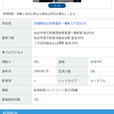
1
/
8
※
間取図・画像と現況が異なる場合は現況を優先とします。
所在地
宮城県仙台市青葉区一番町１丁目11-9
仙台市地下鉄東西線青葉通一番町駅 徒歩5分
最寄り駅
仙台市地下鉄南北線仙台駅 徒歩10分
ＪＲ仙石線あおば通駅 徒歩10分
車でのアクセス
間取り
1R～
面積
28.87m²
築年月
1991年7月
定員人数
2名
駐車場
×
ベッドタイプ
セミダブル
構造
鉄骨鉄筋コンクリート造/11階建
最低契約日数
7日
利用料金