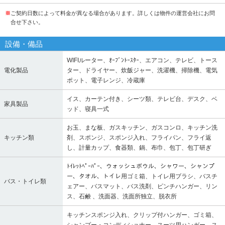
※
ご契約日数によって料金が異なる場合があります。詳しくは物件の運営会社にお問
合せ下さい。
設備・備品
WIFIルーター、ｵｰﾌﾞﾝﾄｰｽﾀｰ、エアコン、テレビ、トース
電化製品
ター、ドライヤー、炊飯ジャー、洗濯機、掃除機、電気
ポット、電子レンジ、冷蔵庫
イス、カーテン付き、シーツ類、テレビ台、デスク、ベ
家具製品
ッド、寝具一式
お玉、まな板、ガスキッチン、ガスコンロ、キッチン洗
キッチン類
剤、スポンジ、スポンジ入れ、フライパン、フライ返
し、計量カップ、食器類、鍋、布巾、包丁、包丁研ぎ
ﾄｲﾚｯﾄﾍﾟｰﾊﾟｰ、ウォッシュボウル、シャワー、シャンプ
ー、タオル、トイレ用ゴミ箱、トイレ用ブラシ、バスチ
バス・トイレ類
ェアー、バスマット、バス洗剤、ピンチハンガー、リン
ス、石鹸 、洗面器、洗面所独立、脱衣所
キッチンスポンジ入れ、クリップ付ハンガー、ゴミ箱、