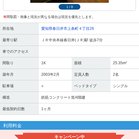
1
/
8
※
間取図・画像と現況が異なる場合は現況を優先とします。
所在地
愛知県春日井市上条町４丁目26
最寄り駅
ＪＲ中央本線春日井(ＪＲ)駅 徒歩7分
車でのアクセス
間取り
1K
面積
25.35m²
築年月
2003年2月
定員人数
2名
駐車場
○
ベッドタイプ
シングル
構造
鉄筋コンクリート造/4階建
最低契約日数
1ヶ月
利用料金
キャンペーン中