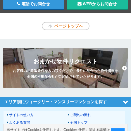
電話でお問合せ
WEBからお問合せ
ページトップへ
おまかせ物件リクエスト
お客様のご希望条件を入力頂くだけで、条件に見合った物件情報を
全国の不動産会社がご紹介させていただきます。
エリア別にウィークリー・マンスリーマンションを探す
サイトの使い方
ご契約の流れ
よくある質問
全国トップ
当サイトではCookieを使用します。Cookieの使用に関する詳細は
サイトマップ
運営会社