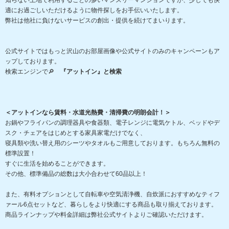
知らない土地で利用することの多いマンスリーマンションですが、少しでも快
適にお過ごしいただけるように物件探しをお手伝いいたします。
弊社は他社に負けないサービスの創出・提供を続けてまいります。
公式サイトではもっと沢山のお部屋画像や公式サイトのみのキャンペーンもア
ップしております。
検索エンジンで🔎
『アットイン』と検索
＜アットインなら賃料・水道光熱費・清掃費の明朗会計！＞
お鍋やフライパンの調理器具や食器類、電子レンジに電気ケトル、ベッドやデ
スク・チェアをはじめとする家具家電だけでなく、
寝具類や洗い替え用のシーツやタオルもご用意しております。もちろん無料の
標準設置！
すぐに生活を始めることができます。
その他、標準備品の総数は大小合わせて60品以上！
また、有料オプションとして自転車や空気清浄機、自炊派におすすめなティフ
ァール6点セットなど、暮らしをより快適にする商品も取り揃えております。
商品ラインナップや料金詳細は弊社公式サイトよりご確認いただけます。