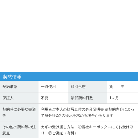
契約情報
契約形態
一時使用
取引形態
貸 主
保証人
不要
最低契約日数
1ヶ月
契約時に必要な書類
利用者ご本人の顔写真付の身分証明書 ※契約内容によっ
等
て身分証2点の提示を求める場合があります
その他の契約等の注
カギの受け渡し方法 ①当社キーボックスにてお受け取
意点
り ②ご郵送（有料）