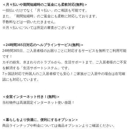
＜月々払いや期間短縮時のご返金にも柔軟対応(無料)＞
一括払いだけでなく「月々払い」のご相談も可能です。
また、「期間短縮時」のご返金にも柔軟に対応しております。
手数料などは一切いただきません。
※月々払いについては所定の審査がございます
＜24時間365日対応のヘルプラインサービス(無料)＞
24時間365日、ご入居者様のお困りごとに対応するサービスを無料でご利用可能
です！
カギの紛失、水まわりのトラブルから、生活サポートまで、ご入居者様のご不安
を解消する「生活サポートシステム」です。
7ヶ国語対応で外国人のご入居者様でも安心！ご家族がご入居中の場合は在宅確
認にも対応しています。
＜全室インターネット付き！(無料)＞
当社物件は高速固定インターネット使い放題！
＜暮らしをより快適に、便利にするオプション＞
商品ラインナップや料金については備品オプションよりご確認ください。