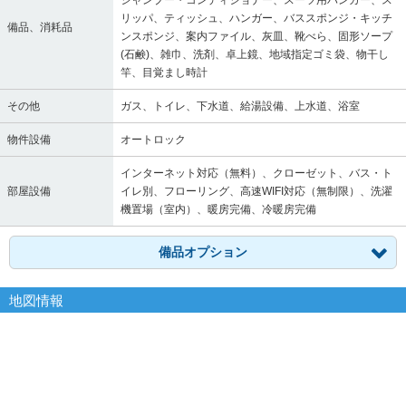
シャンプー・コンディショナー、スーツ用ハンガー、ス
リッパ、ティッシュ、ハンガー、バススポンジ・キッチ
備品、消耗品
ンスポンジ、案内ファイル、灰皿、靴べら、固形ソープ
(石鹸)、雑巾、洗剤、卓上鏡、地域指定ゴミ袋、物干し
竿、目覚まし時計
その他
ガス、トイレ、下水道、給湯設備、上水道、浴室
物件設備
オートロック
インターネット対応（無料）、クローゼット、バス・ト
部屋設備
イレ別、フローリング、高速WIFI対応（無制限）、洗濯
機置場（室内）、暖房完備、冷暖房完備
備品オプション
地図情報