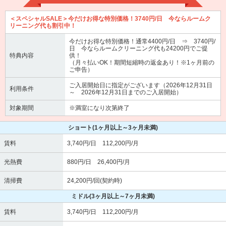
＜スペシャルSALE＞今だけお得な特別価格！3740円/日 今ならルームク
リーニング代も割引中！
今だけお得な特別価格！通常4400円/日 ⇒ 3740円/
日 今ならルームクリーニング代も24200円でご提
特典内容
供！
（月々払いOK！期間短縮時の返金あり！※1ヶ月前の
ご申告）
ご入居開始日に指定がございます（2026年12月31日
利用条件
～ 2026年12月31日までのご入居開始）
対象期間
※満室になり次第終了
ショート
(1ヶ月以上～3ヶ月未満)
賃料
3,740円/日 112,200円/月
光熱費
880円/日 26,400円/月
清掃費
24,200円/回(契約時)
ミドル
(3ヶ月以上～7ヶ月未満)
賃料
3,740円/日 112,200円/月