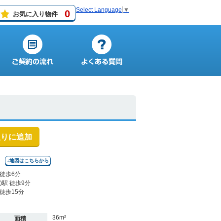
Select Language
▼
0
お気に入り物件
入りに追加
↓地図はこちらから
徒歩6分
駅 徒歩9分
徒歩15分
36m²
面積