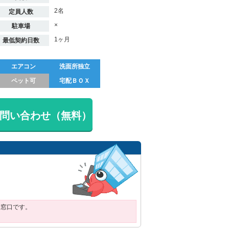
2名
定員人数
×
駐車場
1ヶ月
最低契約日数
エアコン
洗面所独立
ペット可
宅配ＢＯＸ
問い合わせ（無料）
用窓口です。