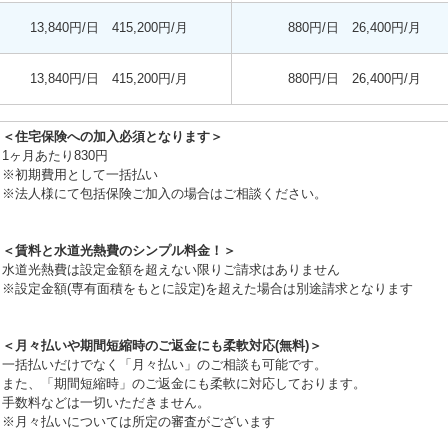
13,840円/日 415,200円/月
880円/日 26,400円/月
13,840円/日 415,200円/月
880円/日 26,400円/月
＜住宅保険への加入必須となります＞
1ヶ月あたり830円
※初期費用として一括払い
※法人様にて包括保険ご加入の場合はご相談ください。
＜賃料と水道光熱費のシンプル料金！＞
水道光熱費は設定金額を超えない限りご請求はありません
※設定金額(専有面積をもとに設定)を超えた場合は別途請求となります
＜月々払いや期間短縮時のご返金にも柔軟対応(無料)＞
一括払いだけでなく「月々払い」のご相談も可能です。
また、「期間短縮時」のご返金にも柔軟に対応しております。
手数料などは一切いただきません。
※月々払いについては所定の審査がございます