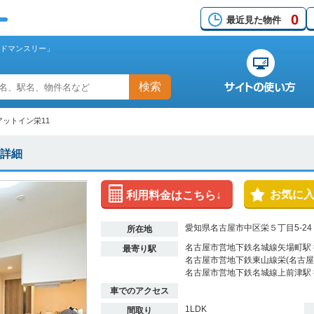
0
最近見た物件
ッドマンスリー」
検索
アットイン栄11
件詳細
お気に
利用料金はこちら↓
愛知県名古屋市中区栄５丁目5-24
所在地
名古屋市営地下鉄名城線矢場町駅 
最寄り駅
名古屋市営地下鉄東山線栄(名古屋)
名古屋市営地下鉄名城線上前津駅 
車でのアクセス
1LDK
間取り