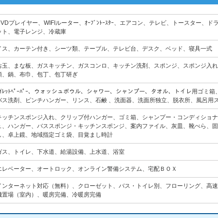
DVDプレイヤー、WIFIルーター、ｵｰﾌﾞﾝﾄｰｽﾀｰ、エアコン、テレビ、トースター
ット、電子レンジ、冷蔵庫
イス、カーテン付き、シーツ類、テーブル、テレビ台、デスク、ベッド、寝具一式
お玉、まな板、ガスキッチン、ガスコンロ、キッチン洗剤、スポンジ、スポンジ入れ
類、鍋、布巾、包丁、包丁研ぎ
ﾄｲﾚｯﾄﾍﾟｰﾊﾟｰ、ウォッシュボウル、シャワー、シャンプー、タオル、トイレ用ゴ
バス洗剤、ピンチハンガー、リンス、石鹸 、洗面器、洗面所独立、脱衣所、風呂用
キッチンスポンジ入れ、クリップ付ハンガー、ゴミ箱、シャンプー・コンディショナ
ュ、ハンガー、バススポンジ・キッチンスポンジ、案内ファイル、灰皿、靴べら、固
し、卓上鏡、地域指定ゴミ袋、目覚まし時計
ガス、トイレ、下水道、給湯設備、上水道、浴室
エレベーター、オートロック、オンライン警備システム、宅配ＢＯＸ
インターネット対応（無料）、クローゼット、バス・トイレ別、フローリング、高速W
機置場（室内）、暖房完備、冷暖房完備