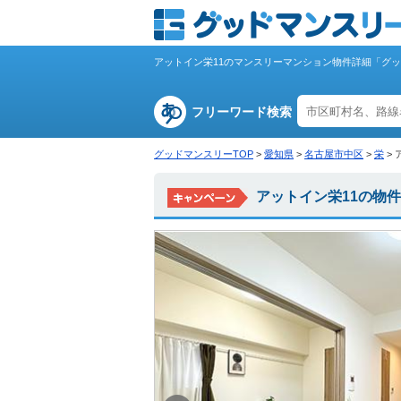
アットイン栄11のマンスリーマンション物件詳細「グ
フリーワード検索
グッドマンスリーTOP
>
愛知県
>
名古屋市中区
>
栄
>
アットイン栄11の物