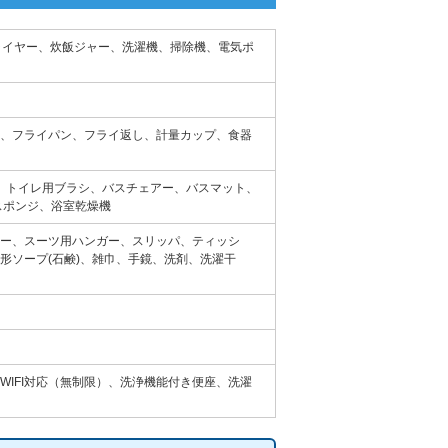
、ドライヤー、炊飯ジャー、洗濯機、掃除機、電気ポ
、フライパン、フライ返し、計量カップ、食器
ミ箱、トイレ用ブラシ、バスチェアー、バスマット、
スポンジ、浴室乾燥機
ー、スーツ用ハンガー、スリッパ、ティッシ
形ソープ(石鹸)、雑巾、手鏡、洗剤、洗濯干
IFI対応（無制限）、洗浄機能付き便座、洗濯