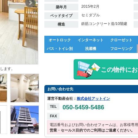
2015年2月
築年月
セミダブル
ベッドタイプ
鉄筋コンクリート造/10階建
構造
オートロック
インターネット
クローゼット
バス・トイレ別
洗濯機
フローリング
この物件にお
します。
お問い合わせ先
運営不動産会社：
株式会社アットイン
050-5459-5486
TEL
FAX
電話番号およびお問い合わせフォームは、お客様専
営業・セールス目的でのご利用はご遠慮ください。