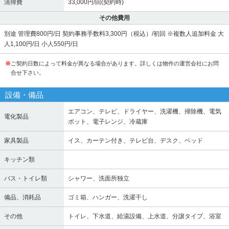
清掃費
33,000円/回(契約時)
その他費用
別途 管理費800円/日 契約事務手数料3,300円（税込）/初回 ※複数人追加料金 大
人1,100円/日 小人550円/日
※
ご契約日数によって料金が異なる場合があります。詳しくは物件の運営会社にお問
合せ下さい。
設備・備品
エアコン、テレビ、ドライヤー、洗濯機、掃除機、電気
電化製品
ポット、電子レンジ、冷蔵庫
家具製品
イス、カーテン付き、テレビ台、デスク、ベッド
キッチン類
バス・トイレ類
シャワー、洗面所独立
備品、消耗品
ゴミ箱、ハンガー、洗濯干し
その他
トイレ、下水道、給湯設備、上水道、分譲タイプ、浴室