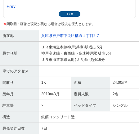
Prev
1
/
8
※
間取図・画像と現況が異なる場合は現況を優先とします。
所在地
兵庫県神戸市中央区橘通１丁目2-7
ＪＲ東海道本線神戸(兵庫)駅 徒歩5分
最寄り駅
神戸高速線＜東西線＞高速神戸駅 徒歩5分
ＪＲ東海道本線元町(ＪＲ)駅 徒歩16分
車でのアクセス
間取り
1K
面積
24.00m²
築年月
2010年3月
定員人数
2名
駐車場
×
ベッドタイプ
シングル
構造
鉄筋コンクリート造
最低契約日数
7日