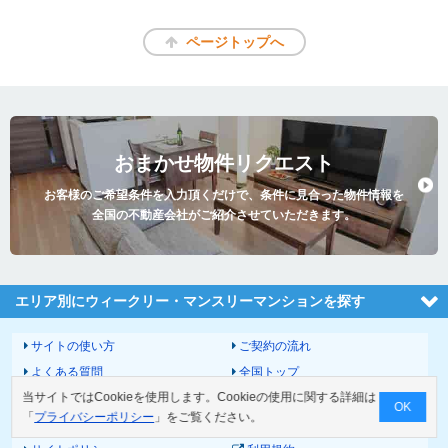
ページトップへ
おまかせ物件リクエスト
お客様のご希望条件を入力頂くだけで、条件に見合った物件情報を
全国の不動産会社がご紹介させていただきます。
エリア別にウィークリー・マンスリーマンションを探す
サイトの使い方
ご契約の流れ
よくある質問
全国トップ
当サイトではCookieを使用します。Cookieの使用に関する詳細は
サイトマップ
運営会社
OK
「
プライバシーポリシー
」をご覧ください。
お問い合わせ
個人情報の取扱いについて