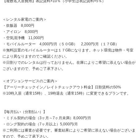
【複数名入居費用】表記賃料×10％（小学生は表記賃料×5％）
＜レンタル家電のご案内＞
・炊飯器 8,000円
・アイロン 8,000円
・空気清浄機 11,000円
・モバイルルーター 4,000円/月（５０GB） 2,200円/月（１７GB）
※無料設置のモバイルルーターは１７GBになります。ネット環境は物件・号室
により異なりますのでご確認ください。
※日割りでのレンタルは行っておりません。在庫によりご希望に添えない場合が
ございますので、予めご了承下さい。
＜オプションサービスのご案内＞
【アーリーチェックイン／レイトチェックアウト料金】日割賃料の50%
※10時入居（通常15時）、19時退去（通常15時）に変更できるプランです。
【毎月払い（分割払い）】
・ミドル契約の場合（3ヶ月～7ヶ月未満）8,000円/月
・ロング契約の場合（7ヶ月以上）5,000円/月
※ご利用には審査が必要です。審査結果によりご希望に添えない場合がございま
すので、予めご了承下さい。