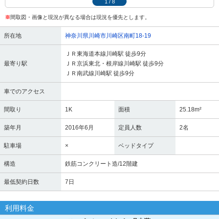
1
/
8
※
間取図・画像と現況が異なる場合は現況を優先とします。
所在地
神奈川県川崎市川崎区南町18-19
ＪＲ東海道本線川崎駅 徒歩9分
最寄り駅
ＪＲ京浜東北・根岸線川崎駅 徒歩9分
ＪＲ南武線川崎駅 徒歩9分
車でのアクセス
間取り
1K
面積
25.18m²
築年月
2016年6月
定員人数
2名
駐車場
×
ベッドタイプ
構造
鉄筋コンクリート造/12階建
最低契約日数
7日
利用料金