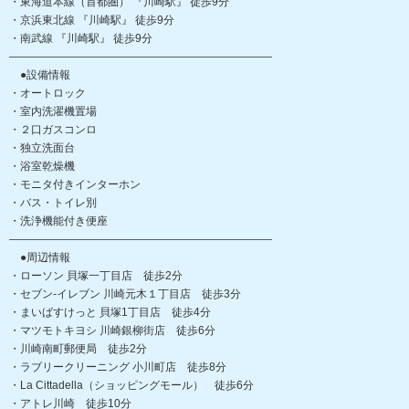
・東海道本線（首都圏） 『川崎駅』 徒歩9分
・京浜東北線 『川崎駅』 徒歩9分
・南武線 『川崎駅』 徒歩9分
――――――――――――――――――――――――
●設備情報
・オートロック
・室内洗濯機置場
・２口ガスコンロ
・独立洗面台
・浴室乾燥機
・モニタ付きインターホン
・バス・トイレ別
・洗浄機能付き便座
――――――――――――――――――――――――
●周辺情報
・ローソン 貝塚一丁目店 徒歩2分
・セブン-イレブン 川崎元木１丁目店 徒歩3分
・まいばすけっと 貝塚1丁目店 徒歩4分
・マツモトキヨシ 川崎銀柳街店 徒歩6分
・川崎南町郵便局 徒歩2分
・ラブリークリーニング 小川町店 徒歩8分
・La Cittadella（ショッピングモール） 徒歩6分
・アトレ川崎 徒歩10分