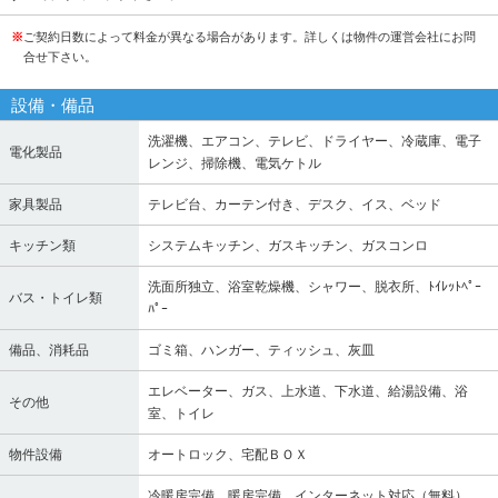
※
ご契約日数によって料金が異なる場合があります。詳しくは物件の運営会社にお問
合せ下さい。
設備・備品
洗濯機、エアコン、テレビ、ドライヤー、冷蔵庫、電子
電化製品
レンジ、掃除機、電気ケトル
家具製品
テレビ台、カーテン付き、デスク、イス、ベッド
キッチン類
システムキッチン、ガスキッチン、ガスコンロ
洗面所独立、浴室乾燥機、シャワー、脱衣所、ﾄｲﾚｯﾄﾍﾟｰ
バス・トイレ類
ﾊﾟｰ
備品、消耗品
ゴミ箱、ハンガー、ティッシュ、灰皿
エレベーター、ガス、上水道、下水道、給湯設備、浴
その他
室、トイレ
物件設備
オートロック、宅配ＢＯＸ
冷暖房完備、暖房完備、インターネット対応（無料）、