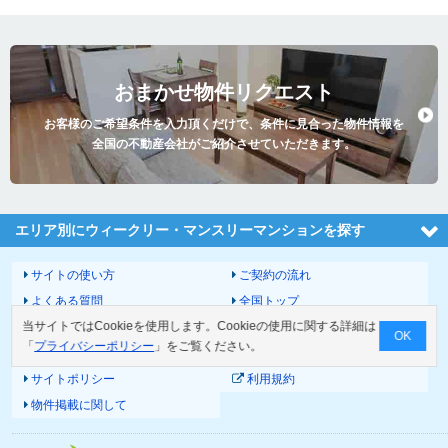
おまかせ物件リクエスト
お客様のご希望条件を入力頂くだけで、条件に見合った物件情報を
全国の不動産会社がご紹介させていただきます。
エリア別にウィークリー・マンスリーマンションを探す
サイトの使い方
ご契約の流れ
よくある質問
全国トップ
当サイトではCookieを使用します。Cookieの使用に関する詳細は
サイトマップ
運営会社
OK
「
プライバシーポリシー
」をご覧ください。
お問い合わせ
個人情報の取扱いについて
サイトポリシー
利用規約
物件掲載に関して