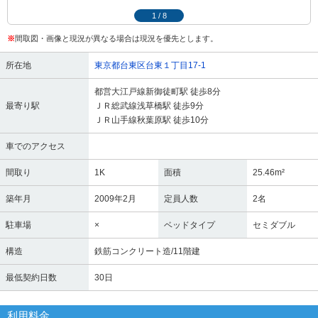
1
/
8
※
間取図・画像と現況が異なる場合は現況を優先とします。
所在地
東京都台東区台東１丁目17-1
都営大江戸線新御徒町駅 徒歩8分
最寄り駅
ＪＲ総武線浅草橋駅 徒歩9分
ＪＲ山手線秋葉原駅 徒歩10分
車でのアクセス
間取り
1K
面積
25.46m²
築年月
2009年2月
定員人数
2名
駐車場
×
ベッドタイプ
セミダブル
構造
鉄筋コンクリート造/11階建
最低契約日数
30日
利用料金