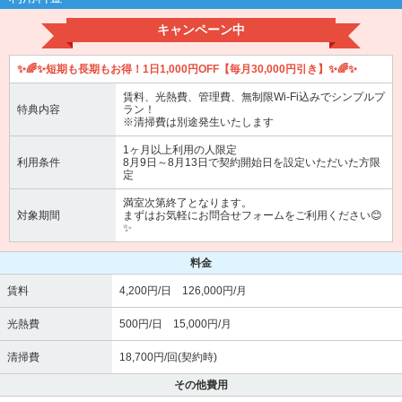
キャンペーン中
✨🌈✨短期も長期もお得！1日1,000円OFF【毎月30,000円引き】✨🌈✨
賃料、光熱費、管理費、無制限Wi-Fi込みでシンプルプ
特典内容
ラン！
※清掃費は別途発生いたします
1ヶ月以上利用の人限定
利用条件
8月9日～8月13日で契約開始日を設定いただいた方限
定
満室次第終了となります。
対象期間
まずはお気軽にお問合せフォームをご利用ください😊
✨
料金
賃料
4,200円/日 126,000円/月
光熱費
500円/日 15,000円/月
清掃費
18,700円/回(契約時)
その他費用