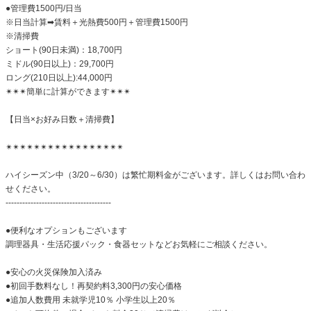
●管理費1500円/日当
※日当計算➡賃料＋光熱費500円＋管理費1500円
※清掃費
ショート(90日未満)：18,700円
ミドル(90日以上)：29,700円
ロング(210日以上):44,000円
✴✴✴簡単に計算ができます✴✴✴
【日当×お好み日数＋清掃費】
✴✴✴✴✴✴✴✴✴✴✴✴✴✴✴✴✴
ハイシーズン中（3/20～6/30）は繁忙期料金がございます。詳しくはお問い合わ
せください。
--------------------------------------
●便利なオプションもございます
調理器具・生活応援パック・食器セットなどお気軽にご相談ください。
●安心の火災保険加入済み
●初回手数料なし！再契約料3,300円の安心価格
●追加人数費用 未就学児10％ 小学生以上20％