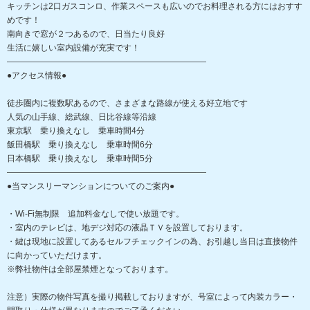
キッチンは2口ガスコンロ、作業スペースも広いのでお料理される方にはおすす
めです！
南向きで窓が２つあるので、日当たり良好
生活に嬉しい室内設備が充実です！
――――――――――――――――――――――――
●アクセス情報●
徒歩圏内に複数駅あるので、さまざまな路線が使える好立地です
人気の山手線、総武線、日比谷線等沿線
東京駅 乗り換えなし 乗車時間4分
飯田橋駅 乗り換えなし 乗車時間6分
日本橋駅 乗り換えなし 乗車時間5分
――――――――――――――――――――――――
●当マンスリーマンションについてのご案内●
・Wi-Fi無制限 追加料金なしで使い放題です。
・室内のテレビは、地デジ対応の液晶ＴＶを設置しております。
・鍵は現地に設置してあるセルフチェックインの為、お引越し当日は直接物件
に向かっていただけます。
※弊社物件は全部屋禁煙となっております。
注意）実際の物件写真を撮り掲載しておりますが、号室によって内装カラー・