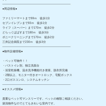
――――――――――――――――――――――――
●周辺情報●
ファミリーマートまで69ｍ 徒歩1分
セブンイレブンまで93ｍ 徒歩1分
ライフ（スーパー）まで170ｍ 徒歩2分
どらっぐぱぱすまで180ｍ 徒歩3分
ポニークリーニングまで170ｍ 徒歩2分
三井記念病院まで230ｍ 徒歩3分
――――――――――――――――――――――――
●物件設備情報●
・ペット可物件！！
・バストイレ別、独立洗面台
・浴室乾燥機、温水洗浄機能付き便座、脱衣所完備
・2階以上、モニター付きオートロック、宅配ボックス
・2口ガスコンロ、システムキッチン
――――――――――――――――――――――――
●オススメ情報●
貴重なペット可マンスリーです。ペットの種類ご相談ください。
築浅物件なのでとてもきれいな室内です。