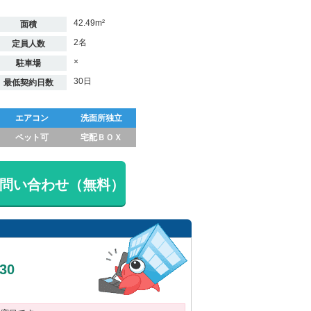
42.49m²
面積
2名
定員人数
×
駐車場
30日
最低契約日数
エアコン
洗面所独立
ペット可
宅配ＢＯＸ
問い合わせ（無料）
030