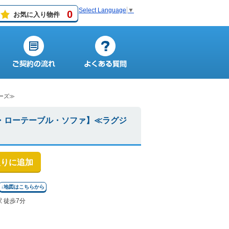
Select Language
▼
0
お気に入り物件
ーズ≫
限・ローテーブル・ソファ】≪ラグジ
入りに追加
↓地図はこちらから
 徒歩7分