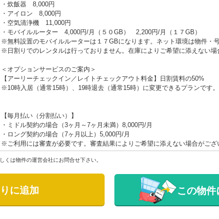
・炊飯器 8,000円
・アイロン 8,000円
・空気清浄機 11,000円
・モバイルルーター 4,000円/月（５０GB） 2,200円/月（１７GB）
※無料設置のモバイルルーターは１７GBになります。ネット環境は物件・
※日割りでのレンタルは行っておりません。在庫によりご希望に添えない場
＜オプションサービスのご案内＞
【アーリーチェックイン／レイトチェックアウト料金】日割賃料の50%
※10時入居（通常15時）、19時退去（通常15時）に変更できるプランです。
【毎月払い（分割払い）】
・ミドル契約の場合（3ヶ月～7ヶ月未満）8,000円/月
・ロング契約の場合（7ヶ月以上）5,000円/月
※ご利用には審査が必要です。審査結果によりご希望に添えない場合がござ
しくは物件の運営会社にお問合せ下さい。
りに追加
この物件