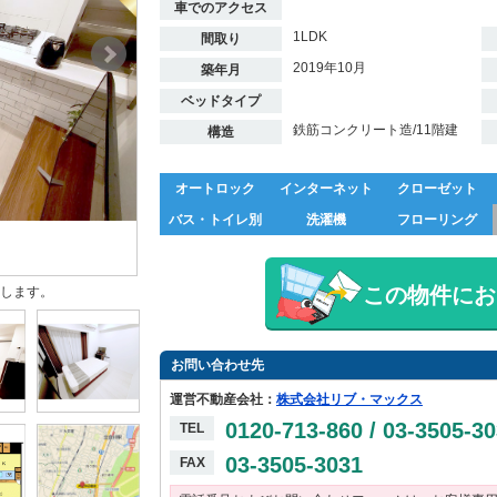
車でのアクセス
1LDK
間取り
2019年10月
築年月
ベッドタイプ
鉄筋コンクリート造/11階建
構造
オートロック
インターネット
クローゼット
バス・トイレ別
洗濯機
フローリング
この物件にお
します。
お問い合わせ先
運営不動産会社：
株式会社リブ・マックス
0120-713-860 / 03-3505-3
TEL
03-3505-3031
FAX