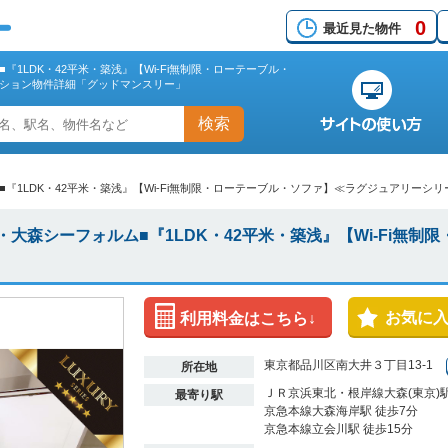
0
最近見た物件
1LDK・42平米・築浅』【Wi-Fi無制限・ローテーブル・
ション物件詳細「グッドマンスリー」
検索
1LDK・42平米・築浅』【Wi-Fi無制限・ローテーブル・ソファ】≪ラグジュアリーシリ
大森シーフォルム■『1LDK・42平米・築浅』【Wi-Fi無制
お気に
利用料金はこちら↓
東京都品川区南大井３丁目13-1
所在地
ＪＲ京浜東北・根岸線大森(東京)駅
最寄り駅
京急本線大森海岸駅 徒歩7分
京急本線立会川駅 徒歩15分