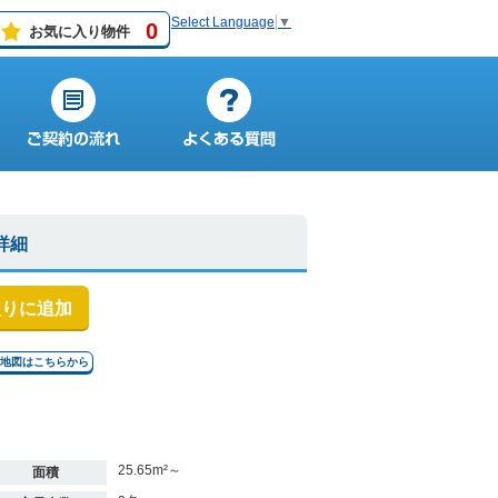
Select Language
▼
0
お気に入り物件
詳細
入りに追加
↓地図はこちらから
25.65m²～
面積