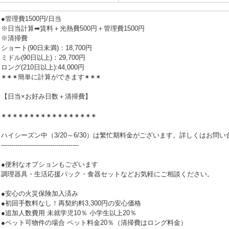
●管理費1500円/日当
※日当計算➡賃料＋光熱費500円＋管理費1500円
※清掃費
ショート(90日未満)：18,700円
ミドル(90日以上)：29,700円
ロング(210日以上):44,000円
✴✴✴簡単に計算ができます✴✴✴
【日当×お好み日数＋清掃費】
✴✴✴✴✴✴✴✴✴✴✴✴✴✴✴✴✴
ハイシーズン中（3/20～6/30）は繁忙期料金がございます。詳しくはお問
--------------------------------------
●便利なオプションもございます
調理器具・生活応援パック・食器セットなどお気軽にご相談ください。
●安心の火災保険加入済み
●初回手数料なし！再契約料3,300円の安心価格
●追加人数費用 未就学児10％ 小学生以上20％
●ペット可物件の場合 ペット料金20％（清掃費はロング料金）