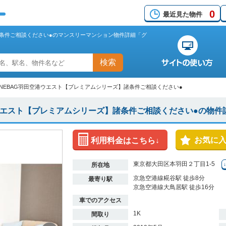
0
最近見た物件
諸条件ご相談ください●のマンスリーマンション物件詳細「グ
検索
ONEBAG羽田空港ウエスト【プレミアムシリーズ】諸条件ご相談ください●
港ウエスト【プレミアムシリーズ】諸条件ご相談ください●の物件
お気に
利用料金はこちら↓
東京都大田区本羽田２丁目1-5
所在地
京急空港線糀谷駅 徒歩8分
最寄り駅
京急空港線大鳥居駅 徒歩16分
車でのアクセス
1K
間取り