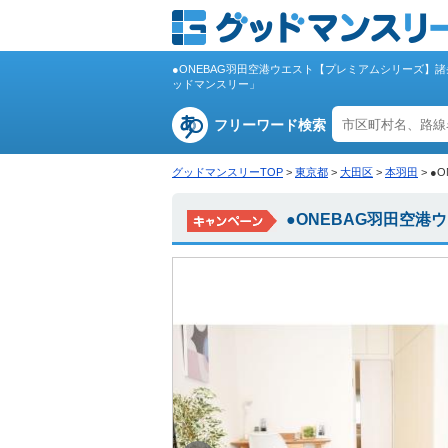
●ONEBAG羽田空港ウエスト【プレミアムシリーズ】
ッドマンスリー」
フリーワード検索
グッドマンスリーTOP
>
東京都
>
大田区
>
本羽田
>
●
●ONEBAG羽田空