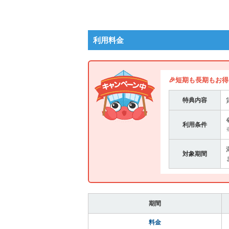
利用料金
🎉短期も長期もお得！
特典内容
利用条件
対象期間
期間
料金