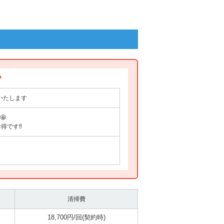

いたします
🤩
です‼️
清掃費
18,700円/回(契約時)