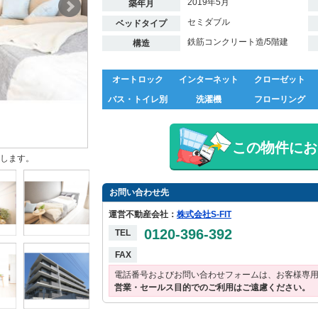
2019年5月
築年月
セミダブル
ベッドタイプ
鉄筋コンクリート造/5階建
構造
オートロック
インターネット
クローゼット
バス・トイレ別
洗濯機
フローリング
この物件にお
します。
お問い合わせ先
運営不動産会社：
株式会社S-FIT
0120-396-392
TEL
FAX
電話番号およびお問い合わせフォームは、お客様専
営業・セールス目的でのご利用はご遠慮ください。