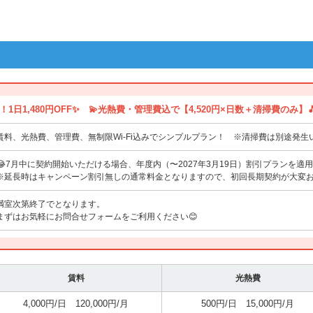
1日1,480円OFF✨ 💫光熱費・管理費込で【4,520円×日数＋清掃費のみ】
賃料、光熱費、管理費、無制限Wi-Fi込みでシンプルプラン！ ※清掃費は別途発生
😂7月中に契約開始いただける場合、年度内（〜2027年3月19日）割引プランを適用
※延長時はキャンペーン割引無しの通常料金となりますので、初回長期契約が大変お得
満室次第終了でとなります。
まずはお気軽にお問合せフォームをご利用ください😊
賃料
光熱費
4,000円/日 120,000円/月
500円/日 15,000円/月