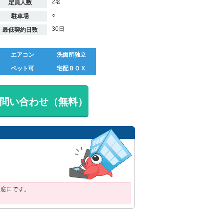
2名
定員人数
○
駐車場
30日
最低契約日数
エアコン
洗面所独立
ペット可
宅配ＢＯＸ
問い合わせ（無料）
用窓口です。