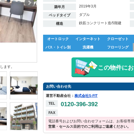
2019年3月
築年月
ダブル
ベッドタイプ
鉄筋コンクリート造/5階建
構造
オートロック
インターネット
クローゼット
バス・トイレ別
洗濯機
フローリング
この物件にお
します。
お問い合わせ先
運営不動産会社：
株式会社S-FIT
0120-396-392
TEL
FAX
電話番号およびお問い合わせフォームは、お客様専
営業・セールス目的でのご利用はご遠慮ください。