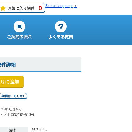
Select Language
▼
0
お気に入り物件
物件詳細
入りに追加
↓地図はこちらから
)駅 徒歩9分
メトロ)駅 徒歩10分
25.71m²～
面積