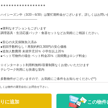
✴✴✴✴✴✴✴✴✴✴✴✴✴✴✴✴✴
ハイシーズン中（3/20～6/30）は繁忙期料金がございます。詳しくはお問
--------------------------------------
●便利なオプションもございます
調理器具・生活応援パック・食器セットなどお気軽にご相談ください。
●安心の火災保険加入済み
●初回手数料なし！再契約料3,300円の安心価格
●追加人数費用 未就学児10％ 小学生以上20％
●ペット可物件の場合 ペット料金20％（清掃費はロング料金）
☆インターネット利用料無料/容量制限なくお使いいただけます
テレワーク利用にも快適な室内
多数物件がございますので、お気軽にご条件をお知らせください(^^)
しくは物件の運営会社にお問合せ下さい。
りに追加
この物件