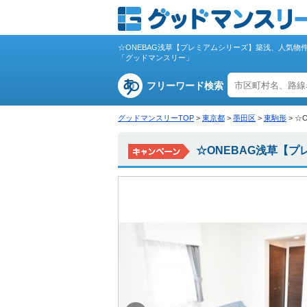
☆ONEBAG浅草【プレミアムシリーズ】築浅、人気
「グッドマンスリー」
フリーワード検索
グッドマンスリーTOP
>
東京都
>
墨田区
>
東駒形
>
☆
☆ONEBAG浅草【