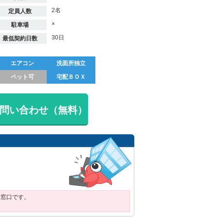
2名
定員人数
×
駐車場
30日
最低契約日数
エアコン
洗面所独立
ペット可
宅配ＢＯＸ
問い合わせ（無料）
用窓口です。