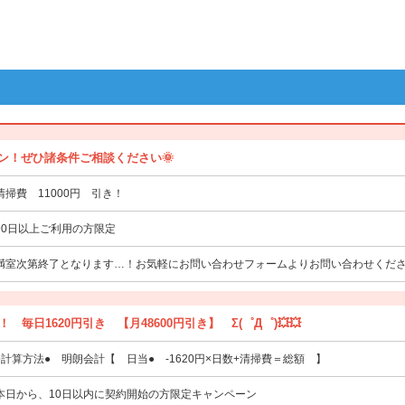
ン！ぜひ諸条件ご相談ください🌞
清掃費 11000円 引き！
90日以上ご利用の方限定
満室次第終了となります…！お気軽にお問い合わせフォームよりお問い合わせくださ
！ 毎日1620円引き 【月48600円引き】 Σ(゜Д゜)💥💥
●計算方法● 明朗会計【 日当● -1620円×日数+清掃費＝総額 】
本日から、10日以内に契約開始の方限定キャンペーン