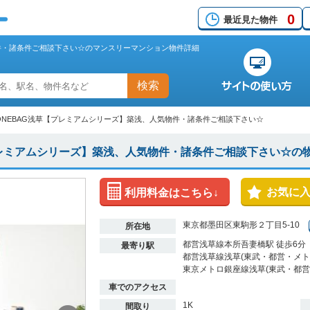
0
最近見た物件
物件・諸条件ご相談下さい☆のマンスリーマンション物件詳細
検索
ONEBAG浅草【プレミアムシリーズ】築浅、人気物件・諸条件ご相談下さい☆
プレミアムシリーズ】築浅、人気物件・諸条件ご相談下さい☆の
お気に
利用料金はこちら↓
東京都墨田区東駒形２丁目5-10
所在地
都営浅草線本所吾妻橋駅 徒歩6分
最寄り駅
都営浅草線浅草(東武・都営・メトロ
東京メトロ銀座線浅草(東武・都営・
車でのアクセス
1K
間取り