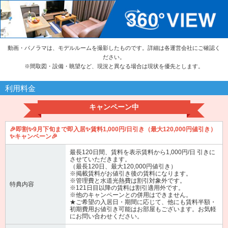
動画・パノラマは、モデルルームを撮影したものです。詳細は各運営会社にご確認く
ださい。
※
間取図・設備・眺望など、現況と異なる場合は現状を優先とします。
利用料金
キャンペーン中
🎉即割✨9月下旬まで即入居✨賃料1,000円/日引き（最大120,000円値引き）
✨キャンペーン🎉
最長120日間、賃料を表示賃料から1,000円/日 引きに
させていただきます。
（最長120日、最大120,000円値引き）
※掲載賃料がお値引き後の賃料になります。
※管理費と水道光熱費は割引対象外です。
特典内容
※121日目以降の賃料は割引適用外です。
※他のキャンペーンとの併用はできません。
★ご希望の入居日・期間に応じて、他にも賃料半額・
初期費用お値引き可能はお部屋もございます。お気軽
にお問い合わせください。