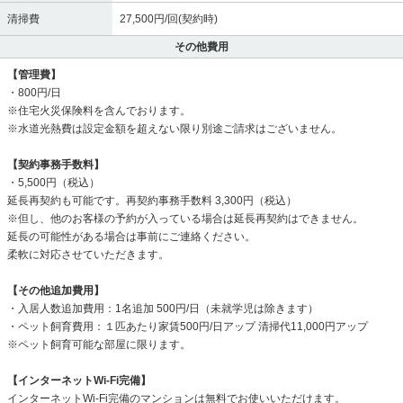
清掃費
27,500円/回(契約時)
その他費用
【管理費】
・800円/日
※住宅火災保険料を含んでおります。
※水道光熱費は設定金額を超えない限り別途ご請求はございません。
【契約事務手数料】
・5,500円（税込）
延長再契約も可能です。再契約事務手数料 3,300円（税込）
※但し、他のお客様の予約が入っている場合は延長再契約はできません。
延長の可能性がある場合は事前にご連絡ください。
柔軟に対応させていただきます。
【その他追加費用】
・入居人数追加費用：1名追加 500円/日（未就学児は除きます）
・ペット飼育費用：１匹あたり家賃500円/日アップ 清掃代11,000円アップ
※ペット飼育可能な部屋に限ります。
【インターネットWi-Fi完備】
インターネットWi-Fi完備のマンションは無料でお使いいただけます。