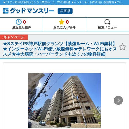
★SステイPS神戸駅前グランツ【禁煙ルーム・Wi-Fi無料】★インターネットWi-Fi使い放題無料★テレワークにもオススメ★神大病院・ハーバーランドも近く♫のマンスリーマンション物件詳細「グッドマンスリー」
兵庫県
0
0
最近見た物件
お気に入り物件
検索メニュー
キャンペーン
★SステイPS神戸駅前グランツ【禁煙ルーム・Wi-Fi無料】
★インターネットWi-Fi使い放題無料★テレワークにもオス
スメ★神大病院・ハーバーランドも近く♫の物件詳細