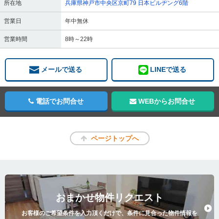
所在地
兵庫県神戸市中央区京町79 日本ビルヂング6階
営業日
年中無休
営業時間
8時～22時
メールで送る
LINEで送る
電話でお問合せ
WEBからお問合せ
ページトップへ
おまかせ物件リクエスト
お客様のご希望条件を入力頂くだけで、条件に見合った物件情報を