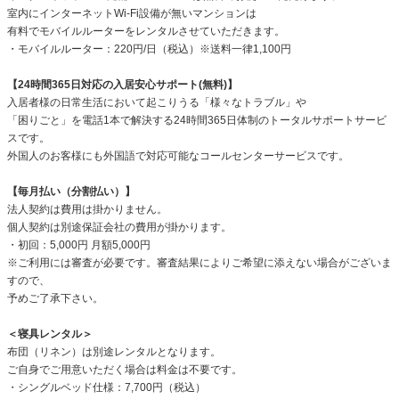
室内にインターネットWi-Fi設備が無いマンションは
有料でモバイルルーターをレンタルさせていただきます。
・モバイルルーター：220円/日（税込）※送料一律1,100円
【24時間365日対応の入居安心サポート(無料)】
入居者様の日常生活において起こりうる「様々なトラブル」や
「困りごと」を電話1本で解決する24時間365日体制のトータルサポートサービ
スです。
外国人のお客様にも外国語で対応可能なコールセンターサービスです。
【毎月払い（分割払い）】
法人契約は費用は掛かりません。
個人契約は別途保証会社の費用が掛かります。
・初回：5,000円 月額5,000円
※ご利用には審査が必要です。審査結果によりご希望に添えない場合がございま
すので、
予めご了承下さい。
＜寝具レンタル＞
布団（リネン）は別途レンタルとなります。
ご自身でご用意いただく場合は料金は不要です。
・シングルベッド仕様：7,700円（税込）