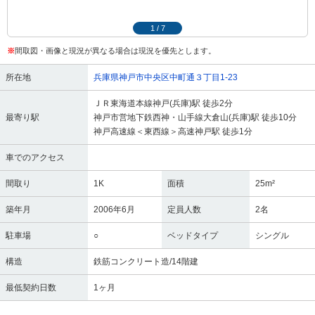
1
/
7
※
間取図・画像と現況が異なる場合は現況を優先とします。
所在地
兵庫県神戸市中央区中町通３丁目1-23
ＪＲ東海道本線神戸(兵庫)駅 徒歩2分
最寄り駅
神戸市営地下鉄西神・山手線大倉山(兵庫)駅 徒歩10分
神戸高速線＜東西線＞高速神戸駅 徒歩1分
車でのアクセス
間取り
1K
面積
25m²
築年月
2006年6月
定員人数
2名
駐車場
○
ベッドタイプ
シングル
構造
鉄筋コンクリート造/14階建
最低契約日数
1ヶ月