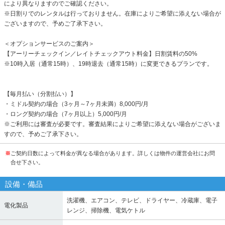
により異なりますのでご確認ください。
※日割りでのレンタルは行っておりません。在庫によりご希望に添えない場合が
ございますので、予めご了承下さい。
＜オプションサービスのご案内＞
【アーリーチェックイン／レイトチェックアウト料金】日割賃料の50%
※10時入居（通常15時）、19時退去（通常15時）に変更できるプランです。
【毎月払い（分割払い）】
・ミドル契約の場合（3ヶ月～7ヶ月未満）8,000円/月
・ロング契約の場合（7ヶ月以上）5,000円/月
※ご利用には審査が必要です。審査結果によりご希望に添えない場合がございま
すので、予めご了承下さい。
※
ご契約日数によって料金が異なる場合があります。詳しくは物件の運営会社にお問
合せ下さい。
設備・備品
洗濯機、エアコン、テレビ、ドライヤー、冷蔵庫、電子
電化製品
レンジ、掃除機、電気ケトル