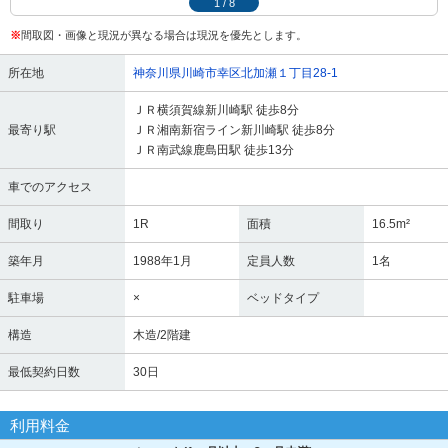
1
/
8
※
間取図・画像と現況が異なる場合は現況を優先とします。
所在地
神奈川県川崎市幸区北加瀬１丁目28-1
ＪＲ横須賀線新川崎駅 徒歩8分
最寄り駅
ＪＲ湘南新宿ライン新川崎駅 徒歩8分
ＪＲ南武線鹿島田駅 徒歩13分
車でのアクセス
間取り
1R
面積
16.5m²
築年月
1988年1月
定員人数
1名
駐車場
×
ベッドタイプ
構造
木造/2階建
最低契約日数
30日
利用料金