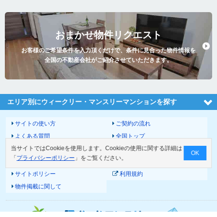
おまかせ物件リクエスト
お客様のご希望条件を入力頂くだけで、条件に見合った物件情報を
全国の不動産会社がご紹介させていただきます。
エリア別にウィークリー・マンスリーマンションを探す
サイトの使い方
ご契約の流れ
よくある質問
全国トップ
当サイトではCookieを使用します。Cookieの使用に関する詳細は
サイトマップ
運営会社
OK
「
プライバシーポリシー
」をご覧ください。
お問い合わせ
個人情報の取扱いについて
サイトポリシー
利用規約
物件掲載に関して