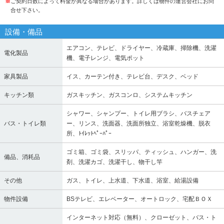
※
ご契約日数によって料金が異なる場合があります。詳しくは物件の運営会社にお問
合せ下さい。
設備・備品
エアコン、テレビ、ドライヤー、冷蔵庫、掃除機、洗濯
電化製品
機、電子レンジ、電気ポット
家具製品
イス、カーテン付き、テレビ台、デスク、ベッド
キッチン類
ガスキッチン、ガスコンロ、システムキッチン
シャワー、シャンプー、トイレ用ブラシ、バスチェア
バス・トイレ類
ー、リンス、洗面器、洗面所独立、浴室乾燥機、脱衣
所、ﾄｲﾚｯﾄﾍﾟｰﾊﾟｰ
ゴミ箱、ゴミ袋、スリッパ、ティッシュ、ハンガー、洗
備品、消耗品
剤、洗濯カゴ、洗濯干し、物干し竿
その他
ガス、トイレ、上水道、下水道、浴室、給湯設備
物件設備
BSテレビ、エレベーター、オートロック、宅配ＢＯＸ
インターネット対応（無料）、クローゼット、バス・ト