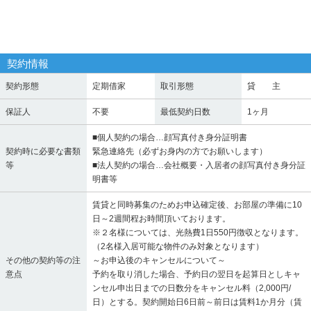
契約情報
契約形態
定期借家
取引形態
貸 主
保証人
不要
最低契約日数
1ヶ月
■個人契約の場合…顔写真付き身分証明書
契約時に必要な書類
緊急連絡先（必ずお身内の方でお願いします）
等
■法人契約の場合…会社概要・入居者の顔写真付き身分証
明書等
賃貸と同時募集のためお申込確定後、お部屋の準備に10
日～2週間程お時間頂いております。
※２名様については、光熱費1日550円徴収となります。
（2名様入居可能な物件のみ対象となります）
その他の契約等の注
～お申込後のキャンセルについて～
意点
予約を取り消した場合、予約日の翌日を起算日としキャ
ンセル申出日までの日数分をキャンセル料（2,000円/
日）とする。契約開始日6日前～前日は賃料1か月分（賃