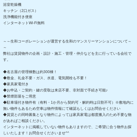
浴室乾燥機
キッチン（2口ガス）
洗浄機能付き便座
インターネットWi-Fi無料
～～生和コーポレーションが運営する生和のマンスリーマンションについて～
～
弊社は賃貸物件の企画・設計・施工・管理・仲介などを主に行っている会社で
す。
◆名古屋の管理棟数は約300棟！
◆敷金、礼金不要・ガス、水道、電気開栓も不要！
◆家具家電付き
◆お申込・ご契約・鍵の受取は来店不要、非対面で手続き可能♪
◆禁煙部屋をご用意
◆駐車場付き物件有（有料・1か月から契約可・解約時は日割不可）※敷地内に
無い物件もあるため空車は物件情報にて確認もしくはお問合せください
◆賃貸との同時募集となり物件によっては家具家電は都度搬入のため不要な物
があればご相談ください。
インターネットに掲載していない物件もありますので、ご希望に合う物件お探
しいたします！お問合せくださいませ^^