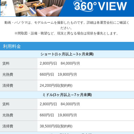
動画・パノラマは、モデルルームを撮影したものです。詳細は各運営会社にご確認く
ださい。
※
間取図・設備・眺望など、現況と異なる場合は現状を優先とします。
利用料金
ショート
(1ヶ月以上～3ヶ月未満)
賃料
2,800円/日 84,000円/月
光熱費
660円/日 19,800円/月
清掃費
24,200円/回(契約時)
ミドル
(3ヶ月以上～7ヶ月未満)
賃料
2,800円/日 84,000円/月
光熱費
660円/日 19,800円/月
清掃費
38,500円/回(契約時)