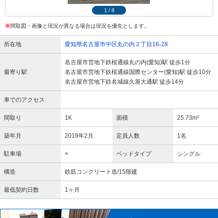
1
/
8
※
間取図・画像と現況が異なる場合は現況を優先とします。
所在地
愛知県名古屋市中区丸の内２丁目16-28
名古屋市営地下鉄桜通線丸の内(愛知)駅 徒歩1分
最寄り駅
名古屋市営地下鉄桜通線国際センター(愛知)駅 徒歩10分
名古屋市営地下鉄名城線久屋大通駅 徒歩14分
車でのアクセス
間取り
1K
面積
25.73m²
築年月
2019年2月
定員人数
1名
駐車場
×
ベッドタイプ
シングル
構造
鉄筋コンクリート造/15階建
最低契約日数
1ヶ月