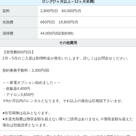
ロング
(7ヶ月以上～12ヶ月未満)
賃料
2,800円/日 84,000円/月
光熱費
660円/日 19,800円/月
清掃費
44,000円/回(契約時)
その他費用
【管理費800円/日】
2月～5月のご入居は割増料金が発生いたします。詳しくはお問合せください。
契約事務手数料：3,300円/回
～～家電オプション始めました～～
・炊飯器4,400円
・アイロン3,850円
※6か月以内のレンタルとなります。それ以上の場合は応相談下さいませ。
●住宅保険は込みとなります。
●水道光熱費は徴収金額を超えない限りご請求はありません ※徴収金額を超えた
場合は別途請求となります。