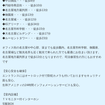
◆中日病院・・・徒歩8分
◆円頓寺商店街・・・徒歩10分
◆名古屋地方裁判所・・・徒歩13分
◆御園座・・・徒歩13分
◆名古屋城・・・徒歩12分
◆IGアリーナ・・・徒歩34分
◆名古屋市科学館・・・徒歩15分
◆大名古屋ビルヂング・・・徒歩17分
◆ルーセントタワー・・・徒歩23分
オフィス街の名古屋や中心部、栄までも徒歩圏内。名古屋市科学館、御園座、
名古屋城など観光名所も近く観光で来られた方でも最適にお住まい頂けます。
名古屋地方裁判所まで徒歩13分となりますので、司法修習生の方にもおすすめ
です
【安心安全を確保】
エントランスにはオートロック付で防犯カメラも付いておりますセキュリティ
面も安心。
生和アメニティの24時間インフォメーションサービスも安心。
【室内設備】
ＴＶモニター付インターホン
宅配BOX