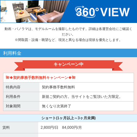
動画・パノラマは、モデルルームを撮影したものです。詳細は各運営会社にご確認く
ださい。
※
間取図・設備・眺望など、現況と異なる場合は現状を優先とします。
利用料金
キャンペーン中
🌺🍀契約事務手数料無料キャンペーン🍀🌺
特典内容
契約事務手数料無料
利用条件
新規ご契約の方。当サイトをご覧頂いた方限定。
対象期間
無くなり次第終了
ショート
(1ヶ月以上～3ヶ月未満)
賃料
2,800円/日 84,000円/月