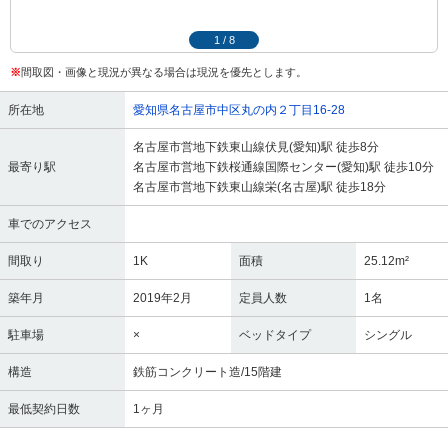
1
/
8
※
間取図・画像と現況が異なる場合は現況を優先とします。
所在地
愛知県名古屋市中区丸の内２丁目16-28
名古屋市営地下鉄東山線伏見(愛知)駅 徒歩8分
最寄り駅
名古屋市営地下鉄桜通線国際センター(愛知)駅 徒歩10分
名古屋市営地下鉄東山線栄(名古屋)駅 徒歩18分
車でのアクセス
間取り
1K
面積
25.12m²
築年月
2019年2月
定員人数
1名
駐車場
×
ベッドタイプ
シングル
構造
鉄筋コンクリート造/15階建
最低契約日数
1ヶ月