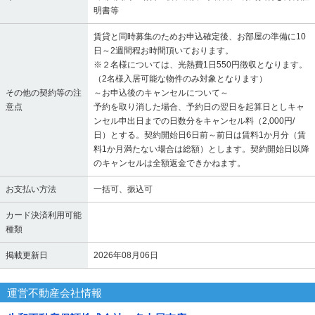
明書等
賃貸と同時募集のためお申込確定後、お部屋の準備に10
日～2週間程お時間頂いております。
※２名様については、光熱費1日550円徴収となります。
（2名様入居可能な物件のみ対象となります）
その他の契約等の注
～お申込後のキャンセルについて～
意点
予約を取り消した場合、予約日の翌日を起算日としキャ
ンセル申出日までの日数分をキャンセル料（2,000円/
日）とする。契約開始日6日前～前日は賃料1か月分（賃
料1か月満たない場合は総額）とします。契約開始日以降
のキャンセルは全額返金できかねます。
お支払い方法
一括可、振込可
カード決済利用可能
種類
掲載更新日
2026年08月06日
運営不動産会社情報