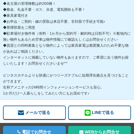
◆名古屋の管理棟数は約300棟！
◆敷金、礼金不要・ガス、水道、電気開栓も不要！
◆家具家電付き
◆お申込・ご契約・鍵の受取は来店不要、非対面で手続き可能♪
◆禁煙部屋をご用意
◆駐車場付き物件有（有料・1か月から契約可・解約時は日割不可）※敷地内に
無い物件もあるため空車は物件情報にて確認もしくはお問合せください
◆賃貸との同時募集となり物件によっては家具家電は都度搬入のため不要な物
があればご相談ください。
インターネットに掲載していない物件もありますので、ご希望に合う物件お探
しいたします！お問合せくださいませ^^
ビジネスホテルよりも快適にかつリーズナブルに短期滞在拠点を見つけること
ができます。
生和アメニティの24時間インフォメーションサービスも安心。
1か月だけ一人暮らしをしてみたい方にもお奨めです♪
メールで送る
LINEで送る
電話でお問合せ
WEBからお問合せ