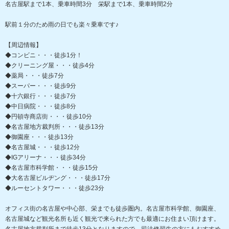
名古屋駅まで1本、乗車時間3分 栄駅まで1本、乗車時間2分
駅前１分のため雨の日でも楽々乗車です♪
【周辺情報】
◆コンビニ・・・徒歩1分！
◆クリーニング屋・・・徒歩4分
◆薬局・・・徒歩7分
◆スーパー・・・徒歩9分
◆十六銀行・・・徒歩7分
◆中日病院・・・徒歩8分
◆円頓寺商店街・・・徒歩10分
◆名古屋地方裁判所・・・徒歩13分
◆御園座・・・徒歩13分
◆名古屋城・・・徒歩12分
◆IGアリーナ・・・徒歩34分
◆名古屋市科学館・・・徒歩15分
◆大名古屋ビルヂング・・・徒歩17分
◆ルーセントタワー・・・徒歩23分
オフィス街の名古屋や中心部、栄までも徒歩圏内。名古屋市科学館、御園座、
名古屋城など観光名所も近く観光で来られた方でも最適にお住まい頂けます。
名古屋地方裁判所まで徒歩13分となりますので、司法修習生の方にもおすすめ