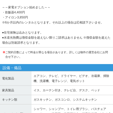
～～家電オプション始めました～～
・炊飯器4,400円
・アイロン3,850円
※6か月以内のレンタルとなります。それ以上の場合は応相談下さいませ。
●住宅保険は込みとなります。
●水道光熱費は徴収金額を超えない限りご請求はありません ※徴収金額を超えた
場合は別途請求となります。
※
ご契約日数によって料金が異なる場合があります。詳しくは物件の運営会社にお問
合せ下さい。
設備・備品
エアコン、テレビ、ドライヤー、ビデオ、冷蔵庫、掃除
電化製品
機、洗濯機、電子レンジ、電気ポット
家具製品
イス、カーテン付き、テレビ台、デスク、ベッド
キッチン類
ガスキッチン、ガスコンロ、システムキッチン
シャワー、シャンプー、トイレ用ブラシ、バスチェア