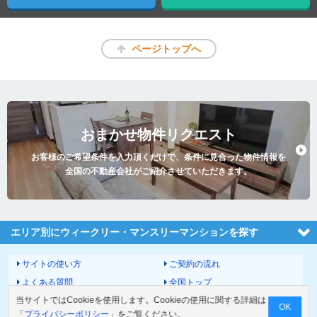
ページトップへ
おまかせ物件リクエスト
お客様のご希望条件を入力頂くだけで、条件に見合った物件情報を
全国の不動産会社がご紹介させていただきます。
エリア別にウィークリー・マンスリーマンションを探す
サイトの使い方
ご契約の流れ
よくある質問
全国トップ
当サイトではCookieを使用します。Cookieの使用に関する詳細は
サイトマップ
運営会社
OK
「
プライバシーポリシー
」をご覧ください。