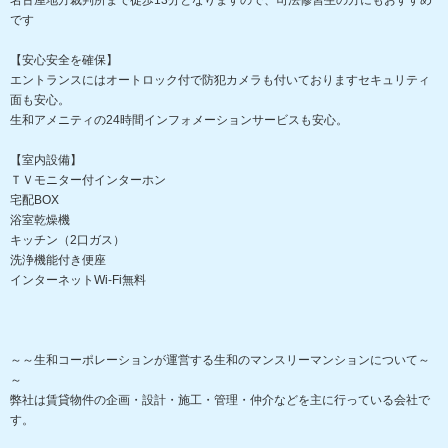
です
【安心安全を確保】
エントランスにはオートロック付で防犯カメラも付いておりますセキュリティ
面も安心。
生和アメニティの24時間インフォメーションサービスも安心。
【室内設備】
ＴＶモニター付インターホン
宅配BOX
浴室乾燥機
キッチン（2口ガス）
洗浄機能付き便座
インターネットWi-Fi無料
～～生和コーポレーションが運営する生和のマンスリーマンションについて～
～
弊社は賃貸物件の企画・設計・施工・管理・仲介などを主に行っている会社で
す。