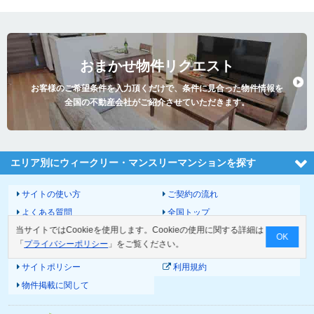
おまかせ物件リクエスト
お客様のご希望条件を入力頂くだけで、条件に見合った物件情報を
全国の不動産会社がご紹介させていただきます。
エリア別にウィークリー・マンスリーマンションを探す
サイトの使い方
ご契約の流れ
よくある質問
全国トップ
当サイトではCookieを使用します。Cookieの使用に関する詳細は
サイトマップ
運営会社
OK
「
プライバシーポリシー
」をご覧ください。
お問い合わせ
個人情報の取扱いについて
サイトポリシー
利用規約
物件掲載に関して