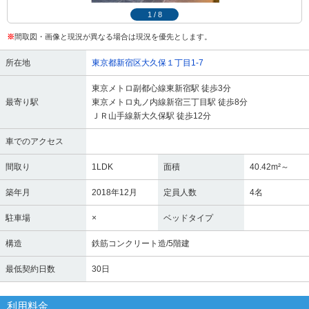
1
/
8
※
間取図・画像と現況が異なる場合は現況を優先とします。
所在地
東京都新宿区大久保１丁目1-7
東京メトロ副都心線東新宿駅 徒歩3分
最寄り駅
東京メトロ丸ノ内線新宿三丁目駅 徒歩8分
ＪＲ山手線新大久保駅 徒歩12分
車でのアクセス
間取り
1LDK
面積
40.42m²～
築年月
2018年12月
定員人数
4名
駐車場
×
ベッドタイプ
構造
鉄筋コンクリート造/5階建
最低契約日数
30日
利用料金