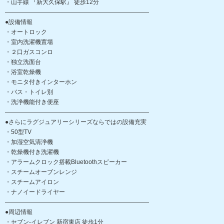
・山手線 『新大久保駅』 徒歩12分
――――――――――――――――――――――――
●設備情報
・オートロック
・室内洗濯機置場
・２口ガスコンロ
・独立洗面台
・浴室乾燥機
・モニタ付きインターホン
・バス・トイレ別
・洗浄機能付き便座
――――――――――――――――――――――――
●さらにラグジュアリーシリーズならではの設備充実
・50型TV
・加湿空気清浄機
・乾燥機付き洗濯機
・アラームクロック搭載Bluetoothスピーカー
・スチームオーブンレンジ
・スチームアイロン
・ナノイードライヤー
――――――――――――――――――――――――
●周辺情報
・セブン‐イレブン 新宿東店 徒歩1分