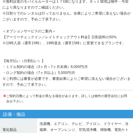
※無料設置のモバイルルーターは１７GBになります。ネット環境は物件・号室
により異なりますのでご確認ください。
※日割りでのレンタルは行っておりません。在庫によりご希望に添えない場合が
ございますので、予めご了承下さい。
＜オプションサービスのご案内＞
【アーリーチェックイン／レイトチェックアウト料金】日割賃料の50%
※10時入居（通常15時）、19時退去（通常15時）に変更できるプランです。
【毎月払い（分割払い）】
・ミドル契約の場合（3ヶ月～7ヶ月未満）8,000円/月
・ロング契約の場合（7ヶ月以上）5,000円/月
※ご利用には審査が必要です。審査結果によりご希望に添えない場合がございま
すので、予めご了承下さい。
※
ご契約日数によって料金が異なる場合があります。詳しくは物件の運営会社にお問
合せ下さい。
設備・備品
洗濯機、エアコン、テレビ、アイロン、ドライヤー、冷
電化製品
蔵庫、オーブンレンジ、空気清浄機、掃除機、電気ケト