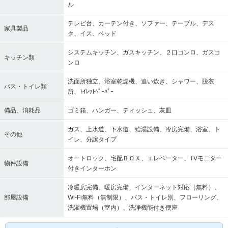
ル
テレビ台、カーテン付き、ソファー、テーブル、デス
家具製品
ク、イス、ベッド
システムキッチン、ガスキッチン、２口コンロ、ガスコ
キッチン類
ンロ
洗面所独立、浴室乾燥機、追い炊き、シャワー、脱衣
バス・トイレ類
所、ﾄｲﾚｯﾄﾍﾟｰﾊﾟｰ
備品、消耗品
ゴミ箱、ハンガー、ティッシュ、灰皿
ガス、上水道、下水道、給湯設備、冷房完備、浴室、ト
その他
イレ、分譲タイプ
オートロック、宅配ＢＯＸ、エレベーター、TVモニター
物件設備
付きインターホン
冷暖房完備、暖房完備、インターネット対応（無料）、
部屋設備
Wi-Fi無料（無制限）、バス・トイレ別、フローリング、
洗濯機置場（室内）、洗浄機能付き便座