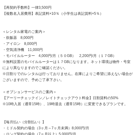
【再契約手数料】一律3,500円
【複数名入居費用】表記賃料×10％（小学生は表記賃料×5％）
＜レンタル家電のご案内＞
・炊飯器 8,000円
・アイロン 8,000円
・空気清浄機 11,000円
・モバイルルーター 4,000円/月（５０GB） 2,200円/月（１７GB）
※無料設置のモバイルルーターは１７GBになります。ネット環境は物件・号室
により異なりますのでご確認ください。
※日割りでのレンタルは行っておりません。在庫によりご希望に添えない場合が
ございますので、予めご了承下さい。
＜オプションサービスのご案内＞
【アーリーチェックイン／レイトチェックアウト料金】日割賃料の50%
※10時入居（通常15時）、19時退去（通常15時）に変更できるプランです。
【毎月払い（分割払い）】
・ミドル契約の場合（3ヶ月～7ヶ月未満）8,000円/月
・ロング契約の場合（7ヶ月以上）5,000円/月