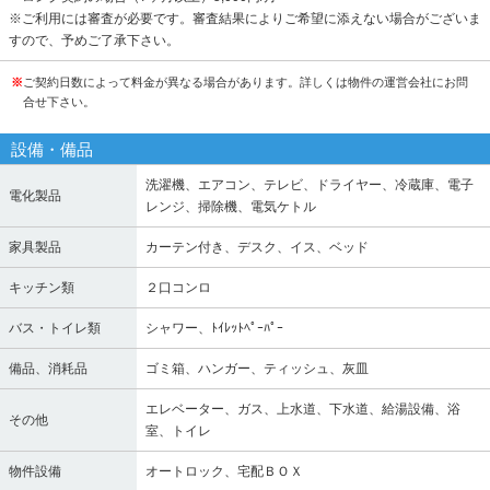
※ご利用には審査が必要です。審査結果によりご希望に添えない場合がございま
すので、予めご了承下さい。
※
ご契約日数によって料金が異なる場合があります。詳しくは物件の運営会社にお問
合せ下さい。
設備・備品
洗濯機、エアコン、テレビ、ドライヤー、冷蔵庫、電子
電化製品
レンジ、掃除機、電気ケトル
家具製品
カーテン付き、デスク、イス、ベッド
キッチン類
２口コンロ
バス・トイレ類
シャワー、ﾄｲﾚｯﾄﾍﾟｰﾊﾟｰ
備品、消耗品
ゴミ箱、ハンガー、ティッシュ、灰皿
エレベーター、ガス、上水道、下水道、給湯設備、浴
その他
室、トイレ
物件設備
オートロック、宅配ＢＯＸ