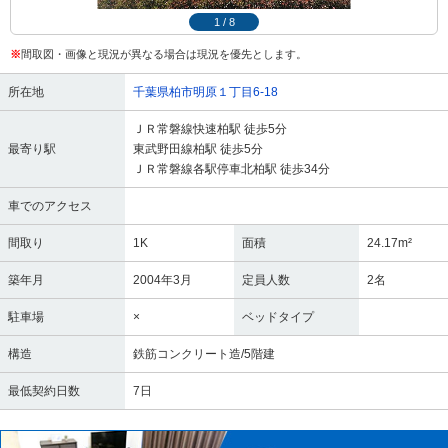
1
/
8
※
間取図・画像と現況が異なる場合は現況を優先とします。
所在地
千葉県柏市明原１丁目6-18
ＪＲ常磐線快速柏駅 徒歩5分
最寄り駅
東武野田線柏駅 徒歩5分
ＪＲ常磐線各駅停車北柏駅 徒歩34分
車でのアクセス
間取り
1K
面積
24.17m²
築年月
2004年3月
定員人数
2名
駐車場
×
ベッドタイプ
構造
鉄筋コンクリート造/5階建
最低契約日数
7日