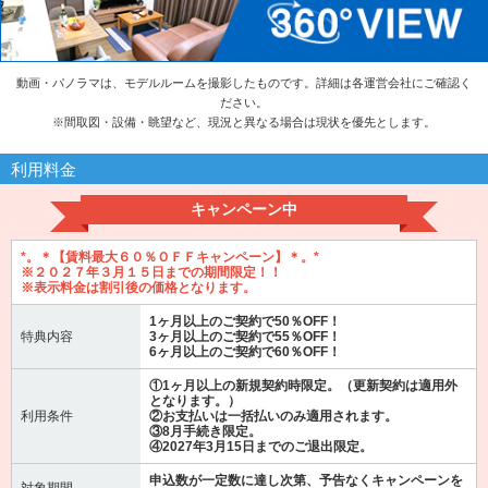
動画・パノラマは、モデルルームを撮影したものです。詳細は各運営会社にご確認く
ださい。
※
間取図・設備・眺望など、現況と異なる場合は現状を優先とします。
利用料金
キャンペーン中
*。＊【賃料最大６０％ＯＦＦキャンペーン】＊。*
※２０２７年３月１５日までの期間限定！！
※表示料金は割引後の価格となります。
1ヶ月以上のご契約で50％OFF！
特典内容
3ヶ月以上のご契約で55％OFF！
6ヶ月以上のご契約で60％OFF！
①1ヶ月以上の新規契約時限定。（更新契約は適用外
となります。）
利用条件
②お支払いは一括払いのみ適用されます。
③8月手続き限定。
④2027年3月15日までのご退出限定。
申込数が一定数に達し次第、予告なくキャンペーンを
対象期間