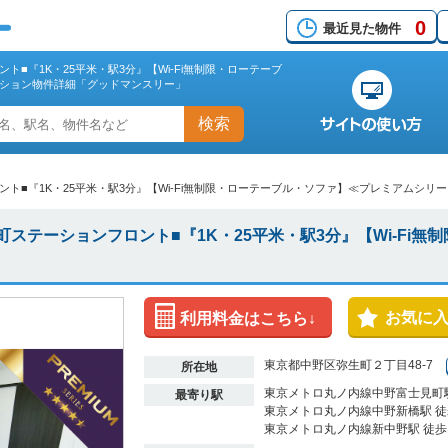
0
最近見た物件
■『1K・25平米・駅3分』【Wi-Fi無制限・ローテーブ
ション物件詳細「グッドマンスリー」
検索
■『1K・25平米・駅3分』【Wi-Fi無制限・ローテーブル・ソファ】≪プレミアムシリ
ステーションフロント■『1K・25平米・駅3分』【Wi-Fi無
お気に
利用料金はこちら↓
東京都中野区弥生町２丁目48-7
所在地
東京メトロ丸ノ内線中野富士見町駅
最寄り駅
東京メトロ丸ノ内線中野新橋駅 徒
東京メトロ丸ノ内線新中野駅 徒歩