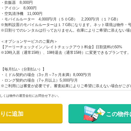
・炊飯器 8,000円
・アイロン 8,000円
・空気清浄機 11,000円
・モバイルルーター 4,000円/月（５０GB） 2,200円/月（１７GB）
※無料設置のモバイルルーターは１７GBになります。ネット環境は物件・
※日割りでのレンタルは行っておりません。在庫によりご希望に添えない場
＜オプションサービスのご案内＞
【アーリーチェックイン／レイトチェックアウト料金】日割賃料の50%
※10時入居（通常15時）、19時退去（通常15時）に変更できるプランです。
【毎月払い（分割払い）】
・ミドル契約の場合（3ヶ月～7ヶ月未満）8,000円/月
・ロング契約の場合（7ヶ月以上）5,000円/月
※ご利用には審査が必要です。審査結果によりご希望に添えない場合がござ
しくは物件の運営会社にお問合せ下さい。
りに追加
この物件