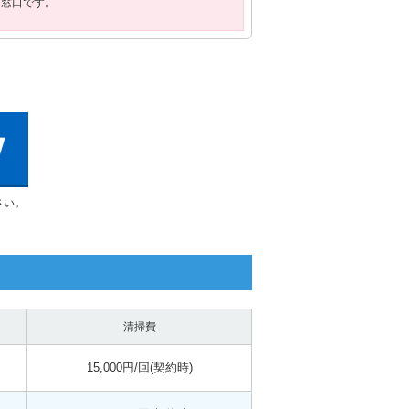
用窓口です。
さい。
清掃費
15,000円/回(契約時)