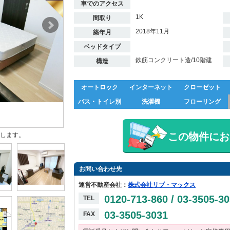
車でのアクセス
1K
間取り
2018年11月
築年月
ベッドタイプ
鉄筋コンクリート造/10階建
構造
オートロック
インターネット
クローゼット
バス・トイレ別
洗濯機
フローリング
この物件にお
します。
お問い合わせ先
運営不動産会社：
株式会社リブ・マックス
0120-713-860 / 03-3505-3
TEL
03-3505-3031
FAX