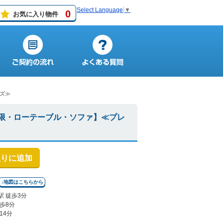
Select Language
▼
0
お気に入り物件
ーズ≫
制限・ローテーブル・ソファ】≪プレ
入りに追加
↓地図はこちらから
 徒歩3分
歩8分
14分