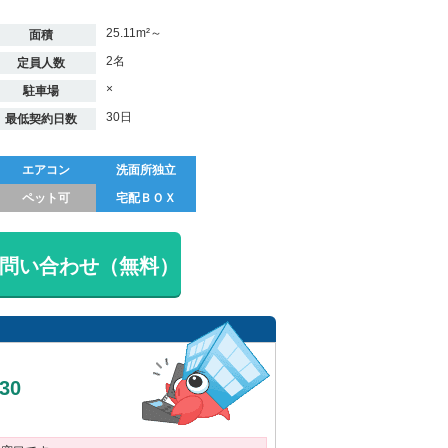
25.11m²～
面積
2名
定員人数
×
駐車場
30日
最低契約日数
エアコン
洗面所独立
ペット可
宅配ＢＯＸ
問い合わせ（無料）
030